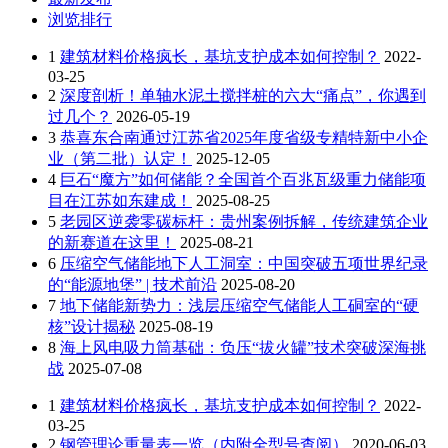
浏览排行
1
建筑材料价格疯长，基坑支护成本如何控制？
2022-
03-25
2
深度剖析！单轴水泥土搅拌桩的六大“痛点”，你遇到
过几个？
2026-05-19
3
恭喜东合南通过江苏省2025年度省级专精特新中小企
业（第二批）认定！
2025-12-05
4
巨石“魔方”如何储能？全国首个百兆瓦级重力储能项
目在江苏如东建成！
2025-08-25
5
老园区逆袭零碳标杆：贵州案例拆解，传统建筑企业
的新赛道在这里！
2025-08-21
6
压缩空气储能地下人工洞室：中国突破五项世界纪录
的“能源地堡” | 技术前沿
2025-08-20
7
地下储能新势力：浅层压缩空气储能人工硐室的“硬
核”设计揭秘
2025-08-19
8
海上风电吸力筒基础：负压“拔火罐”技术突破深海挑
战
2025-07-08
1
建筑材料价格疯长，基坑支护成本如何控制？
2022-
03-25
2
钢管理论重量表一览（内附全型号查阅）
2020-06-03