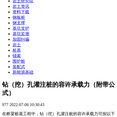
岩土研究院
岩土资讯
资料下载
钢板桩
钢支撑
基坑支护
基坑监测
加固纠偏
岩土
桩基
锚索
围护桩
装配式
新能源基础
钻（挖）孔灌注桩的容许承载力（附带公
式）
977
2022-07-06 10:30:43
在桥梁桩基工程中，钻（挖）孔灌注桩的容许承载力可按以下