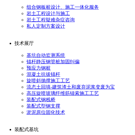
组合钢板桩设计、施工一体化服务
岩土工程设计与施工
岩土工程疑难杂症咨询
私人定制方案设计
技术展厅
基坑自动监测系统
锚杆静压钢管桩加固纠偏
预应力钢桩
混凝土抗拔锚杆
旋喷斜抛撑施工工艺
流态土回填-建筑渣土和废弃泥浆变废为宝
高压旋喷玻璃纤维筋锚索施工工艺
装配式钢栈桥
装配式型钢支撑
淤泥原位固化技术
装配式基坑