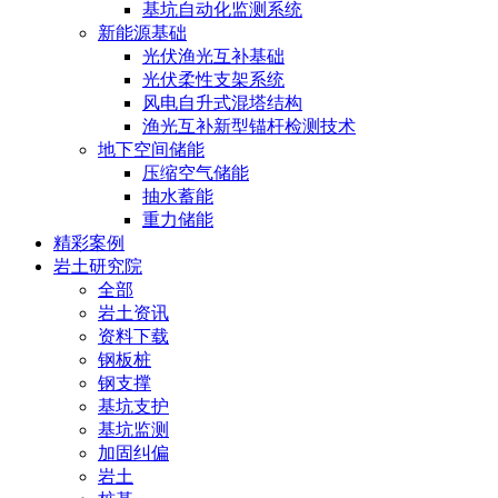
基坑自动化监测系统
新能源基础
光伏渔光互补基础
光伏柔性支架系统
风电自升式混塔结构
渔光互补新型锚杆检测技术
地下空间储能
压缩空气储能
抽水蓄能
重力储能
精彩案例
岩土研究院
全部
岩土资讯
资料下载
钢板桩
钢支撑
基坑支护
基坑监测
加固纠偏
岩土