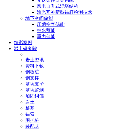
光伏柔性支架系统
风电自升式混塔结构
渔光互补新型锚杆检测技术
地下空间储能
压缩空气储能
抽水蓄能
重力储能
精彩案例
岩土研究院
岩土资讯
资料下载
钢板桩
钢支撑
基坑支护
基坑监测
加固纠偏
岩土
桩基
锚索
围护桩
装配式