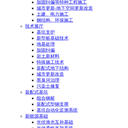
加固纠偏等特种工程施工
城市更新-地下空间更新改造
土建、电力施工
钢结构、环保施工
技术展厅
基坑支护
新型桩基础技术
地基处理
加固纠偏
岩土新材料
特殊施工技术
装配式地下结构
城市更新改造
黑臭河治理
污染土修复
装配式基坑
组合钢桩
装配式型钢支撑
基坑自动化监测系统
新能源基础
光伏渔光互补基础