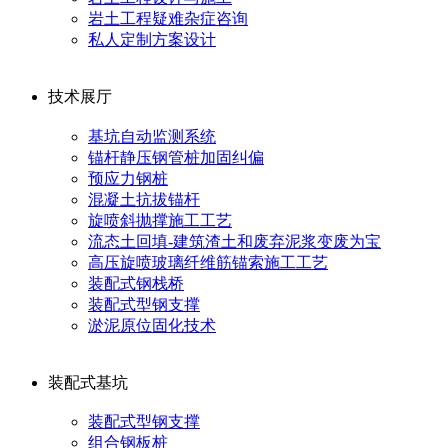
岩土工程疑难杂症咨询
私人定制方案设计
技术展厅
基坑自动监测系统
锚杆静压钢管桩加固纠偏
预应力钢桩
混凝土抗拔锚杆
旋喷斜抛撑施工工艺
流态土回填-建筑渣土和废弃泥浆变废为宝
高压旋喷玻璃纤维筋锚索施工工艺
装配式钢栈桥
装配式型钢支撑
淤泥原位固化技术
装配式基坑
装配式型钢支撑
组合钢板桩