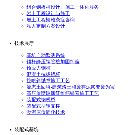
组合钢板桩设计、施工一体化服务
岩土工程设计与施工
岩土工程疑难杂症咨询
私人定制方案设计
技术展厅
基坑自动监测系统
锚杆静压钢管桩加固纠偏
预应力钢桩
混凝土抗拔锚杆
旋喷斜抛撑施工工艺
流态土回填-建筑渣土和废弃泥浆变废为宝
高压旋喷玻璃纤维筋锚索施工工艺
装配式钢栈桥
装配式型钢支撑
淤泥原位固化技术
装配式基坑