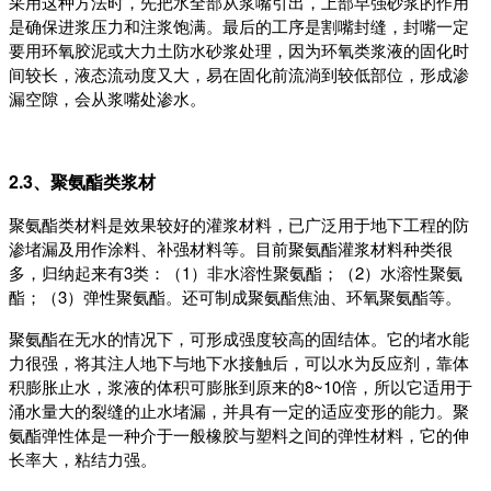
采用这种方法时，先把水全部从浆嘴引出，上部早强砂浆的作用
是确保进浆压力和注浆饱满。最后的工序是割嘴封缝，封嘴一定
要用环氧胶泥或大力土防水砂浆处理，因为环氧类浆液的固化时
间较长，液态流动度又大，易在固化前流淌到较低部位，形成渗
漏空隙，会从浆嘴处渗水。
2.3、聚氨酯类浆材
聚氨酯类材料是效果较好的灌浆材料，已广泛用于地下工程的防
渗堵漏及用作涂料、补强材料等。目前聚氨酯灌浆材料种类很
多，归纳起来有3类：（1）非水溶性聚氨酯；（2）水溶性聚氨
酯；（3）弹性聚氨酯。还可制成聚氨酯焦油、环氧聚氨酯等。
聚氨酯在无水的情况下，可形成强度较高的固结体。它的堵水能
力很强，将其注人地下与地下水接触后，可以水为反应剂，靠体
积膨胀止水，浆液的体积可膨胀到原来的8~10倍，所以它适用于
涌水量大的裂缝的止水堵漏，并具有一定的适应变形的能力。聚
氨酯弹性体是一种介于一般橡胶与塑料之间的弹性材料，它的伸
长率大，粘结力强。