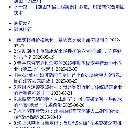
加固中的应用
下一篇
：【加固纠偏工程案例】多层厂房结构综合加固
技术
最新发布
浏览排行
1
建筑材料价格疯长，基坑支护成本如何控制？
2022-
03-25
2
深度剖析！单轴水泥土搅拌桩的六大“痛点”，你遇到
过几个？
2026-05-19
3
恭喜东合南通过江苏省2025年度省级专精特新中小企
业（第二批）认定！
2025-12-05
4
巨石“魔方”如何储能？全国首个百兆瓦级重力储能项
目在江苏如东建成！
2025-08-25
5
老园区逆袭零碳标杆：贵州案例拆解，传统建筑企业
的新赛道在这里！
2025-08-21
6
压缩空气储能地下人工洞室：中国突破五项世界纪录
的“能源地堡” | 技术前沿
2025-08-20
7
地下储能新势力：浅层压缩空气储能人工硐室的“硬
核”设计揭秘
2025-08-19
8
海上风电吸力筒基础：负压“拔火罐”技术突破深海挑