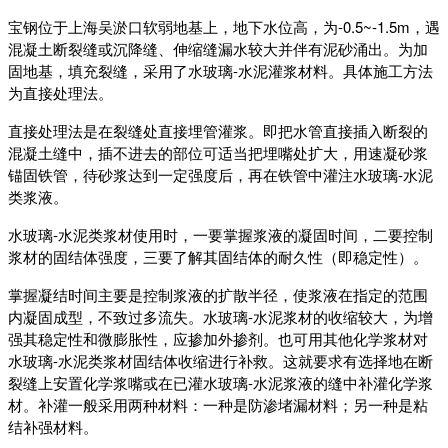
宝钢位于上海吴淤口软弱地基上，地下水位高，为-0.5~-1.5m，遇
混凝土断裂缝或沉降缝、伸缩缝漏水较大并伴有泥砂涌出。为加
固地基，填充裂缝，采用了水玻璃-水泥灌浆材料。具体施工方法
为直接处理法。
直接处理法是在裂缝处直接埋管灌浆。即把水管直接插入断裂的
混凝土缝中，插不进去的部位可适当把埋嘴处扩大，用速凝砂浆
锚固铁管，待砂浆达到一定强度后，再在铁管中灌注水玻璃-水泥
类浆液。
水玻璃-水泥类浆材使用时，一要掌握浆液的凝固时间，二要控制
浆材的固结体强度，三要了解其固结体的耐久性（即稳定性）。
掌握凝结时间主要是控制浆液的扩散半径，使浆液在指定的范围
内凝固成型，不致过多流失。水玻璃-水泥浆材的收缩较大，为增
强其稳定性和微膨胀性，应掺加外掺剂。也可用其他化学浆材对
水玻璃-水泥类浆材固结体收缩进行补救。这就要求有选择地在断
裂缝上安置化学浆嘴或在已灌水玻璃-水泥浆液的缝中补灌化学浆
材。补灌一般采用两种材料：一种是防渗堵漏材料；另一种是粘
结补强材料。