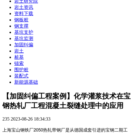
岩土研究院
岩土资讯
资料下载
钢板桩
钢支撑
基坑支护
基坑监测
加固纠偏
岩土
桩基
锚索
围护桩
装配式
新能源基础
【加固纠偏工程案例】化学灌浆技术在宝
钢热轧厂工程混凝土裂缝处理中的应用
235
2023-08-26 18:34:33
上海宝山钢铁厂2050热轧带钢厂是从德国成套引进的宝钢二期工