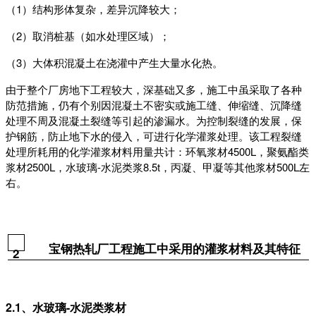
（1）结构形体复杂，差异沉降较大；
（2）取消桩基（如水处理区域）；
（3）大体积混凝土在浇灌中产生大量水化热。
由于整个厂房地下工程较大，深基础又多，施工中虽采取了各种
防范措施，仍有个别因混凝土不密实或施工缝、伸缩缝、沉降缝
处理不周及混凝土裂缝等引起的渗漏水。为控制裂缝的发展，保
护钢筋，防止地下水的侵入，可进行化学灌浆处理。该工程裂缝
处理所耗用的化学灌浆材料用量共计：环氧浆材4500L，聚氨酯类
浆材2500L，水玻璃-水泥类浆8.5t，丙凝、甲凝等其他浆材500L左
右。
宝钢热轧厂工程施工中采用的灌浆材料及其特征
2
2.1、水玻璃-水泥类浆材