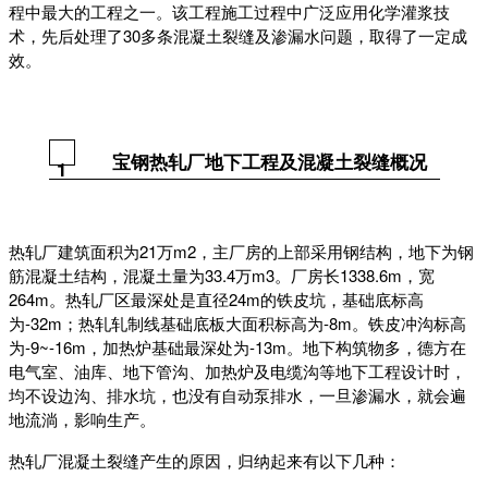
程中最大的工程之一。该工程施工过程中广泛应用化学灌浆技
术，先后处理了30多条混凝土裂缝及渗漏水问题，取得了一定成
效。
宝钢热轧厂地下工程及混凝土裂缝概况
1
热轧厂建筑面积为21万m2，主厂房的上部采用钢结构，地下为钢
筋混凝土结构，混凝土量为33.4万m3。厂房长1338.6m，宽
264m。热轧厂区最深处是直径24m的铁皮坑，基础底标高
为-32m；热轧轧制线基础底板大面积标高为-8m。铁皮冲沟标高
为-9~-16m，加热炉基础最深处为-13m。地下构筑物多，德方在
电气室、油库、地下管沟、加热炉及电缆沟等地下工程设计时，
均不设边沟、排水坑，也没有自动泵排水，一旦渗漏水，就会遍
地流淌，影响生产。
热轧厂混凝土裂缝产生的原因，归纳起来有以下几种：