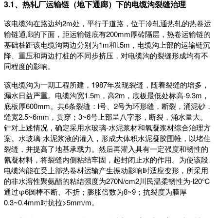
3.1、热轧厂运输链（地下通廊）下的电缆沟裂缝治理
该电缆沟在路边约2m处，平行于道路，位于冷轧通热轧的热卷运
输链通廊的下面，距运输链底有200mm厚砖隔层，热卷运输链的
基础桩距该电缆沟两边分别为1m和l.5m，电缆沟上部的运输链沉
降、重压和两边打桩的不同步挤压，对电缆沟的裂缝形成均有不
同程度的影响。
该电缆沟为一期工程所建，1987年发现裂缝，随着裂缝的增多，
漏水日益严重。电缆沟宽1.5m，高2m，底板最低处标高-9.3m，
底板厚600mm。共6条裂缝：l号、2号为环形缝，断裂，涌泥砂，
缝宽2.5~6mm，贯穿；3~6号上部呈八字形，断裂，涌水量大。
针对上述情况，确定采用水玻璃-水泥浆材和氧凝浆材综合治理方
案。水玻璃-水泥浆液的灌入，形成大体积水泥凝胶围帷，以堵住
裂缝，并提高了地基承载力。然后再灌入具有一定强度和韧性的
氰凝材料，将裂缝内侧粘结牢固，起封闭止水的作用。为使该段
电缆沟能在受上部热卷材运输产生振动影响时适应变形，所采用
的非水溶性聚氨酯的粘结强度为270N/cm2川民温柔韧性为-l20℃
通过φ6圆棒不断、不折；膨胀倍数为8~9；抗裂度为膜厚
0.3~0.4mm时抗拉>5mm/m。