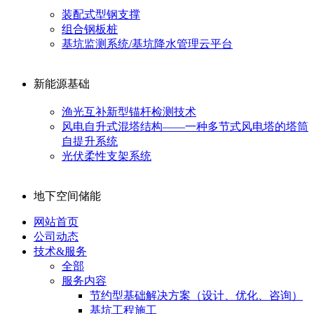
装配式型钢支撑
组合钢板桩
基坑监测系统/基坑降水管理云平台
新能源基础
渔光互补新型锚杆检测技术
风电自升式混塔结构——一种多节式风电塔的塔筒
自提升系统
光伏柔性支架系统
地下空间储能
网站首页
公司动态
技术&服务
全部
服务内容
节约型基础解决方案（设计、优化、咨询）
基坑工程施工