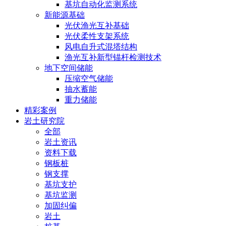
基坑自动化监测系统
新能源基础
光伏渔光互补基础
光伏柔性支架系统
风电自升式混塔结构
渔光互补新型锚杆检测技术
地下空间储能
压缩空气储能
抽水蓄能
重力储能
精彩案例
岩土研究院
全部
岩土资讯
资料下载
钢板桩
钢支撑
基坑支护
基坑监测
加固纠偏
岩土