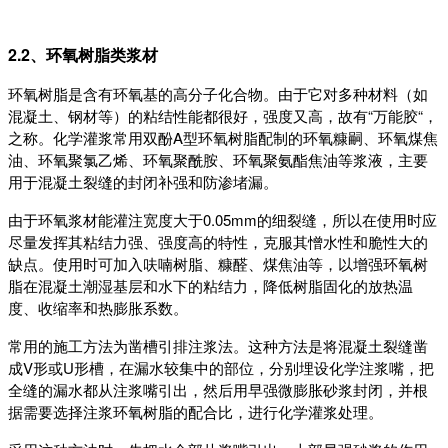
2.2、环氧树脂类浆材
环氧树脂是含有环氧基的高分子化合物。由于它对多种材料（如
混凝土、钢材等）的粘结性能都很好，强度又高，故有“万能胶“，
之称。化学灌浆常用双酚A型环氧树脂配制的环氧糠嗣、环氧煤焦
油、环氧聚氯乙烯、环氧聚酰胺、环氧聚氨酯焦油等浆液，主要
用于混凝土裂缝的封闭补强和防渗堵漏。
由于环氧浆材能灌注宽度大于0.05mm的细裂缝，所以在使用时应
尽量发挥其粘结力强、强度高的特性，克服其憎水性和脆性大的
缺点。使用时可加入呋喃树脂、糠醛、煤焦油等，以增强环氧树
脂在混凝土潮湿基层和水下的粘结力，降低树脂固化的放热温
度、收缩率和热膨胀系数。
常用的施工方法为凿槽引排注浆法。这种方法是将混凝土裂缝凿
成V形或U形槽，在漏水较集中的部位，分别埋设化学注浆嘴，把
全缝的漏水都从注浆嘴引出，然后用早强微膨胀砂浆封闭，并根
据需要选择注浆环氧树脂的配合比，进行化学灌浆处理。