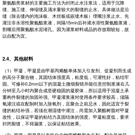
聚氨酯类浆材的主要施工方法为封闭止水注浆法，适用于沉降
缝、施工缝、伸缩缝及涌水量较大的裂缝的止水。具体做法是沿
缝（除去缝内的泡沫板、木丝板或嵌缝木板）埋嘴注浆止水。先
灌注非水溶性聚氨酯浆液，间隔15min后补灌水溶性聚氨酯浆液，
割嘴后用聚氨酯水泥堵孔。因为灌浆材料成品的存放期较短，故
以自配为宜。
2.4、其他材料
（1）甲凝，甲凝是由甲基丙烯酸单体加入引发剂、促凝剂而生成
的高分子聚合物，其固结体强度高，粘度低，可灌性好，粘结牢
固。可修补0.2mm以下的混凝土微细裂错并能任意控制浆液在几
分钟至几小时内聚合成坚硬稳固的凝胶体，所以适用于混凝土承
重构件裂缝的加固补强。甲凝灌浆液对使用条件要求较高，须隔
氧灌注或在配制时加入除氧剂，且聚合之前忌水，因此适宜于裂
缝的粘结补强，若须在潮湿缝中灌注，尚需加入聚酯树脂对甲凝
改性，以保证甲凝的粘结力及固结体的强度。甲凝粘度低，要求
封闭裂缝，不得漏浆，以保证粘结效果。
（2）丙凝：丙凝是以有机化合物丙烯酰胺为主剂，配合其他药