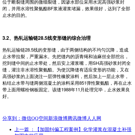
位于断裂缝周围的微细裂缝，因渗水部位采用水泥高强砂浆封
闭，并用水溶性聚氨酯BF浆液灌浆堵漏，效果很好，达到了全部
止水的目的。
3.2、热轧运输链28.5线变形缝的综合治理
热轧运输链28.5线的变形缝，由于两侧结构的不均匀沉降，造成
止水带拉裂，严重漏水。先把缝内的沥青绳和油麻丝全部挖出，
挖到缝中间的止水带处，然后安上灌浆嘴，用SH高强砂浆封闭全
缝，灌注非水溶性聚氨酯。为使沉降缝有适应变形的功能，又在
高强砂浆的上面浇注一层弹性橡胶涂料，然后加上一层止水带，
粘结止水带与缝两侧混凝土的涂料采用851弹性聚氨酯，再在止水
带上面用螺栓钢板固定。该缝1988年11月处理完毕，止水效果良
好。
分享到：
微信
QQ空间
新浪微博
腾讯微博
人人网
上一篇
：【加固纠偏工程案例】化学灌浆在混凝土补强