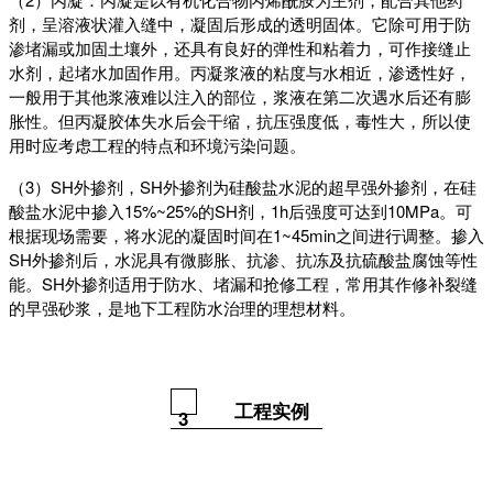
剂，呈溶液状灌入缝中，凝固后形成的透明固体。它除可用于防
渗堵漏或加固土壤外，还具有良好的弹性和粘着力，可作接缝止
水剂，起堵水加固作用。丙凝浆液的粘度与水相近，渗透性好，
一般用于其他浆液难以注入的部位，浆液在第二次遇水后还有膨
胀性。但丙凝胶体失水后会干缩，抗压强度低，毒性大，所以使
用时应考虑工程的特点和环境污染问题。
（3）SH外掺剂，SH外掺剂为硅酸盐水泥的超早强外掺剂，在硅
酸盐水泥中掺入15%~25%的SH剂，1h后强度可达到10MPa。可
根据现场需要，将水泥的凝固时间在1~45min之间进行调整。掺入
SH外掺剂后，水泥具有微膨胀、抗渗、抗冻及抗硫酸盐腐蚀等性
能。SH外掺剂适用于防水、堵漏和抢修工程，常用其作修补裂缝
的早强砂浆，是地下工程防水治理的理想材料。
工程实例
3