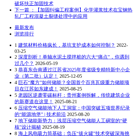
破坏扶正加固技术
下一篇
：【加固纠偏工程案例】化学灌浆技术在宝钢热
轧厂工程混凝土裂缝处理中的应用
最新发布
浏览排行
1
建筑材料价格疯长，基坑支护成本如何控制？
2022-
03-25
2
深度剖析！单轴水泥土搅拌桩的六大“痛点”，你遇到
过几个？
2026-05-19
3
恭喜东合南通过江苏省2025年度省级专精特新中小企
业（第二批）认定！
2025-12-05
4
巨石“魔方”如何储能？全国首个百兆瓦级重力储能项
目在江苏如东建成！
2025-08-25
5
老园区逆袭零碳标杆：贵州案例拆解，传统建筑企业
的新赛道在这里！
2025-08-21
6
压缩空气储能地下人工洞室：中国突破五项世界纪录
的“能源地堡” | 技术前沿
2025-08-20
7
地下储能新势力：浅层压缩空气储能人工硐室的“硬
核”设计揭秘
2025-08-19
8
海上风电吸力筒基础：负压“拔火罐”技术突破深海挑