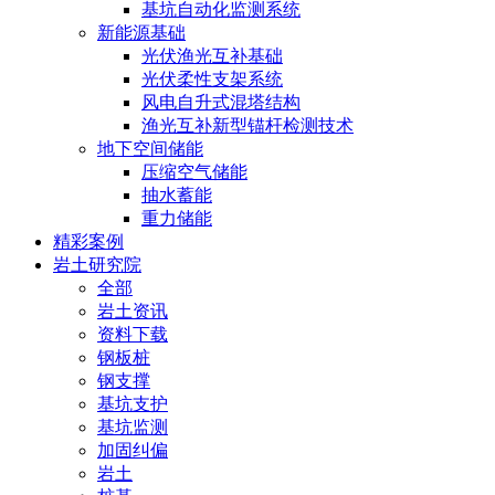
基坑自动化监测系统
新能源基础
光伏渔光互补基础
光伏柔性支架系统
风电自升式混塔结构
渔光互补新型锚杆检测技术
地下空间储能
压缩空气储能
抽水蓄能
重力储能
精彩案例
岩土研究院
全部
岩土资讯
资料下载
钢板桩
钢支撑
基坑支护
基坑监测
加固纠偏
岩土