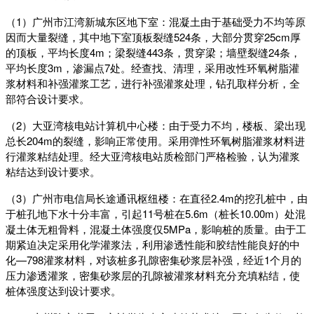
（1）
广州市江湾新城东区地下室：混凝土由于基础受力不均等原
因而大量裂缝，其中地下室顶板裂缝524条，大部分贯穿25cm厚
的顶板，平均长度4m；梁裂缝443条，贯穿梁；墙壁裂缝24条，
平均长度3m，渗漏点7处。经查找、清理，采用改性环氧树脂灌
浆材料和补强灌浆工艺，进行补强灌浆处理，钻孔取样分析，全
部符合设计要求。
（2）
大亚湾核电站计算机中心楼：由于受力不均，楼板、梁出现
总长204m的裂缝，影响正常使用。采用弹性环氧树脂灌浆材料进
行灌浆粘结处理。经大亚湾核电站质检部门严格检验，认为灌浆
粘结达到设计要求。
（3）
广州市电信局长途通讯枢纽楼：在直径2.4m的挖孔桩中，由
于桩孔地下水十分丰富，引起11号桩在5.6m（桩长10.00m）处混
凝土体无粗骨料，混凝土体强度仅5MPa，影响桩的质量。由于工
期紧迫决定采用化学灌浆法，利用渗透性能和胶结性能良好的中
化—798灌浆材料，对该桩多孔隙密集砂浆层补强，经近1个月的
压力渗透灌浆，密集砂浆层的孔隙被灌浆材料充分充填粘结，使
桩体强度达到设计要求。