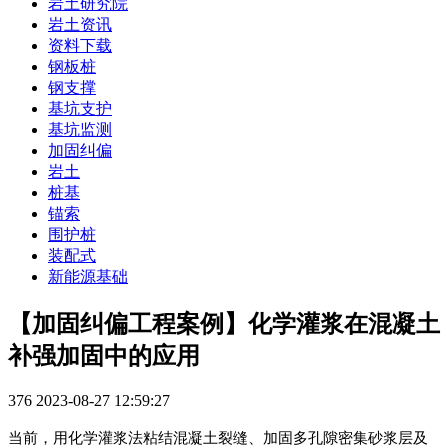
岩土研究院
岩土资讯
资料下载
钢板桩
钢支撑
基坑支护
基坑监测
加固纠偏
岩土
桩基
锚索
围护桩
装配式
新能源基础
【加固纠偏工程案例】化学灌浆在混凝土
补强加固中的应用
376
2023-08-27 12:59:27
当前，用化学灌浆法粘结混凝土裂缝、加固多孔隙密集砂浆层及