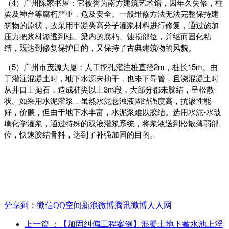
（4）
广州陈家书屋：它被誉为南方建筑艺术馆，因年久失修，柱
梁及神台等腐朽严重，危及安全。一般维修方法无法完整保持建
筑物的原状，故采用甲凝类高分子灌浆材料进行修复，通过施加
压力把浆材渗透到柱、梁内的腐朽、蚀损部位，并继而固化粘
结，既达到修复保护目的，又保持了古典建筑物的风貌。
（5）
广州市茂源大厦：人工挖孔灌注桩直径2m，桩长15m。由
于灌注混凝土时，地下水源未抽干，也未下导管，且浇混凝土时
从井口上抛石，造成桩尖以上3m段，大部分都未胶结，呈松散
状。如采用水泥灌浆，虽然水泥悬浊液固结强度高，抗渗性能
好，价廉，但由于地下水丰富，水泥浆难以胶结。选用水泥-水玻
璃化学灌浆，通过特殊的双液灌浆系统，将浆液送到松散薄弱部
位，快速胶结骨料，达到了补强加固的目的。
分享到：
微信
QQ空间
新浪微博
腾讯微博
人人网
上一篇
：【加固纠偏工程案例】混凝土地下蓄水池上浮