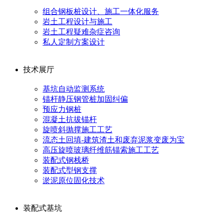
组合钢板桩设计、施工一体化服务
岩土工程设计与施工
岩土工程疑难杂症咨询
私人定制方案设计
技术展厅
基坑自动监测系统
锚杆静压钢管桩加固纠偏
预应力钢桩
混凝土抗拔锚杆
旋喷斜抛撑施工工艺
流态土回填-建筑渣土和废弃泥浆变废为宝
高压旋喷玻璃纤维筋锚索施工工艺
装配式钢栈桥
装配式型钢支撑
淤泥原位固化技术
装配式基坑