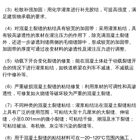
（3）松散补强加固：用化学灌浆进行补充胶结，可提高强度，满
足建筑物承载的要求。
（4）对混凝土裂缝的粘结具有较宽的加固带：采用灌浆粘结，具
有较高渗透性的浆材在灌注压力的作用下，除充满混凝土裂缝
外，还进一步渗透到缝两侧的毛细缝隙中，形成较宽的加固带。
加固带的厚度可通过改变材料的渗透性及灌注压力进行调整。
（5）动载下开合变化裂缝的修复：能在混凝土体处于动载裂缝开
合的情况下进行灌浆粘结，如铁道桥梁在列车不减速、不减载运
行中修补等。
（6）严重破损混凝土裂缝的粘结修复：利用浆材的可调性和高渗
透性，可修复如火烧缝等破坏较为严重的混凝土裂缝。
（7）不同种类的混凝土裂缝粘结：灌浆粘结法在混凝土裂缝粘结
上具有广泛的使用范围，可粘结大至十几厘米的大裂缝、伸缩
缝，小至0.001mm的微小裂缝；可粘结干燥、潮湿及水下裂缝；
可粘结被油、有机物、灰尘等污染的裂缝等。
（8）用于混凝土裂缝的粘结材料可在一20~120℃范围内施工，