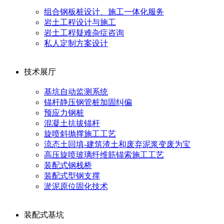
组合钢板桩设计、施工一体化服务
岩土工程设计与施工
岩土工程疑难杂症咨询
私人定制方案设计
技术展厅
基坑自动监测系统
锚杆静压钢管桩加固纠偏
预应力钢桩
混凝土抗拔锚杆
旋喷斜抛撑施工工艺
流态土回填-建筑渣土和废弃泥浆变废为宝
高压旋喷玻璃纤维筋锚索施工工艺
装配式钢栈桥
装配式型钢支撑
淤泥原位固化技术
装配式基坑