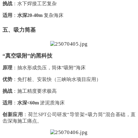
挑战
：水下焊接工艺复杂
适用
：
水深20-40m
复杂海床
五、吸力筒基
“真空吸附”的黑科技
原理
：抽水形成负压，筒体“吸附”海床
优势
：免打桩、安装快（三峡响水项目应用）
挑战
：施工精度要求极高
适用
：
水深<60m
淤泥质海床
创新应用
：荷兰SPT公司研发“导管架+吸力筒”混合基础，直
击深海施工痛点。