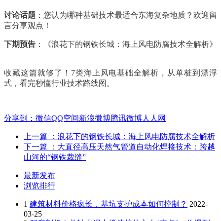
讨论话题
：您认为哪种基础技术最适合东海复杂地质？欢迎留
言分享观点！
下期预告
：《浪花下的钢铁长城：海上风电防腐技术全解析》
收藏这篇就够了！
7类海上风电基础全解析，从单桩到漂浮
式，看完秒懂行业技术路线图。
分享到：
微信
QQ空间
新浪微博
腾讯微博
人人网
上一篇
：浪花下的钢铁长城：海上风电防腐技术全解析
下一篇
：大直径高压天然气管道自动化焊接技术：跨越
山河的“钢铁裁缝”
最新发布
浏览排行
1
建筑材料价格疯长，基坑支护成本如何控制？
2022-
03-25