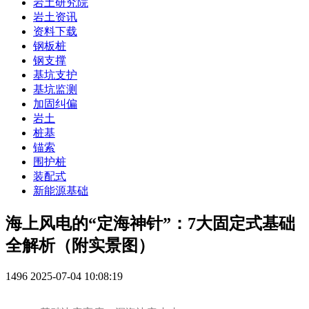
岩土研究院
岩土资讯
资料下载
钢板桩
钢支撑
基坑支护
基坑监测
加固纠偏
岩土
桩基
锚索
围护桩
装配式
新能源基础
海上风电的“定海神针”：7大固定式基础
全解析（附实景图）
1496
2025-07-04 10:08:19