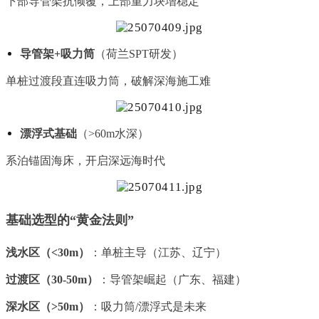
下部导管架抗倾覆，上部重力块增稳定
导管架+吸力筒
（荷兰SPT研发）
单桩过渡段直连吸力筒，破解深海施工难
漂浮式基础
（>60m水深）
系泊锚固海床，开启深远海时代
基础选型的“黄金法则”
浅水区（<30m）
：单桩主导（江苏、辽宁）
过渡区（30-50m）
：导管架崛起（广东、福建）
深水区（>50m）
：吸力筒/漂浮式是未来