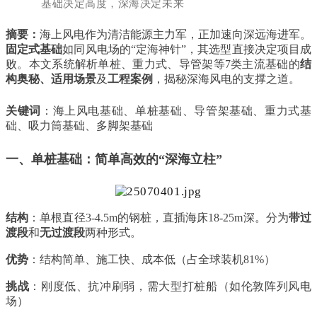
基础决定高度，深海决定未来
摘要
：
海上风电作为清洁能源主力军，正加速向深远海进军。
固定式基础
如同风电场的“定海神针”，其选型直接决定项目成
败。本文系统解析单桩、重力式、导管架等7类主流基础的
结
构奥秘、适用场景
及
工程案例
，揭秘深海风电的支撑之道。
关键词
：海上风电基础、单桩基础、导管架基础、重力式基
础、吸力筒基础、多脚架基础
一、单桩基础：简单高效的“深海立柱”
结构
：单根直径3-4.5m的钢桩，直插海床18-25m深。分为
带过
渡段
和
无过渡段
两种形式。
优势
：结构简单、施工快、成本低（占全球装机81%）
挑战
：刚度低、抗冲刷弱，需大型打桩船（如伦敦阵列风电
场）