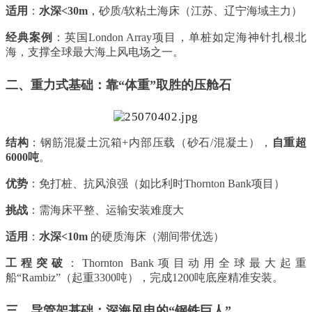
适用
：
水深<30m
，砂质/软粘土海床（江苏、辽宁海域主力）
经典案例
：英国London Array项目，单桩如定海神针扎根北
海，支撑全球最大海上风电场之一。
二、重力式基础：靠“体重”取胜的压舱石
结构
：钢筋混凝土沉箱+内部压载（砂石/混凝土），
自重超
6000吨
。
优势
：免打桩、抗风浪强（如比利时Thornton Bank项目）
挑战
：需海床平整、运输安装难度大
适用
：
水深<10m
的硬质海床（潮间带优选）
工程突破
：Thornton Bank项目动用全球最大起重
船“Rambiz”（起重3300吨），完成1200吨底座精准安装。
三、导管架基础：深海风电的“钢铁巨人”