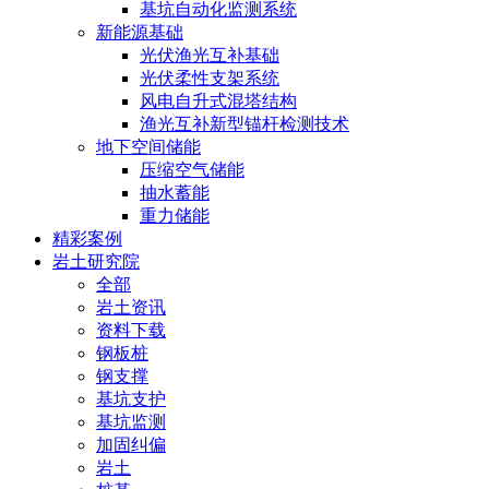
基坑自动化监测系统
新能源基础
光伏渔光互补基础
光伏柔性支架系统
风电自升式混塔结构
渔光互补新型锚杆检测技术
地下空间储能
压缩空气储能
抽水蓄能
重力储能
精彩案例
岩土研究院
全部
岩土资讯
资料下载
钢板桩
钢支撑
基坑支护
基坑监测
加固纠偏
岩土