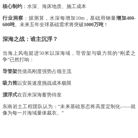
核心制约
：水深、海床地质、施工成本
行业洞察
：据测算，水深每增加10m，基础用钢量
增加400-
600吨
。未来五年全球基础需求将突破
1000万吨
！
深海之战：谁主沉浮？
当海上风电挺进
50米以深海域，导管架与吸力筒的“刚柔之
争”已然打响：
导管架
凭借高刚度强势占领主流
吸力筒
以安装速度挑战成本极限
漂浮式
在百米深海蓄势待发
东南岩土工程团队认为：“未来基础形态将高度定制化——就
像为每一片海域量体裁衣。”