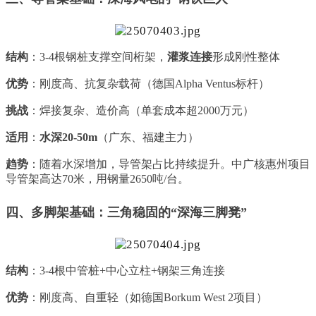
结构
：3-4根钢桩支撑空间桁架，
灌浆连接
形成刚性整体
优势
：刚度高、抗复杂载荷（德国Alpha Ventus标杆）
挑战
：焊接复杂、造价高（单套成本超2000万元）
适用
：
水深20-50m
（广东、福建主力）
趋势
：随着水深增加，导管架占比持续提升。中广核惠州项目
导管架高达70米，用钢量2650吨/台。
四、多脚架基础：三角稳固的“深海三脚凳”
结构
：3-4根中管桩+中心立柱+钢架三角连接
优势
：刚度高、自重轻（如德国Borkum West 2项目）