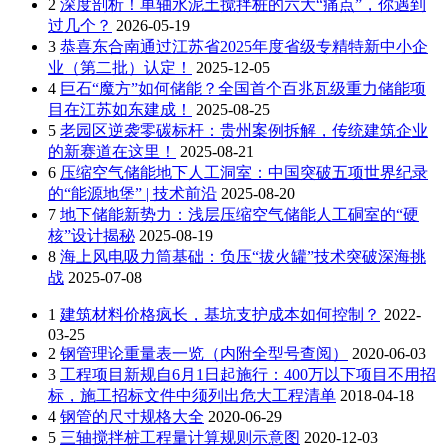
2
深度剖析！单轴水泥土搅拌桩的六大“痛点”，你遇到
过几个？
2026-05-19
3
恭喜东合南通过江苏省2025年度省级专精特新中小企
业（第二批）认定！
2025-12-05
4
巨石“魔方”如何储能？全国首个百兆瓦级重力储能项
目在江苏如东建成！
2025-08-25
5
老园区逆袭零碳标杆：贵州案例拆解，传统建筑企业
的新赛道在这里！
2025-08-21
6
压缩空气储能地下人工洞室：中国突破五项世界纪录
的“能源地堡” | 技术前沿
2025-08-20
7
地下储能新势力：浅层压缩空气储能人工硐室的“硬
核”设计揭秘
2025-08-19
8
海上风电吸力筒基础：负压“拔火罐”技术突破深海挑
战
2025-07-08
1
建筑材料价格疯长，基坑支护成本如何控制？
2022-
03-25
2
钢管理论重量表一览（内附全型号查阅）
2020-06-03
3
工程项目新规自6月1日起施行：400万以下项目不用招
标，施工招标文件中须列出危大工程清单
2018-04-18
4
钢管的尺寸规格大全
2020-06-29
5
三轴搅拌桩工程量计算规则示意图
2020-12-03