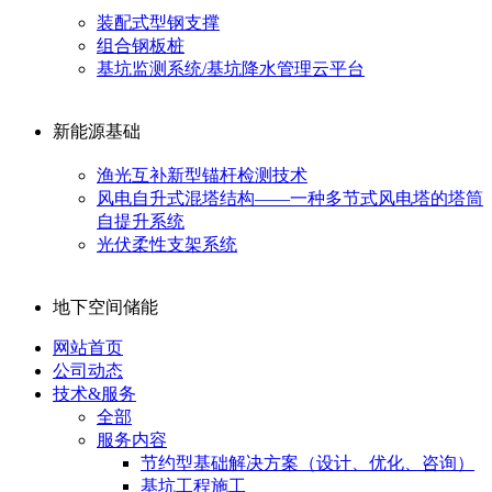
装配式型钢支撑
组合钢板桩
基坑监测系统/基坑降水管理云平台
新能源基础
渔光互补新型锚杆检测技术
风电自升式混塔结构——一种多节式风电塔的塔筒
自提升系统
光伏柔性支架系统
地下空间储能
网站首页
公司动态
技术&服务
全部
服务内容
节约型基础解决方案（设计、优化、咨询）
基坑工程施工