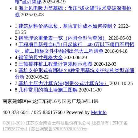
核”设计揭秘
2025-08-19
8
海上风电吸力筒基础：负压“拔火罐”技术突破深海挑
战
2025-07-08
1
建筑材料价格疯长，基坑支护成本如何控制？
2022-
03-25
2
钢管理论重量表一览（内附全型号查阅）
2020-06-03
3
工程项目新规自6月1日起施行：400万以下项目不用招
标，施工招标文件中须列出危大工程清单
2018-04-18
4
钢管的尺寸规格大全
2020-06-29
5
三轴搅拌桩工程量计算规则示意图
2020-12-03
6
基坑支护形式有哪些？8种常用基坑支护结构类型详细
分析
2020-05-22
7
基坑土压力计算方法(附带公式计算方法）
2021-10-25
8
几种常用的挡土墙施工图解
2020-11-30
南京建邺区白龙江东街16号国秀广场3栋11层
400-878-6641 / 025-83615760 / Powered by
MetInfo
©2012-2020 江苏东合南岩土科技股份有限公司 版权所有 |
苏ICP备
17053877号-1
|
苏公网安备32010502010399号