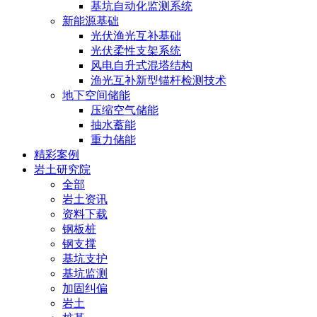
基坑自动化监测系统
新能源基础
光伏渔光互补基础
光伏柔性支架系统
风电自升式混塔结构
渔光互补新型锚杆检测技术
地下空间储能
压缩空气储能
抽水蓄能
重力储能
精彩案例
岩土研究院
全部
岩土资讯
资料下载
钢板桩
钢支撑
基坑支护
基坑监测
加固纠偏
岩土