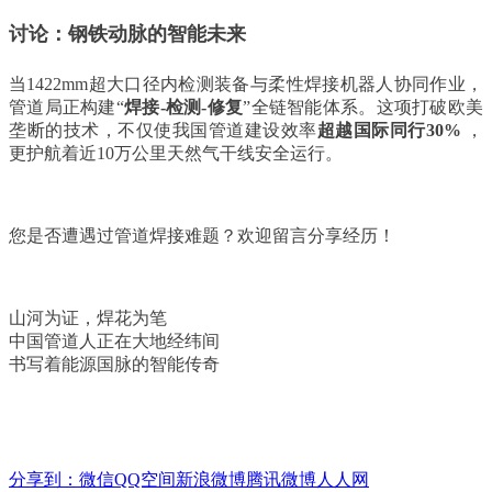
讨论：钢铁动脉的智能未来
当1422mm超大口径内检测装备与柔性焊接机器人协同作业，
管道局正构建“
焊接-检测-修复
”全链智能体系。这项打破欧美
垄断的技术，不仅使我国管道建设效率
超越国际同行30%
，
更护航着近10万公里天然气干线安全运行。
您是否遭遇过管道焊接难题？欢迎留言分享经历！
山河为证，焊花为笔
中国管道人正在大地经纬间
书写着能源国脉的智能传奇
分享到：
微信
QQ空间
新浪微博
腾讯微博
人人网