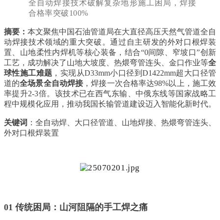
全自动焊接技术破解复杂地形施工困局，焊接
合格率突破100%
摘要
：
本文聚焦中国石油管道局在大直径高压天然气管道全自
动焊接技术领域的重大突破。通过自主研发的外对口根焊装
置、山地柔性内焊机等核心装备，结合“0间隙、窄坡口”创新
工艺，成功解决了山地大坡度、热煨弯管连头、金口作业等
全
球性施工难题
，实现从D33mm小口径到D1422mm超大口径管
道的
全场景全自动焊接
，焊接一次合格率达98%以上，施工效
率提升2-3倍。该技术已在西气东输、中俄东线等国家战略工
程中规模化应用，推动我国长输管道建设迈入智能化新时代。
关键词
：全自动焊、大口径管道、山地焊接、热煨弯管连头、
外对口根焊装置
01 传统困局：山河阻隔的手工焊之痛