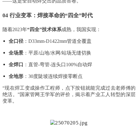
——这是全自动焊交出的品质答卷。
04 行业变革：焊接革命的“四全”时代
随着2023年
“四全”技术体系
成熟，我国实现：
全口径
：D33mm-D1422mm管道全覆盖
全场景
：平原/山地/水网/站场无缝切换
全焊口
：直管-弯管-连头口100%自动焊
全地形
：30度陡坡连续焊接零断点
“现在焊工变成操作工程师，点下按钮就能完成过去老师傅的
绝活。”国家管网王学军的评价，揭示着产业工人转型的深层
变革。