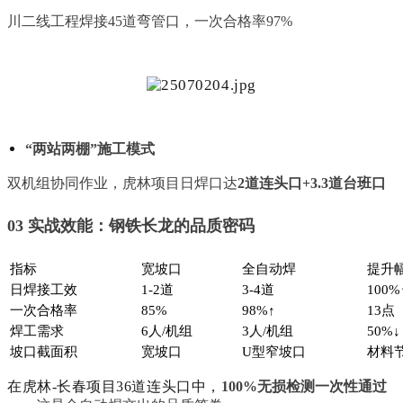
川二线工程焊接
45道弯管口，一次合格率97%
“两站两棚”施工模式
双机组协同作业，虎林项目日焊口达
2道连头口+3.3道台班口
03 实战效能：钢铁长龙的品质密码
指标
宽坡口
全自动焊
提升
日焊接工效
1-2道
3-4道
100%
一次合格率
85%
98%↑
13点
焊工需求
6人/机组
3人/机组
50%↓
坡口截面积
宽坡口
U型窄坡口
材料节
在虎林-长春项目36道连头口中，
100%无损检测一次性通过