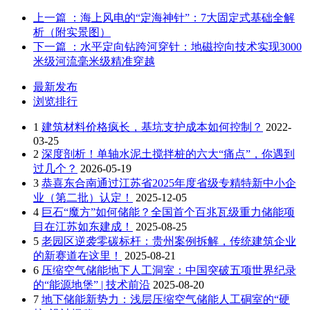
上一篇
：海上风电的“定海神针”：7大固定式基础全解
析（附实景图）
下一篇
：水平定向钻跨河穿针：地磁控向技术实现3000
米级河流毫米级精准穿越
最新发布
浏览排行
1
建筑材料价格疯长，基坑支护成本如何控制？
2022-
03-25
2
深度剖析！单轴水泥土搅拌桩的六大“痛点”，你遇到
过几个？
2026-05-19
3
恭喜东合南通过江苏省2025年度省级专精特新中小企
业（第二批）认定！
2025-12-05
4
巨石“魔方”如何储能？全国首个百兆瓦级重力储能项
目在江苏如东建成！
2025-08-25
5
老园区逆袭零碳标杆：贵州案例拆解，传统建筑企业
的新赛道在这里！
2025-08-21
6
压缩空气储能地下人工洞室：中国突破五项世界纪录
的“能源地堡” | 技术前沿
2025-08-20
7
地下储能新势力：浅层压缩空气储能人工硐室的“硬