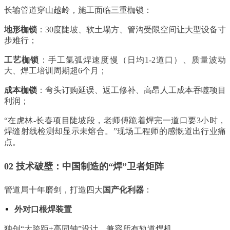
长输管道穿山越岭，施工面临三重枷锁：
地形枷锁
：30度陡坡、软土塌方、管沟受限空间让大型设备寸
步难行
；
工艺枷锁
：手工氩弧焊速度慢（日均1-2道口）、质量波动
大、焊工培训周期超6个月
；
成本枷锁
：弯头订购延误、返工修补、高昂人工成本吞噬项目
利润
；
“在虎林-长春项目陡坡段，老师傅跪着焊完一道口要3小时，
焊缝射线检测却显示未熔合。”现场工程师的感慨道出行业痛
点。
02 技术破壁：中国制造的“焊”卫者矩阵
管道局十年磨剑，打造四大
国产化利器
：
外对口根焊装置
独创“大跨距+高同轴”设计，兼容所有轨道焊机