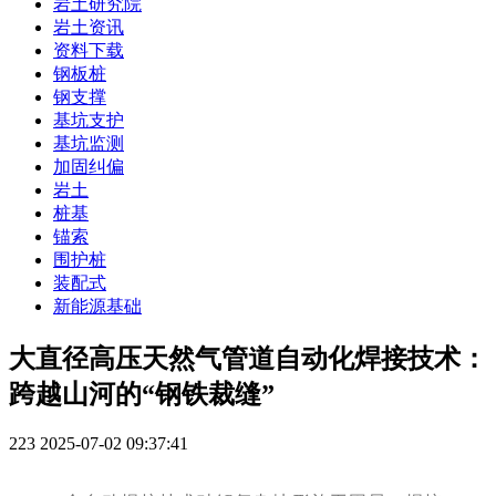
岩土研究院
岩土资讯
资料下载
钢板桩
钢支撑
基坑支护
基坑监测
加固纠偏
岩土
桩基
锚索
围护桩
装配式
新能源基础
大直径高压天然气管道自动化焊接技术：
跨越山河的“钢铁裁缝”
223
2025-07-02 09:37:41