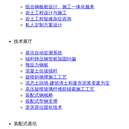
组合钢板桩设计、施工一体化服务
岩土工程设计与施工
岩土工程疑难杂症咨询
私人定制方案设计
技术展厅
基坑自动监测系统
锚杆静压钢管桩加固纠偏
预应力钢桩
混凝土抗拔锚杆
旋喷斜抛撑施工工艺
流态土回填-建筑渣土和废弃泥浆变废为宝
高压旋喷玻璃纤维筋锚索施工工艺
装配式钢栈桥
装配式型钢支撑
淤泥原位固化技术
装配式基坑