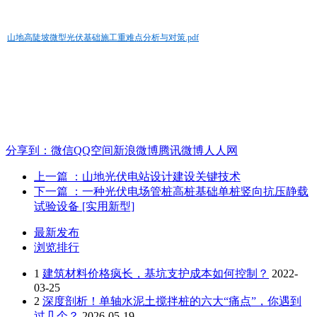
山地高陡坡微型光伏基础施工重难点分析与对策.pdf
分享到：
微信
QQ空间
新浪微博
腾讯微博
人人网
上一篇
：山地光伏电站设计建设关键技术
下一篇
：一种光伏电场管桩高桩基础单桩竖向抗压静载
试验设备 [实用新型]
最新发布
浏览排行
1
建筑材料价格疯长，基坑支护成本如何控制？
2022-
03-25
2
深度剖析！单轴水泥土搅拌桩的六大“痛点”，你遇到
过几个？
2026-05-19