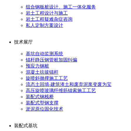
组合钢板桩设计、施工一体化服务
岩土工程设计与施工
岩土工程疑难杂症咨询
私人定制方案设计
技术展厅
基坑自动监测系统
锚杆静压钢管桩加固纠偏
预应力钢桩
混凝土抗拔锚杆
旋喷斜抛撑施工工艺
流态土回填-建筑渣土和废弃泥浆变废为宝
高压旋喷玻璃纤维筋锚索施工工艺
装配式钢栈桥
装配式型钢支撑
淤泥原位固化技术
装配式基坑