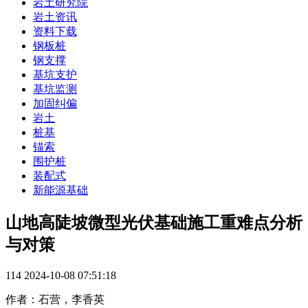
岩土研究院
岩土资讯
资料下载
钢板桩
钢支撑
基坑支护
基坑监测
加固纠偏
岩土
桩基
锚索
围护桩
装配式
新能源基础
山地高陡坡微型光伏基础施工重难点分析
与对策
114
2024-10-08 07:51:18
作者：石营，李香英