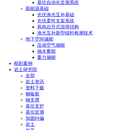
基坑自动化监测系统
新能源基础
光伏渔光互补基础
光伏柔性支架系统
风电自升式混塔结构
渔光互补新型锚杆检测技术
地下空间储能
压缩空气储能
抽水蓄能
重力储能
精彩案例
岩土研究院
全部
岩土资讯
资料下载
钢板桩
钢支撑
基坑支护
基坑监测
加固纠偏
岩土