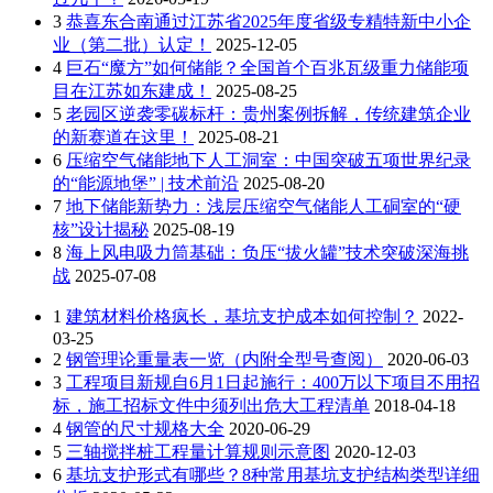
3
恭喜东合南通过江苏省2025年度省级专精特新中小企
业（第二批）认定！
2025-12-05
4
巨石“魔方”如何储能？全国首个百兆瓦级重力储能项
目在江苏如东建成！
2025-08-25
5
老园区逆袭零碳标杆：贵州案例拆解，传统建筑企业
的新赛道在这里！
2025-08-21
6
压缩空气储能地下人工洞室：中国突破五项世界纪录
的“能源地堡” | 技术前沿
2025-08-20
7
地下储能新势力：浅层压缩空气储能人工硐室的“硬
核”设计揭秘
2025-08-19
8
海上风电吸力筒基础：负压“拔火罐”技术突破深海挑
战
2025-07-08
1
建筑材料价格疯长，基坑支护成本如何控制？
2022-
03-25
2
钢管理论重量表一览（内附全型号查阅）
2020-06-03
3
工程项目新规自6月1日起施行：400万以下项目不用招
标，施工招标文件中须列出危大工程清单
2018-04-18
4
钢管的尺寸规格大全
2020-06-29
5
三轴搅拌桩工程量计算规则示意图
2020-12-03
6
基坑支护形式有哪些？8种常用基坑支护结构类型详细