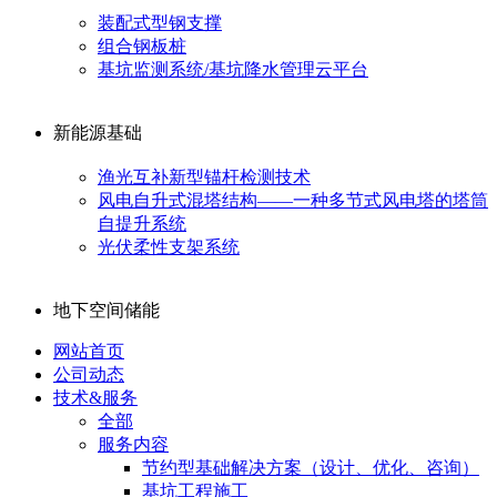
装配式型钢支撑
组合钢板桩
基坑监测系统/基坑降水管理云平台
新能源基础
渔光互补新型锚杆检测技术
风电自升式混塔结构——一种多节式风电塔的塔筒
自提升系统
光伏柔性支架系统
地下空间储能
网站首页
公司动态
技术&服务
全部
服务内容
节约型基础解决方案（设计、优化、咨询）
基坑工程施工