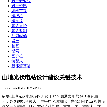
岩土研究院
岩土资讯
资料下载
钢板桩
钢支撑
基坑支护
基坑监测
加固纠偏
岩土
桩基
锚索
围护桩
装配式
新能源基础
山地光伏电站设计建设关键技术
138
2024-10-08 07:54:08
摘要:山地光伏电站场区所位于的区域通常地势起伏变化较
大，外界的扰动较大，与平原区域相比，光伏组件以及相关设
备的安装较难，且存在安装计划易于重复、施工难度大、施工