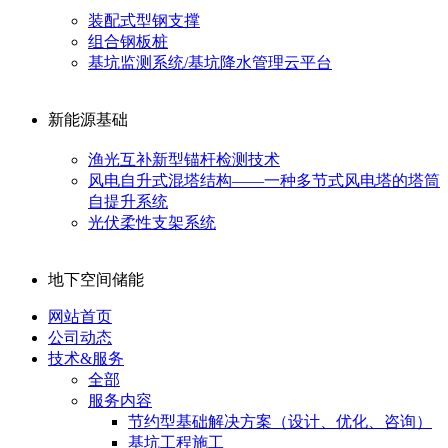
装配式型钢支撑
组合钢板桩
基坑监测系统/基坑降水管理云平台
新能源基础
渔光互补新型锚杆检测技术
风电自升式混塔结构——一种多节式风电塔的塔筒
自提升系统
光伏柔性支架系统
地下空间储能
网站首页
公司动态
技术&服务
全部
服务内容
节约型基础解决方案（设计、优化、咨询）
基坑工程施工