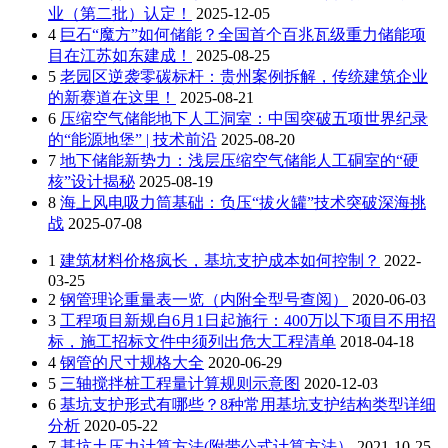
业（第二批）认定！
2025-12-05
4
巨石“魔方”如何储能？全国首个百兆瓦级重力储能项
目在江苏如东建成！
2025-08-25
5
老园区逆袭零碳标杆：贵州案例拆解，传统建筑企业
的新赛道在这里！
2025-08-21
6
压缩空气储能地下人工洞室：中国突破五项世界纪录
的“能源地堡” | 技术前沿
2025-08-20
7
地下储能新势力：浅层压缩空气储能人工硐室的“硬
核”设计揭秘
2025-08-19
8
海上风电吸力筒基础：负压“拔火罐”技术突破深海挑
战
2025-07-08
1
建筑材料价格疯长，基坑支护成本如何控制？
2022-
03-25
2
钢管理论重量表一览（内附全型号查阅）
2020-06-03
3
工程项目新规自6月1日起施行：400万以下项目不用招
标，施工招标文件中须列出危大工程清单
2018-04-18
4
钢管的尺寸规格大全
2020-06-29
5
三轴搅拌桩工程量计算规则示意图
2020-12-03
6
基坑支护形式有哪些？8种常用基坑支护结构类型详细
分析
2020-05-22
7
基坑土压力计算方法(附带公式计算方法）
2021-10-25