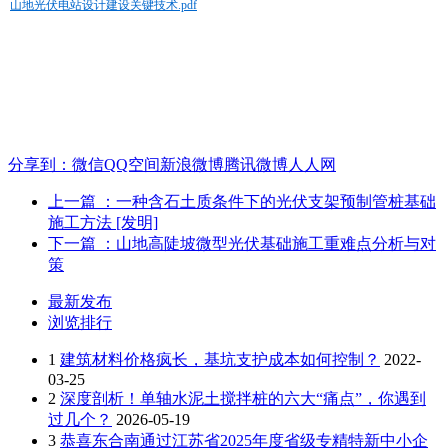
山地光伏电站设计建设关键技术.pdf
分享到：
微信
QQ空间
新浪微博
腾讯微博
人人网
上一篇
：一种含石土质条件下的光伏支架预制管桩基础
施工方法 [发明]
下一篇
：山地高陡坡微型光伏基础施工重难点分析与对
策
最新发布
浏览排行
1
建筑材料价格疯长，基坑支护成本如何控制？
2022-
03-25
2
深度剖析！单轴水泥土搅拌桩的六大“痛点”，你遇到
过几个？
2026-05-19
3
恭喜东合南通过江苏省2025年度省级专精特新中小企