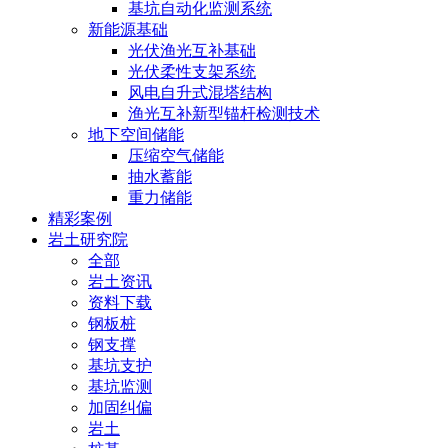
基坑自动化监测系统
新能源基础
光伏渔光互补基础
光伏柔性支架系统
风电自升式混塔结构
渔光互补新型锚杆检测技术
地下空间储能
压缩空气储能
抽水蓄能
重力储能
精彩案例
岩土研究院
全部
岩土资讯
资料下载
钢板桩
钢支撑
基坑支护
基坑监测
加固纠偏
岩土