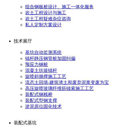
组合钢板桩设计、施工一体化服务
岩土工程设计与施工
岩土工程疑难杂症咨询
私人定制方案设计
技术展厅
基坑自动监测系统
锚杆静压钢管桩加固纠偏
预应力钢桩
混凝土抗拔锚杆
旋喷斜抛撑施工工艺
流态土回填-建筑渣土和废弃泥浆变废为宝
高压旋喷玻璃纤维筋锚索施工工艺
装配式钢栈桥
装配式型钢支撑
淤泥原位固化技术
装配式基坑