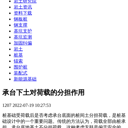
岩土研究院
岩土资讯
资料下载
钢板桩
钢支撑
基坑支护
基坑监测
加固纠偏
岩土
桩基
锚索
围护桩
装配式
新能源基础
承台下土对荷载的分担作用
1207
2022-07-19 10:27:53
桩基础受荷载后是否考虑承台底面的桩间土分担荷载，是桩基
础设计中的一个重要问题。传统的方法认为，荷载全部由桩承
担，承台底地基土不分担荷载，这种考虑无疑是偏于安全的。