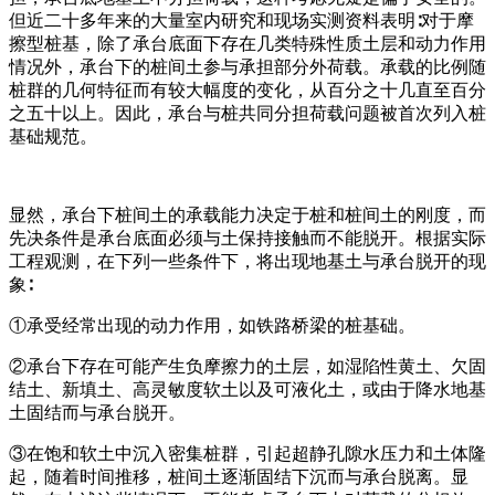
但近二十多年来的大量室内研究和现场实测资料表明∶对于摩
擦型桩基，除了承台底面下存在几类特殊性质土层和动力作用
情况外，承台下的桩间土参与承担部分外荷载。承载的比例随
桩群的几何特征而有较大幅度的变化，从百分之十几直至百分
之五十以上。因此，承台与桩共同分担荷载问题被首次列入桩
基础规范。
显然，承台下桩间土的承载能力决定于桩和桩间土的刚度，而
先决条件是承台底面必须与土保持接触而不能脱开。根据实际
工程观测，在下列一些条件下，将出现地基土与承台脱开的现
象∶
①承受经常出现的动力作用，如铁路桥梁的桩基础。
②承台下存在可能产生负摩擦力的土层，如湿陷性黄土、欠固
结土、新填土、高灵敏度软土以及可液化土，或由于降水地基
土固结而与承台脱开。
③在饱和软土中沉入密集桩群，引起超静孔隙水压力和土体隆
起，随着时间推移，桩间土逐渐固结下沉而与承台脱离。显