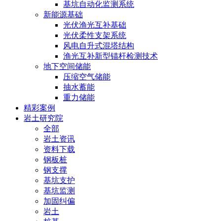
基坑自动化监测系统
新能源基础
光伏渔光互补基础
光伏柔性支架系统
风电自升式混塔结构
渔光互补新型锚杆检测技术
地下空间储能
压缩空气储能
抽水蓄能
重力储能
精彩案例
岩土研究院
全部
岩土资讯
资料下载
钢板桩
钢支撑
基坑支护
基坑监测
加固纠偏
岩土