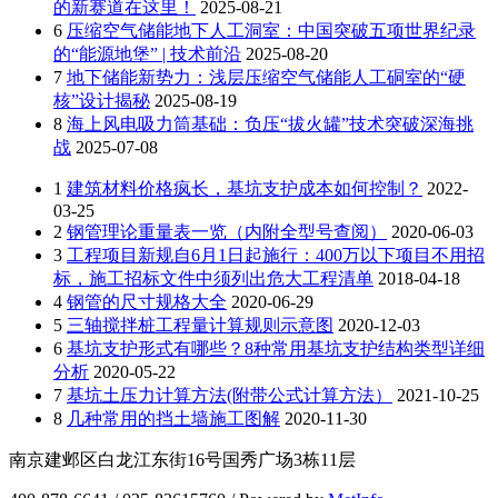
的新赛道在这里！
2025-08-21
6
压缩空气储能地下人工洞室：中国突破五项世界纪录
的“能源地堡” | 技术前沿
2025-08-20
7
地下储能新势力：浅层压缩空气储能人工硐室的“硬
核”设计揭秘
2025-08-19
8
海上风电吸力筒基础：负压“拔火罐”技术突破深海挑
战
2025-07-08
1
建筑材料价格疯长，基坑支护成本如何控制？
2022-
03-25
2
钢管理论重量表一览（内附全型号查阅）
2020-06-03
3
工程项目新规自6月1日起施行：400万以下项目不用招
标，施工招标文件中须列出危大工程清单
2018-04-18
4
钢管的尺寸规格大全
2020-06-29
5
三轴搅拌桩工程量计算规则示意图
2020-12-03
6
基坑支护形式有哪些？8种常用基坑支护结构类型详细
分析
2020-05-22
7
基坑土压力计算方法(附带公式计算方法）
2021-10-25
8
几种常用的挡土墙施工图解
2020-11-30
南京建邺区白龙江东街16号国秀广场3栋11层