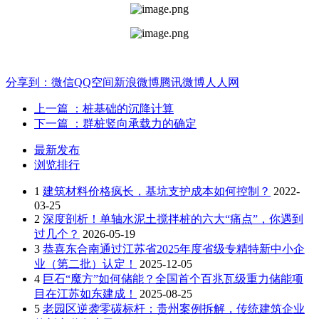
分享到：
微信
QQ空间
新浪微博
腾讯微博
人人网
上一篇
：桩基础的沉降计算
下一篇
：群桩竖向承载力的确定
最新发布
浏览排行
1
建筑材料价格疯长，基坑支护成本如何控制？
2022-
03-25
2
深度剖析！单轴水泥土搅拌桩的六大“痛点”，你遇到
过几个？
2026-05-19
3
恭喜东合南通过江苏省2025年度省级专精特新中小企
业（第二批）认定！
2025-12-05
4
巨石“魔方”如何储能？全国首个百兆瓦级重力储能项
目在江苏如东建成！
2025-08-25
5
老园区逆袭零碳标杆：贵州案例拆解，传统建筑企业