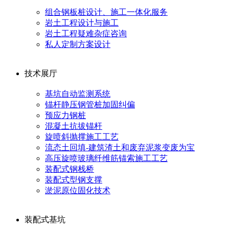
组合钢板桩设计、施工一体化服务
岩土工程设计与施工
岩土工程疑难杂症咨询
私人定制方案设计
技术展厅
基坑自动监测系统
锚杆静压钢管桩加固纠偏
预应力钢桩
混凝土抗拔锚杆
旋喷斜抛撑施工工艺
流态土回填-建筑渣土和废弃泥浆变废为宝
高压旋喷玻璃纤维筋锚索施工工艺
装配式钢栈桥
装配式型钢支撑
淤泥原位固化技术
装配式基坑