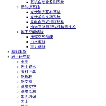
基坑自动化监测系统
新能源基础
光伏渔光互补基础
光伏柔性支架系统
风电自升式混塔结构
渔光互补新型锚杆检测技术
地下空间储能
压缩空气储能
抽水蓄能
重力储能
精彩案例
岩土研究院
全部
岩土资讯
资料下载
钢板桩
钢支撑
基坑支护
基坑监测
加固纠偏
岩土