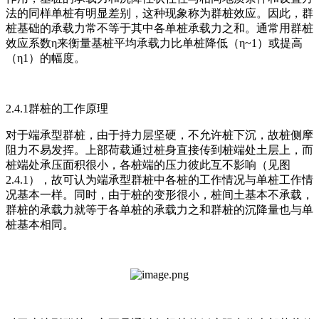
法的同样单桩有明显差别，这种现象称为群桩效应。因此，群
桩基础的承载力常不等于其中各单桩承载力之和。通常用群桩
效应系数η来衡量基桩平均承载力比单桩降低（η~1）或提高
（η1）的幅度。
2.4.1群桩的工作原理
对于端承型群桩，由于持力层坚硬，不允许桩下沉，故桩侧摩
阻力不易发挥。上部荷载通过桩身直接传到桩端处土层上，而
桩端处承压面积很小，各桩端的压力彼此互不影响（见图
2.4.1），故可认为端承型群桩中各桩的工作情况与单桩工作情
况基本一样。同时，由于桩的变形很小，桩间土基本不承载，
群桩的承载力就等于各单桩的承载力之和群桩的沉降量也与单
桩基本相同。