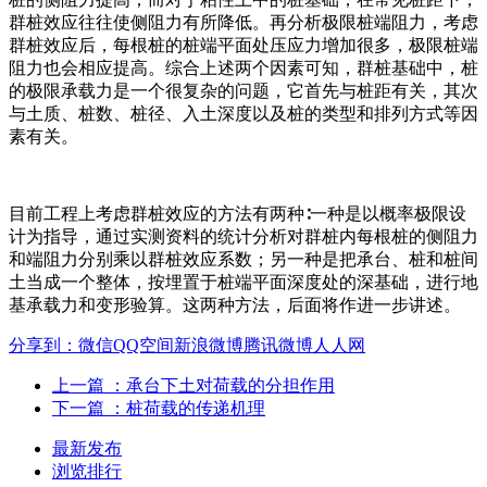
群桩效应往往使侧阻力有所降低。再分析极限桩端阻力，考虑
群桩效应后，每根桩的桩端平面处压应力增加很多，极限桩端
阻力也会相应提高。综合上述两个因素可知，群桩基础中，桩
的极限承载力是一个很复杂的问题，它首先与桩距有关，其次
与土质、桩数、桩径、入土深度以及桩的类型和排列方式等因
素有关。
目前工程上考虑群桩效应的方法有两种∶一种是以概率极限设
计为指导，通过实测资料的统计分析对群桩内每根桩的侧阻力
和端阻力分别乘以群桩效应系数；另一种是把承台、桩和桩间
土当成一个整体，按埋置于桩端平面深度处的深基础，进行地
基承载力和变形验算。这两种方法，后面将作进一步讲述。
分享到：
微信
QQ空间
新浪微博
腾讯微博
人人网
上一篇
：承台下土对荷载的分担作用
下一篇
：桩荷载的传递机理
最新发布
浏览排行