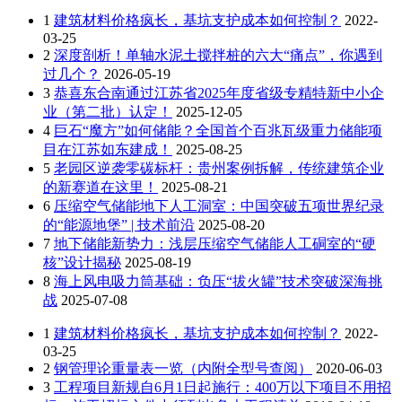
1
建筑材料价格疯长，基坑支护成本如何控制？
2022-
03-25
2
深度剖析！单轴水泥土搅拌桩的六大“痛点”，你遇到
过几个？
2026-05-19
3
恭喜东合南通过江苏省2025年度省级专精特新中小企
业（第二批）认定！
2025-12-05
4
巨石“魔方”如何储能？全国首个百兆瓦级重力储能项
目在江苏如东建成！
2025-08-25
5
老园区逆袭零碳标杆：贵州案例拆解，传统建筑企业
的新赛道在这里！
2025-08-21
6
压缩空气储能地下人工洞室：中国突破五项世界纪录
的“能源地堡” | 技术前沿
2025-08-20
7
地下储能新势力：浅层压缩空气储能人工硐室的“硬
核”设计揭秘
2025-08-19
8
海上风电吸力筒基础：负压“拔火罐”技术突破深海挑
战
2025-07-08
1
建筑材料价格疯长，基坑支护成本如何控制？
2022-
03-25
2
钢管理论重量表一览（内附全型号查阅）
2020-06-03
3
工程项目新规自6月1日起施行：400万以下项目不用招