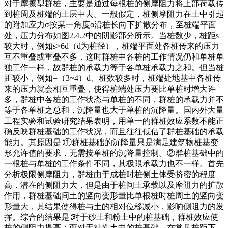
对于摩擦型群桩，主要是通过每根桩的侧摩阻力将上部荷载传
到桩周及桩端的土层中去。一般假定，桩侧摩阻力在土中引起
的附加应力σ按某一角度α沿桩长向下扩散分布，至桩端平面
处，压力分布如图2.4.2中的阴影部分所示。当桩数少，桩距s
较大时，例如s>6d（d为桩径），桩端平面处各桩传来的压力
互不重叠或重叠不多，这时群桩中各桩的工作情况仍和单桩单
独工作一样，故群桩的承载力等于各单桩承载力之和。但当桩
距较小，例如=（3~4）d、桩数较多时，桩端处地基中各桩传
来的压力就会相互重叠，使得桩端处压力要比单桩时增大许
多，群桩中各桩的工作状态与单桩的不同，群桩的承载力并不
等于各单桩之总和，沉降量也大于单桩的沉降量。国内外大量
工程实验和试验研究结果表明，用单一的群桩效应系数不能正
确反映群桩基础的工作状况，而且往往低估了群桩基础的承载
能力。其原因是∶①群桩基础的沉降量只是满足建筑物桩基变
形允许值的要求，无需按单桩的沉降量控制。②群桩基础中的
一根桩与单桩的工作条件不同，其极限承载力也不一样。首先
分析极限侧摩阻力，群桩由于成桩时桩侧土体受挤密的程度
高，潜在的侧阻力大，但是由于桩间土承载以及摩阻力的扩散
作用，群桩基础间土的竖向变形量比单根桩时桩周土的竖向变
形量大，其结果使得桩与土的相对位移减小，影响侧阻力的发
挥。综合的结果是∶对于砂土和粉土中的桩基础，群桩效应使
桩的侧阻力提高；而对于粘性土中的桩基础，在常见桩距下，