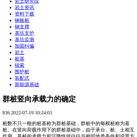
岩土研究院
岩土资讯
资料下载
钢板桩
钢支撑
基坑支护
基坑监测
加固纠偏
岩土
桩基
锚索
围护桩
装配式
新能源基础
群桩竖向承载力的确定
836
2022-07-19 10:24:03
桩数不只一根的桩基称为群桩基础，群桩中的每根桩称为基
桩。在竖向荷载作用下的群桩基础中，由于承台、桩、土相互
作用，基桩的承载力和沉降性状往往与相同地质条件和设置方