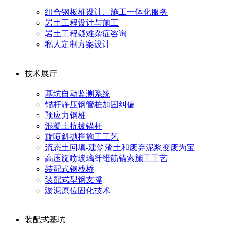
组合钢板桩设计、施工一体化服务
岩土工程设计与施工
岩土工程疑难杂症咨询
私人定制方案设计
技术展厅
基坑自动监测系统
锚杆静压钢管桩加固纠偏
预应力钢桩
混凝土抗拔锚杆
旋喷斜抛撑施工工艺
流态土回填-建筑渣土和废弃泥浆变废为宝
高压旋喷玻璃纤维筋锚索施工工艺
装配式钢栈桥
装配式型钢支撑
淤泥原位固化技术
装配式基坑