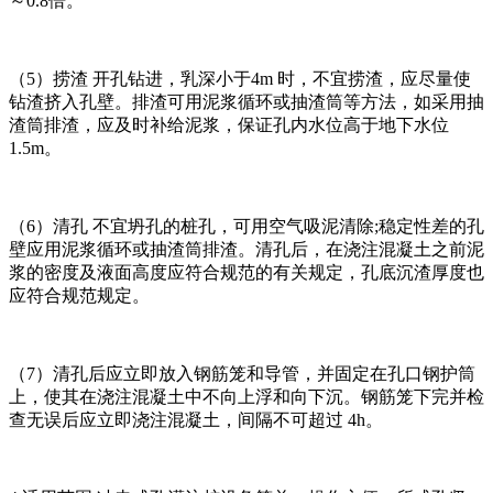
～0.8倍。
（5）捞渣 开孔钻进，乳深小于4m 时，不宜捞渣，应尽量使
钻渣挤入孔壁。排渣可用泥浆循环或抽渣筒等方法，如采用抽
渣筒排渣，应及时补给泥浆，保证孔内水位高于地下水位
1.5m。
（6）清孔 不宜坍孔的桩孔，可用空气吸泥清除;稳定性差的孔
壁应用泥浆循环或抽渣筒排渣。清孔后，在浇注混凝土之前泥
浆的密度及液面高度应符合规范的有关规定，孔底沉渣厚度也
应符合规范规定。
（7）清孔后应立即放入钢筋笼和导管，并固定在孔口钢护筒
上，使其在浇注混凝土中不向上浮和向下沉。钢筋笼下完并检
查无误后应立即浇注混凝土，间隔不可超过 4h。