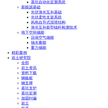
基坑自动化监测系统
新能源基础
光伏渔光互补基础
光伏柔性支架系统
风电自升式混塔结构
渔光互补新型锚杆检测技术
地下空间储能
压缩空气储能
抽水蓄能
重力储能
精彩案例
岩土研究院
全部
岩土资讯
资料下载
钢板桩
钢支撑
基坑支护
基坑监测
加固纠偏
岩土