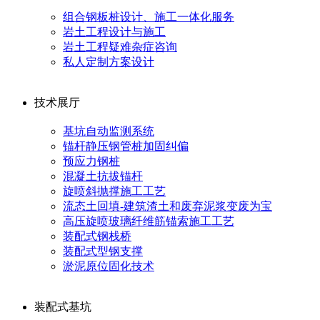
组合钢板桩设计、施工一体化服务
岩土工程设计与施工
岩土工程疑难杂症咨询
私人定制方案设计
技术展厅
基坑自动监测系统
锚杆静压钢管桩加固纠偏
预应力钢桩
混凝土抗拔锚杆
旋喷斜抛撑施工工艺
流态土回填-建筑渣土和废弃泥浆变废为宝
高压旋喷玻璃纤维筋锚索施工工艺
装配式钢栈桥
装配式型钢支撑
淤泥原位固化技术
装配式基坑