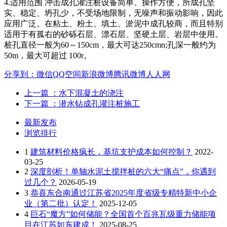
4.适用范围 冲击成孔灌注桩设备简单、操作方便，所成孔坚
实、稳定、坍孔少，不受场地限制，无噪声和振动影响，因此
应用广泛。在粘土、粉土、填土、淤泥中成孔较商，而且特别
适用于有孤右的砂砾石层、漂石层、坚硬土层、岩层中使用。
桩孔直径一般为60～150cm，最大可达250cmn;孔深一般约为
50m，最大可超过 100r。
分享到：
微信
QQ空间
新浪微博
腾讯微博
人人网
上一篇
：水下混凝土的浇注
下一篇
：潜水钻成孔灌注桩施工
最新发布
浏览排行
1
建筑材料价格疯长，基坑支护成本如何控制？
2022-
03-25
2
深度剖析！单轴水泥土搅拌桩的六大“痛点”，你遇到
过几个？
2026-05-19
3
恭喜东合南通过江苏省2025年度省级专精特新中小企
业（第二批）认定！
2025-12-05
4
巨石“魔方”如何储能？全国首个百兆瓦级重力储能项
目在江苏如东建成！
2025-08-25