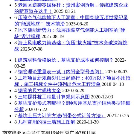
5
老园区逆袭零碳标杆：贵州案例拆解，传统建筑企业
的新赛道在这里！
2025-08-21
6
压缩空气储能地下人工洞室：中国突破五项世界纪录
的“能源地堡” | 技术前沿
2025-08-20
7
地下储能新势力：浅层压缩空气储能人工硐室的“硬
核”设计揭秘
2025-08-19
8
海上风电吸力筒基础：负压“拔火罐”技术突破深海挑
战
2025-07-08
1
建筑材料价格疯长，基坑支护成本如何控制？
2022-
03-25
2
钢管理论重量表一览（内附全型号查阅）
2020-06-03
3
工程项目新规自6月1日起施行：400万以下项目不用招
标，施工招标文件中须列出危大工程清单
2018-04-18
4
钢管的尺寸规格大全
2020-06-29
5
三轴搅拌桩工程量计算规则示意图
2020-12-03
6
基坑支护形式有哪些？8种常用基坑支护结构类型详细
分析
2020-05-22
7
基坑土压力计算方法(附带公式计算方法）
2021-10-25
8
几种常用的挡土墙施工图解
2020-11-30
南京建邺区白龙江东街16号国秀广场3栋11层