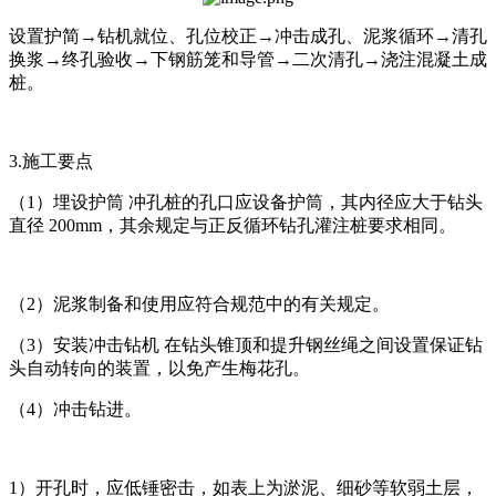
设置护简→钻机就位、孔位校正→冲击成孔、泥浆循环→清孔
换浆→终孔验收→下钢筋笼和导管→二次清孔→浇注混凝土成
桩。
3.施工要点
（1）埋设护筒 冲孔桩的孔口应设备护筒，其内径应大于钻头
直径 200mm，其余规定与正反循环钻孔灌注桩要求相同。
（2）泥浆制备和使用应符合规范中的有关规定。
（3）安装冲击钻机 在钻头锥顶和提升钢丝绳之间设置保证钻
头自动转向的装置，以免产生梅花孔。
（4）冲击钻进。
1）开孔时，应低锤密击，如表上为淤泥、细砂等软弱土层，