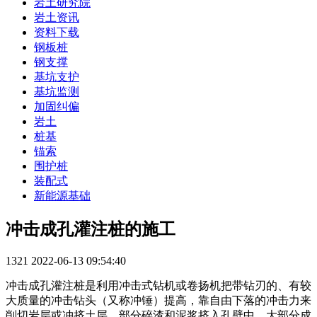
岩土研究院
岩土资讯
资料下载
钢板桩
钢支撑
基坑支护
基坑监测
加固纠偏
岩土
桩基
锚索
围护桩
装配式
新能源基础
冲击成孔灌注桩的施工
1321
2022-06-13 09:54:40
冲击成孔灌注桩是利用冲击式钻机或卷扬机把带钻刃的、有较
大质量的冲击钻头（又称冲锤）提高，靠自由下落的冲击力来
削切岩层或冲挤土层，部分碎渣和泥浆挤入孔壁中，大部分成