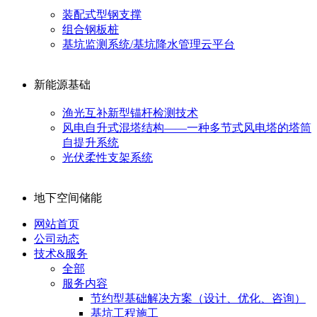
装配式型钢支撑
组合钢板桩
基坑监测系统/基坑降水管理云平台
新能源基础
渔光互补新型锚杆检测技术
风电自升式混塔结构——一种多节式风电塔的塔筒
自提升系统
光伏柔性支架系统
地下空间储能
网站首页
公司动态
技术&服务
全部
服务内容
节约型基础解决方案（设计、优化、咨询）
基坑工程施工