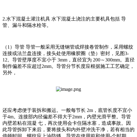
2.水下混凝土灌注机具 水下混凝土浇注的主要机具包括 导
管、漏斗和隔水栓等。
（1）导管 导管一般采用无缝钢管或焊接卷管制作，采用螺纹
连接或法兰盘连接，接头处使用橡胶圈（垫）密封，见图3-
12。导管壁厚度不宜小于 3mm，直径宜为 200～300mm。直径
制作偏差不应超过2mm。导管分节长度应根据施工工艺确定，
另外，
还应考虑便于装拆和搬运。一般每节长 2m，底管长度不宜小
于4m。连接部内径偏差不得大于2mm，内壁光滑平整。导管
内壁若粘在混凝 七，再次使用会卡住隔水塞，造成事故。因
此导管拆卸下来后，要将接头和内外壁冲洗干净，若有相当的
停顿时间，螺纹应上油防锈。导管在使用前和使用-个时期