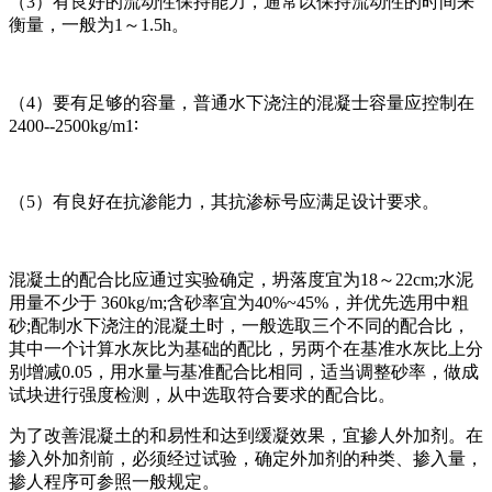
（3）有良好的流动性保持能力，通常以保持流动性的时间来
衡量，一般为1～1.5h。
（4）要有足够的容量，普通水下浇注的混凝士容量应控制在
2400--2500kg/m1∶
（5）有良好在抗渗能力，其抗渗标号应满足设计要求。
混凝土的配合比应通过实验确定，坍落度宜为18～22cm;水泥
用量不少于 360kg/m;含砂率宜为40%~45%，并优先选用中粗
砂;配制水下浇注的混凝土时，一般选取三个不同的配合比，
其中一个计算水灰比为基础的配比，另两个在基准水灰比上分
别增减0.05，用水量与基准配合比相同，适当调整砂率，做成
试块进行强度检测，从中选取符合要求的配合比。
为了改善混凝土的和易性和达到缓凝效果，宜掺人外加剂。在
掺入外加剂前，必须经过试验，确定外加剂的种类、掺入量，
掺人程序可参照一般规定。