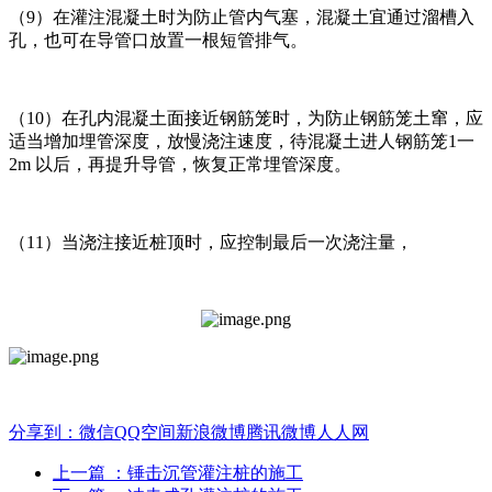
（9）在灌注混凝土时为防止管内气塞，混凝土宜通过溜槽入
孔，也可在导管口放置一根短管排气。
（10）在孔内混凝土面接近钢筋笼时，为防止钢筋笼土窜，应
适当增加埋管深度，放慢浇注速度，待混凝土进人钢筋笼1一
2m 以后，再提升导管，恢复正常埋管深度。
（11）当浇注接近桩顶时，应控制最后一次浇注量，
分享到：
微信
QQ空间
新浪微博
腾讯微博
人人网
上一篇
：锤击沉管灌注桩的施工