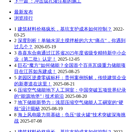
下一篇
：冲击成孔灌注桩的施工
最新发布
浏览排行
1
建筑材料价格疯长，基坑支护成本如何控制？
2022-
03-25
2
深度剖析！单轴水泥土搅拌桩的六大“痛点”，你遇到
过几个？
2026-05-19
3
恭喜东合南通过江苏省2025年度省级专精特新中小企
业（第二批）认定！
2025-12-05
4
巨石“魔方”如何储能？全国首个百兆瓦级重力储能项
目在江苏如东建成！
2025-08-25
5
老园区逆袭零碳标杆：贵州案例拆解，传统建筑企业
的新赛道在这里！
2025-08-21
6
压缩空气储能地下人工洞室：中国突破五项世界纪录
的“能源地堡” | 技术前沿
2025-08-20
7
地下储能新势力：浅层压缩空气储能人工硐室的“硬
核”设计揭秘
2025-08-19
8
海上风电吸力筒基础：负压“拔火罐”技术突破深海挑
战
2025-07-08
1
建筑材料价格疯长，基坑支护成本如何控制？
2022-