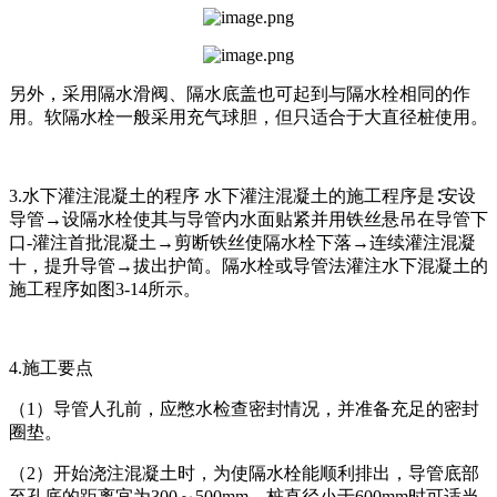
另外，采用隔水滑阀、隔水底盖也可起到与隔水栓相同的作
用。软隔水栓一般采用充气球胆，但只适合于大直径桩使用。
3.水下灌注混凝土的程序 水下灌注混凝土的施工程序是∶安设
导管→设隔水栓使其与导管内水面贴紧并用铁丝悬吊在导管下
口-灌注首批混凝土→剪断铁丝使隔水栓下落→连续灌注混凝
十，提升导管→拔出护简。隔水栓或导管法灌注水下混凝土的
施工程序如图3-14所示。
4.施工要点
（1）导管人孔前，应憋水检查密封情况，并准备充足的密封
圈垫。
（2）开始浇注混凝土时，为使隔水栓能顺利排出，导管底部
至孔底的距离宜为300～500mm，桩直径小于600mm时可适当