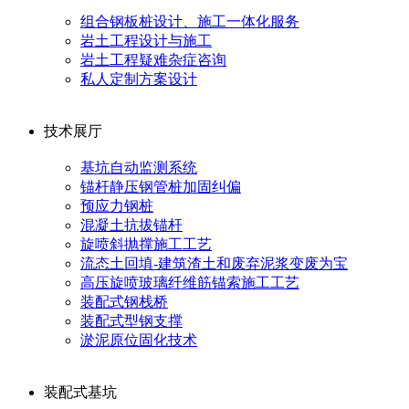
组合钢板桩设计、施工一体化服务
岩土工程设计与施工
岩土工程疑难杂症咨询
私人定制方案设计
技术展厅
基坑自动监测系统
锚杆静压钢管桩加固纠偏
预应力钢桩
混凝土抗拔锚杆
旋喷斜抛撑施工工艺
流态土回填-建筑渣土和废弃泥浆变废为宝
高压旋喷玻璃纤维筋锚索施工工艺
装配式钢栈桥
装配式型钢支撑
淤泥原位固化技术
装配式基坑