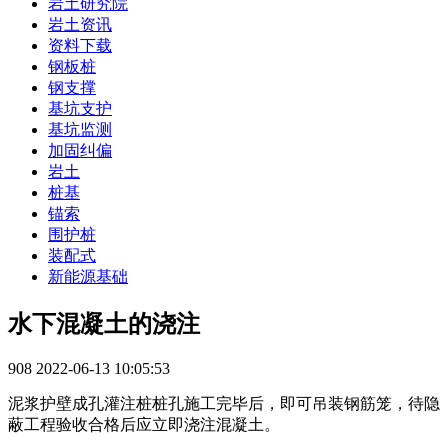
岩土研究院
岩土资讯
资料下载
钢板桩
钢支撑
基坑支护
基坑监测
加固纠偏
岩土
桩基
锚索
围护桩
装配式
新能源基础
水下混凝土的浇注
908
2022-06-13 10:05:53
泥浆护壁成孔灌注桩桩孔施工完毕后，即可吊装钢筋笼，待隐
蔽工程验收合格后应立即浇注混凝土。