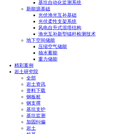
基坑自动化监测系统
新能源基础
光伏渔光互补基础
光伏柔性支架系统
风电自升式混塔结构
渔光互补新型锚杆检测技术
地下空间储能
压缩空气储能
抽水蓄能
重力储能
精彩案例
岩土研究院
全部
岩土资讯
资料下载
钢板桩
钢支撑
基坑支护
基坑监测
加固纠偏
岩土