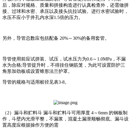
后，除应对规格、质量和拼接构造进行认真检查外，还需做拼
接、过球和水密、承压以及接头抗拉试验。进行水密试验时，
水压不应小于井孔内水深1.5倍的压力。
另外，导管总数应包括配备 20%～30%的备用套管。
导管使用前应试拼装、试压，试水压力为0.6～1.0MPa，不漏
水为合格;导管提升时，不得挂住钢筋笼，为此可设置防护三
角形加劲板或设置锥形法兰护罩。
导管的规格与适用桩径见表3-8。
（2）漏斗和贮料斗 漏斗和贮料斗可用厚度 4～6mm 的钢板制
作，斗壁内光滑平整，不漏浆，混凝土漏泄顺畅彻底。漏斗设
置高度应根据操作方便的需