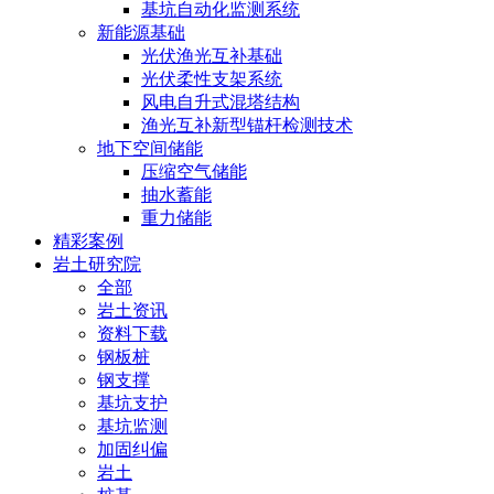
基坑自动化监测系统
新能源基础
光伏渔光互补基础
光伏柔性支架系统
风电自升式混塔结构
渔光互补新型锚杆检测技术
地下空间储能
压缩空气储能
抽水蓄能
重力储能
精彩案例
岩土研究院
全部
岩土资讯
资料下载
钢板桩
钢支撑
基坑支护
基坑监测
加固纠偏
岩土