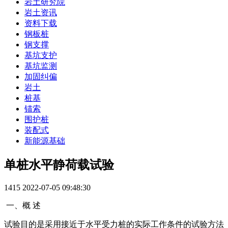
岩土研究院
岩土资讯
资料下载
钢板桩
钢支撑
基坑支护
基坑监测
加固纠偏
岩土
桩基
锚索
围护桩
装配式
新能源基础
单桩水平静荷载试验
1415
2022-07-05 09:48:30
一、概 述
试验目的是采用接近于水平受力桩的实际工作条件的试验方法