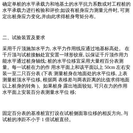
确定单桩的水平承载力和地基土的水平抗力系数或对工程桩的
水平承载力进行检验和评价;如设有桩身应力测量元件时, 可测
定出桩身应力变化,并由此求得桩身弯矩分布。
二、试验装置及要求
采用千斤顶施加水平力, 水平力作用线应通过地基标高处。 在
千斤顶与试桩接触处宜安置一球形铰座, 以保证千斤顶作用力
能水平通过桩身轴线; 桩的水平位移宜采用大量程百分表测
量。每一试桩在力的作 用水平面上和该平面以上 50cm 左右安
装一至二只百分表 (下表 测量桩身在地面处的水平位移, 上表
测量桩顶水平位移, 根据两 表移差与两表距离的比值求得地面
以上桩身的转角 )。如果桩身 露出地面较短, 可只在力的作用
水平面上安装百分表测量水平位 移;
固定百分表的基准桩宜打设在试桩侧面靠位移的相反方向, 与
试桩的净距不小于 1 倍试桩直径。