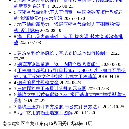
5
老园区逆袭零碳标杆：贵州案例拆解，传统建筑企业
的新赛道在这里！
2025-08-21
6
压缩空气储能地下人工洞室：中国突破五项世界纪录
的“能源地堡” | 技术前沿
2025-08-20
7
地下储能新势力：浅层压缩空气储能人工硐室的“硬
核”设计揭秘
2025-08-19
8
海上风电吸力筒基础：负压“拔火罐”技术突破深海挑
战
2025-07-08
1
建筑材料价格疯长，基坑支护成本如何控制？
2022-
03-25
2
钢管理论重量表一览（内附全型号查阅）
2020-06-03
3
工程项目新规自6月1日起施行：400万以下项目不用招
标，施工招标文件中须列出危大工程清单
2018-04-18
4
钢管的尺寸规格大全
2020-06-29
5
三轴搅拌桩工程量计算规则示意图
2020-12-03
6
基坑支护形式有哪些？8种常用基坑支护结构类型详细
分析
2020-05-22
7
基坑土压力计算方法(附带公式计算方法）
2021-10-25
8
几种常用的挡土墙施工图解
2020-11-30
南京建邺区白龙江东街16号国秀广场3栋11层