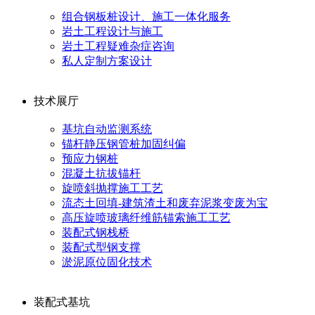
组合钢板桩设计、施工一体化服务
岩土工程设计与施工
岩土工程疑难杂症咨询
私人定制方案设计
技术展厅
基坑自动监测系统
锚杆静压钢管桩加固纠偏
预应力钢桩
混凝土抗拔锚杆
旋喷斜抛撑施工工艺
流态土回填-建筑渣土和废弃泥浆变废为宝
高压旋喷玻璃纤维筋锚索施工工艺
装配式钢栈桥
装配式型钢支撑
淤泥原位固化技术
装配式基坑