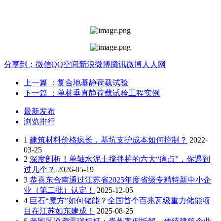
分享到：
微信
QQ空间
新浪微博
腾讯微博
人人网
上一篇
：复合地基静荷载试验
下一篇
：单桩垂直静荷载试验工程实例
最新发布
浏览排行
1
建筑材料价格疯长，基坑支护成本如何控制？
2022-
03-25
2
深度剖析！单轴水泥土搅拌桩的六大“痛点”，你遇到
过几个？
2026-05-19
3
恭喜东合南通过江苏省2025年度省级专精特新中小企
业（第二批）认定！
2025-12-05
4
巨石“魔方”如何储能？全国首个百兆瓦级重力储能项
目在江苏如东建成！
2025-08-25