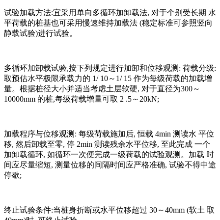
试验加载方法:宜采用单向多循环加卸载法, 对于个别受长期 水
平荷载的桩基也可采用慢速维持加载法 (稳定标准可参照竖向
静载试验)进行试验。
多循环加卸载试验,按下列规定进行加卸和位移观测: 荷载分级:
取预估水平极限承载力的 1/ 10～1/ 15 作为每级荷载的加载增
量。根据桩径大小并适当考虑土层软硬, 对于直径为300～
10000mm 的桩,每级荷载增量可取 2 .5～20kN;
加载程序与位移观测: 每级荷载施加后, 恒载 4min 测读水 平位
移, 然后卸载至零, 停 2min 测读残余水平位移, 至此完成 一个
加卸载循环, 如循环一次便完成一级荷载的试验观测。加载 时
间应尽量缩短, 测量位移的间隔时间应严格准确, 试验不得中途
停歇;
终止试验条件:当桩身折断或水平位移超过 30～40mm (软土 取