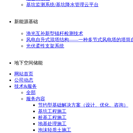
基坑监测系统/基坑降水管理云平台
新能源基础
渔光互补新型锚杆检测技术
风电自升式混塔结构——一种多节式风电塔的塔筒
光伏柔性支架系统
地下空间储能
网站首页
公司动态
技术&服务
全部
服务内容
节约型基础解决方案（设计、优化、咨询）
基坑工程施工
桩基工程施工
地基处理施工
泡沫轻质土施工