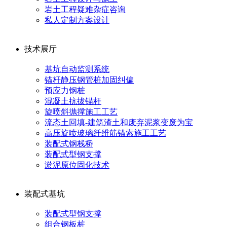
岩土工程疑难杂症咨询
私人定制方案设计
技术展厅
基坑自动监测系统
锚杆静压钢管桩加固纠偏
预应力钢桩
混凝土抗拔锚杆
旋喷斜抛撑施工工艺
流态土回填-建筑渣土和废弃泥浆变废为宝
高压旋喷玻璃纤维筋锚索施工工艺
装配式钢栈桥
装配式型钢支撑
淤泥原位固化技术
装配式基坑
装配式型钢支撑
组合钢板桩