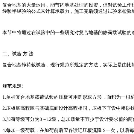
复合地基的大量运用，能节约地基处理的投资，但对试验工作
经验半经验的公式来计算承载力，施工完后须通过试验来检验
本节中将通过在试验中的一些研究对复合地基的静荷载试验的
二、试验 方 法
复合地基静荷载试验，现行规范所规定的方法，实际上是由比
规范规定∶
1.单桩复合地基载荷试验的压板可用圆形或方形，面积为一根
2.压板底高程应与基础底面设计高程相同，压板下宜设中粗砂
3.加荷等级可分为8～12级，总加载量不宜少于设计要求值的两
4.每加一级荷载，在加荷前后应各读记压板沉降 S一次，以后