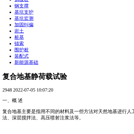
钢支撑
基坑支护
基坑监测
加固纠偏
岩土
桩基
锚索
围护桩
装配式
新能源基础
复合地基静荷载试验
2948
2022-07-05 10:07:20
一、概 述
复合地基主要是指用不同的材料及一些方法对天然地基进行人
法、深层搅拌法、高压喷射注浆法等。