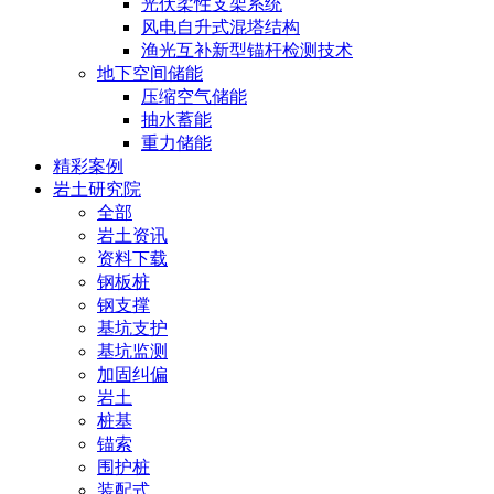
光伏柔性支架系统
风电自升式混塔结构
渔光互补新型锚杆检测技术
地下空间储能
压缩空气储能
抽水蓄能
重力储能
精彩案例
岩土研究院
全部
岩土资讯
资料下载
钢板桩
钢支撑
基坑支护
基坑监测
加固纠偏
岩土
桩基
锚索
围护桩
装配式