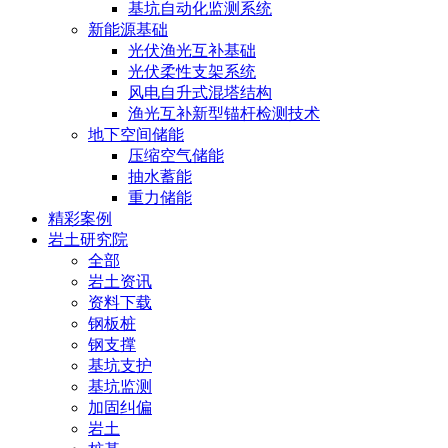
基坑自动化监测系统
新能源基础
光伏渔光互补基础
光伏柔性支架系统
风电自升式混塔结构
渔光互补新型锚杆检测技术
地下空间储能
压缩空气储能
抽水蓄能
重力储能
精彩案例
岩土研究院
全部
岩土资讯
资料下载
钢板桩
钢支撑
基坑支护
基坑监测
加固纠偏
岩土