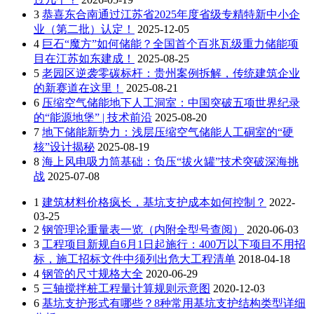
3
恭喜东合南通过江苏省2025年度省级专精特新中小企
业（第二批）认定！
2025-12-05
4
巨石“魔方”如何储能？全国首个百兆瓦级重力储能项
目在江苏如东建成！
2025-08-25
5
老园区逆袭零碳标杆：贵州案例拆解，传统建筑企业
的新赛道在这里！
2025-08-21
6
压缩空气储能地下人工洞室：中国突破五项世界纪录
的“能源地堡” | 技术前沿
2025-08-20
7
地下储能新势力：浅层压缩空气储能人工硐室的“硬
核”设计揭秘
2025-08-19
8
海上风电吸力筒基础：负压“拔火罐”技术突破深海挑
战
2025-07-08
1
建筑材料价格疯长，基坑支护成本如何控制？
2022-
03-25
2
钢管理论重量表一览（内附全型号查阅）
2020-06-03
3
工程项目新规自6月1日起施行：400万以下项目不用招
标，施工招标文件中须列出危大工程清单
2018-04-18
4
钢管的尺寸规格大全
2020-06-29
5
三轴搅拌桩工程量计算规则示意图
2020-12-03
6
基坑支护形式有哪些？8种常用基坑支护结构类型详细