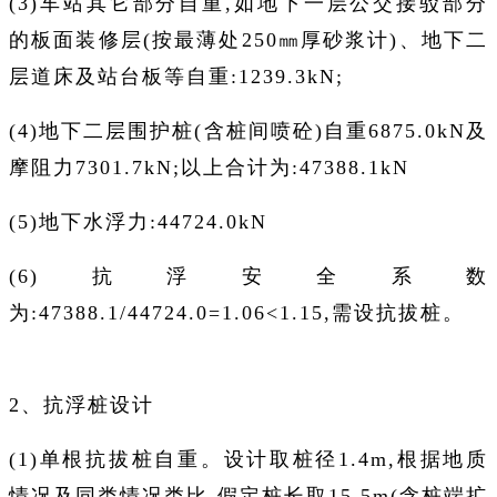
(3)车站其它部分自重,如地下一层公交接驳部分
的板面装修层(按最薄处250㎜厚砂浆计)、地下二
层道床及站台板等自重:1239.3kN;
(4)地下二层围护桩(含桩间喷砼)自重6875.0kN及
摩阻力7301.7kN;以上合计为:47388.1kN
(5)地下水浮力:44724.0kN
(6)抗浮安全系数
为:47388.1/44724.0=1.06<1.15,需设抗拔桩。
2、抗浮桩设计
(1)单根抗拔桩自重。设计取桩径1.4m,根据地质
情况及同类情况类比,假定桩长取15.5m(含桩端扩