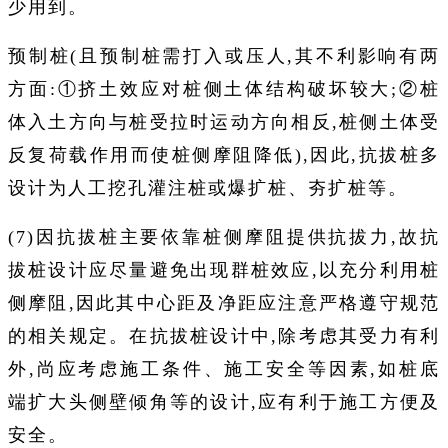
少用到。
预制桩(且预制桩需打入或压人,其不利影响有两
方面:①挤土效应对桩侧土体结构破坏较大;②桩
体入土方向与桩受拉时运动方向相反,桩侧土体受
反复荷载作用而使桩侧摩阻降低),因此,抗拔桩多
设计为人工挖孔灌注桩或爆扩桩、夯扩桩等。
(7)因抗拔桩主要依靠桩侧摩阻提供抗拔力,故抗
拔桩设计应尽量避免出现群桩效应,以充分利用桩
侧摩阻,因此其中心距及净距应注意严格遵守规范
的相关规定。在抗拔桩设计中,除考虑其受力有利
外,尚应考虑施工条件、施工安全等因素,如桩底
端扩大头侧壁倾角等的设计,应有利于施工方便及
安全。