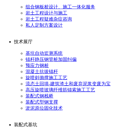
组合钢板桩设计、施工一体化服务
岩土工程设计与施工
岩土工程疑难杂症咨询
私人定制方案设计
技术展厅
基坑自动监测系统
锚杆静压钢管桩加固纠偏
预应力钢桩
混凝土抗拔锚杆
旋喷斜抛撑施工工艺
流态土回填-建筑渣土和废弃泥浆变废为宝
高压旋喷玻璃纤维筋锚索施工工艺
装配式钢栈桥
装配式型钢支撑
淤泥原位固化技术
装配式基坑