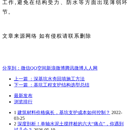
工作,避免在结构受力、防水等方面出现薄弱环
节。
文章来源网络 如有侵权请联系删除
分享到：
微信
QQ空间
新浪微博
腾讯微博
人人网
上一篇
：深基坑水夯回填施工方法
下一篇
：基坑工程支护结构选型总结
最新发布
浏览排行
1
建筑材料价格疯长，基坑支护成本如何控制？
2022-
03-25
2
深度剖析！单轴水泥土搅拌桩的六大“痛点”，你遇到
过几个？
2026-05-19