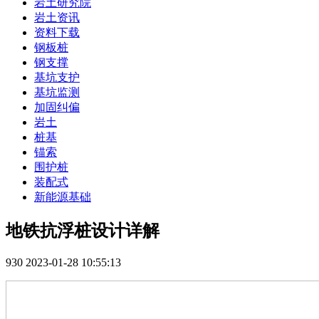
岩土研究院
岩土资讯
资料下载
钢板桩
钢支撑
基坑支护
基坑监测
加固纠偏
岩土
桩基
锚索
围护桩
装配式
新能源基础
地铁抗浮桩设计详解
930
2023-01-28 10:55:13