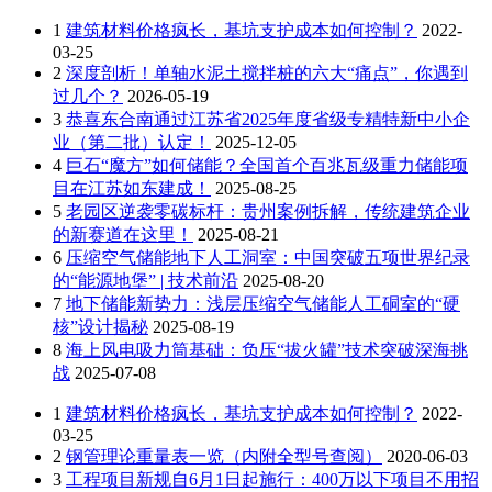
1
建筑材料价格疯长，基坑支护成本如何控制？
2022-
03-25
2
深度剖析！单轴水泥土搅拌桩的六大“痛点”，你遇到
过几个？
2026-05-19
3
恭喜东合南通过江苏省2025年度省级专精特新中小企
业（第二批）认定！
2025-12-05
4
巨石“魔方”如何储能？全国首个百兆瓦级重力储能项
目在江苏如东建成！
2025-08-25
5
老园区逆袭零碳标杆：贵州案例拆解，传统建筑企业
的新赛道在这里！
2025-08-21
6
压缩空气储能地下人工洞室：中国突破五项世界纪录
的“能源地堡” | 技术前沿
2025-08-20
7
地下储能新势力：浅层压缩空气储能人工硐室的“硬
核”设计揭秘
2025-08-19
8
海上风电吸力筒基础：负压“拔火罐”技术突破深海挑
战
2025-07-08
1
建筑材料价格疯长，基坑支护成本如何控制？
2022-
03-25
2
钢管理论重量表一览（内附全型号查阅）
2020-06-03
3
工程项目新规自6月1日起施行：400万以下项目不用招