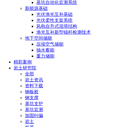
基坑自动化监测系统
新能源基础
光伏渔光互补基础
光伏柔性支架系统
风电自升式混塔结构
渔光互补新型锚杆检测技术
地下空间储能
压缩空气储能
抽水蓄能
重力储能
精彩案例
岩土研究院
全部
岩土资讯
资料下载
钢板桩
钢支撑
基坑支护
基坑监测
加固纠偏
岩土