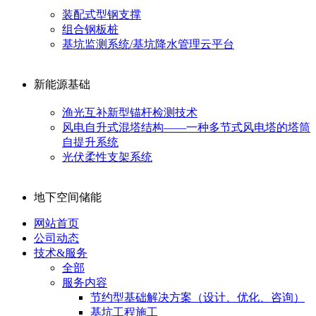
装配式型钢支撑
组合钢板桩
基坑监测系统/基坑降水管理云平台
新能源基础
渔光互补新型锚杆检测技术
风电自升式混塔结构——一种多节式风电塔的塔筒
自提升系统
光伏柔性支架系统
地下空间储能
网站首页
公司动态
技术&服务
全部
服务内容
节约型基础解决方案（设计、优化、咨询）
基坑工程施工