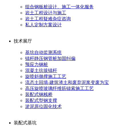
组合钢板桩设计、施工一体化服务
岩土工程设计与施工
岩土工程疑难杂症咨询
私人定制方案设计
技术展厅
基坑自动监测系统
锚杆静压钢管桩加固纠偏
预应力钢桩
混凝土抗拔锚杆
旋喷斜抛撑施工工艺
流态土回填-建筑渣土和废弃泥浆变废为宝
高压旋喷玻璃纤维筋锚索施工工艺
装配式钢栈桥
装配式型钢支撑
淤泥原位固化技术
装配式基坑