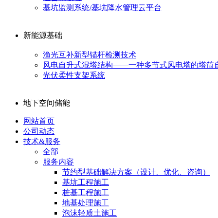
基坑监测系统/基坑降水管理云平台
新能源基础
渔光互补新型锚杆检测技术
风电自升式混塔结构——一种多节式风电塔的塔筒
光伏柔性支架系统
地下空间储能
网站首页
公司动态
技术&服务
全部
服务内容
节约型基础解决方案（设计、优化、咨询）
基坑工程施工
桩基工程施工
地基处理施工
泡沫轻质土施工