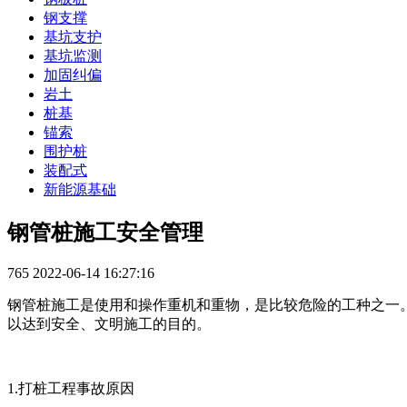
钢支撑
基坑支护
基坑监测
加固纠偏
岩土
桩基
锚索
围护桩
装配式
新能源基础
钢管桩施工安全管理
765
2022-06-14 16:27:16
钢管桩施工是使用和操作重机和重物，是比较危险的工种之一
以达到安全、文明施工的目的。
1.打桩工程事故原因