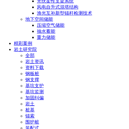
光伏柔性支架系统
风电自升式混塔结构
渔光互补新型锚杆检测技术
地下空间储能
压缩空气储能
抽水蓄能
重力储能
精彩案例
岩土研究院
全部
岩土资讯
资料下载
钢板桩
钢支撑
基坑支护
基坑监测
加固纠偏
岩土
桩基
锚索
围护桩
装配式