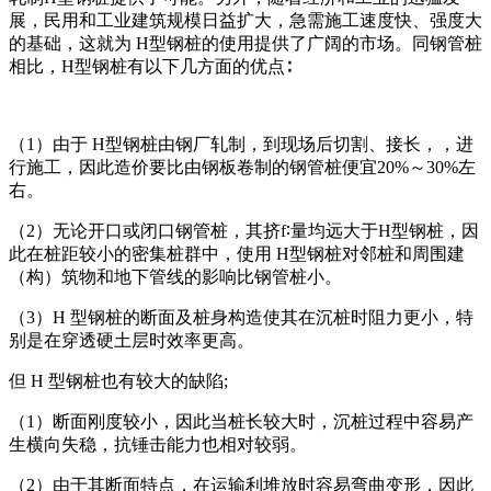
展，民用和工业建筑规模日益扩大，急需施工速度快、强度大
的基础，这就为 H型钢桩的使用提供了广阔的市场。同钢管桩
相比，H型钢桩有以下几方面的优点∶
（1）由于 H型钢桩由钢厂轧制，到现场后切割、接长，，进
行施工，因此造价要比由钢板卷制的钢管桩便宜20%～30%左
右。
（2）无论开口或闭口钢管桩，其挤f∶量均远大于H型钢桩，因
此在桩距较小的密集桩群中，使用 H型钢桩对邻桩和周围建
（构）筑物和地下管线的影响比钢管桩小。
（3）H 型钢桩的断面及桩身构造使其在沉桩时阻力更小，特
别是在穿透硬土层时效率更高。
但 H 型钢桩也有较大的缺陷;
（1）断面刚度较小，因此当桩长较大时，沉桩过程中容易产
生横向失稳，抗锤击能力也相对较弱。
（2）由于其断面特点，在运输利堆放时容易弯曲变形，因此