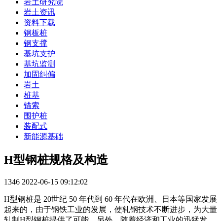
岩土研究院
岩土资讯
资料下载
钢板桩
钢支撑
基坑支护
基坑监测
加固纠偏
岩土
桩基
锚索
围护桩
装配式
新能源基础
​H型钢桩规格及构造
1346
2022-06-15 09:12:02
H型钢桩是 20世纪 50 年代到 60 年代在欧洲、日本等国家发展
起来的，由于钢铁工业的发展，使轧钢技术不断进步，为大量
轧制H型钢桩提供了可能。另外，随着经济和工业的迅猛发