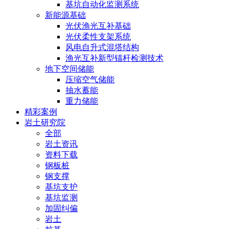
基坑自动化监测系统
新能源基础
光伏渔光互补基础
光伏柔性支架系统
风电自升式混塔结构
渔光互补新型锚杆检测技术
地下空间储能
压缩空气储能
抽水蓄能
重力储能
精彩案例
岩土研究院
全部
岩土资讯
资料下载
钢板桩
钢支撑
基坑支护
基坑监测
加固纠偏
岩土