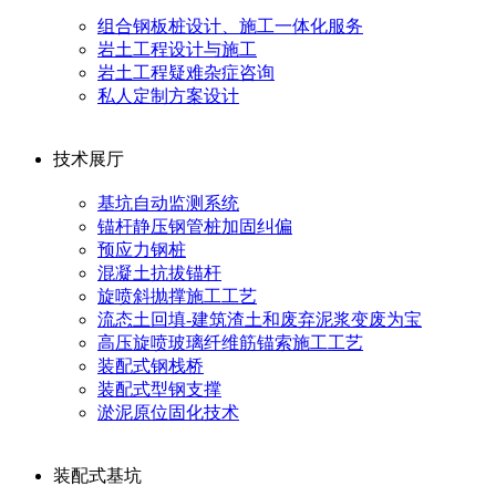
组合钢板桩设计、施工一体化服务
岩土工程设计与施工
岩土工程疑难杂症咨询
私人定制方案设计
技术展厅
基坑自动监测系统
锚杆静压钢管桩加固纠偏
预应力钢桩
混凝土抗拔锚杆
旋喷斜抛撑施工工艺
流态土回填-建筑渣土和废弃泥浆变废为宝
高压旋喷玻璃纤维筋锚索施工工艺
装配式钢栈桥
装配式型钢支撑
淤泥原位固化技术
装配式基坑