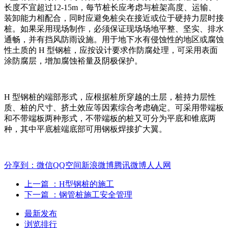
长度不宜超过12-15m，每节桩长应考虑与桩架高度、运输、
装卸能力相配合，同时应避免桩尖在接近或位于硬持力层时接
桩。如果采用现场制作，必须保证现场场地平整、坚实、排水
通畅，并有挡风防雨设施。用于地下水有侵蚀性的地区或腐蚀
性土质的 H 型钢桩，应按设计要求作防腐处理，可采用表面
涂防腐层，增加腐蚀裕量及阴极保护。
H 型钢桩的端部形式，应根据桩所穿越的土层，桩持力层性
质、桩的尺寸、挤土效应等因素综合考虑确定。可采用带端板
和不带端板两种形式，不带端板的桩又可分为平底和锥底两
种，其中平底桩端底部可用钢板焊接扩大翼。
分享到：
微信
QQ空间
新浪微博
腾讯微博
人人网
上一篇
：H型钢桩的施工
下一篇
：钢管桩施工安全管理
最新发布
浏览排行