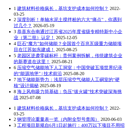
1
建筑材料价格疯长，基坑支护成本如何控制？
2022-
03-25
2
深度剖析！单轴水泥土搅拌桩的六大“痛点”，你遇到
过几个？
2026-05-19
3
恭喜东合南通过江苏省2025年度省级专精特新中小企
业（第二批）认定！
2025-12-05
4
巨石“魔方”如何储能？全国首个百兆瓦级重力储能项
目在江苏如东建成！
2025-08-25
5
老园区逆袭零碳标杆：贵州案例拆解，传统建筑企业
的新赛道在这里！
2025-08-21
6
压缩空气储能地下人工洞室：中国突破五项世界纪录
的“能源地堡” | 技术前沿
2025-08-20
7
地下储能新势力：浅层压缩空气储能人工硐室的“硬
核”设计揭秘
2025-08-19
8
海上风电吸力筒基础：负压“拔火罐”技术突破深海挑
战
2025-07-08
1
建筑材料价格疯长，基坑支护成本如何控制？
2022-
03-25
2
钢管理论重量表一览（内附全型号查阅）
2020-06-03
3
工程项目新规自6月1日起施行：400万以下项目不用招