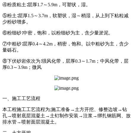
④粉质粘土∶层厚1.7～5.9m，可塑状，湿。
⑤粉土∶层厚1.5～3.7m，软塑状，湿～稍湿，从上到下粘粒减
少粉砂增多。
⑥粉细砂∶中密，饱和，以粉细砂为主，含少量淤泥。
⑦中粗砂∶层厚0.4～4.2m，稍密，饱和。以中粗砂为主，含少
量砾石。
⑧下伏砂岩依次为∶强风化带，层厚0.3～1.7m；中风化带，层
厚0.3～3.9m；微风
一、施工工艺流程
本工程施工工艺流程为;施工准备→土方开挖、修整边坡→钻
孔→喷射底层混凝土→土钉制作安装→注浆→绑扎钢筋网、放
排水管→喷射面层混凝土。
二、土方开挖