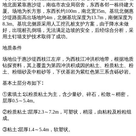
地北面紧靠惠沙堤，南临市农业局宿舍，东西各邻一栋待建大
厦。场地为长方形，东西长约100m，南北宽35m。基坑北侧惠
沙堤路面高出场地约4m，北侧基坑深度为13.7m，南侧深度为
8.3m。基坑北侧原采用人工挖孔桩支护方案，由于降水未做
好，出现桩孔倒塌，无法满足边坡的安全，后经综合分析，采
用土钉墙支护技术取得了成功。
地质条件
场地位于惠沙堤西枝江左岸，为西枝江冲洪积地带，根据地质
钻探资料，其上覆盖为第四冲洪积成因的粘土、粉质粘土、粉
土、粉细砂及中粗砂等，下伏基岩为紫红色第三系含砾砂岩。
基本土层分布如下∶
①素填土∶以粉质粘土为主，含少量砂、碎石，松散～稍密，
层厚0.5～5.4m。
②粉质粘土∶层厚2.3～7.2m，可塑状，稍湿，由粘粒及粉粒组
成。
③粘土∶层厚1.4～5.4m，软塑状。