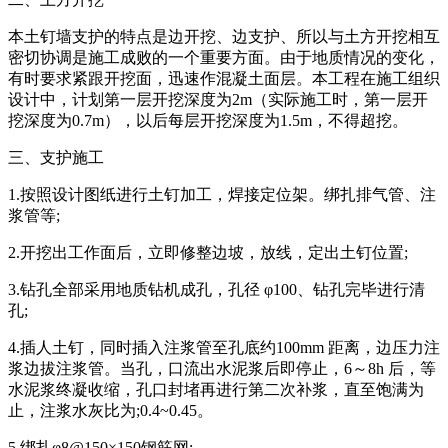
本土钉墙支护的特点是边开挖、边支护、所以与土方开挖相互
密切协调是施工成败的一个重要方面。由于地质情况的变化，
有时要求紧跟开挖面，迅速作混凝土面层。本工程在施工组织
设计中，计划第一层开挖深度为2m（实际施工时，第一层开
挖深度为0.7m），以后每层开挖深度为1.5m，不得超挖。
三、支护施工
1.按照设计图纸进行土钉加工，焊接定位架。绑扎排气管、注
浆管等;
2.开挖出工作面后，立即修整边坡，放线，定出土钉位置;
3.钻孔全部采用地质钻机成孔，孔径 φ100、钻孔完毕进行清
孔;
4.插人土钉，同时插入注浆管至孔底约100mm 距离，边压力注
浆边拔注浆管。当孔，口流出水泥浆后即停止，6～8h 后，等
水泥浆终凝收缩，孔口封堵再进行第二次补浆，直至饱满为
止，注浆水灰比为;0.4~0.45。
5.绑扎φ8@150×150钢筋网;