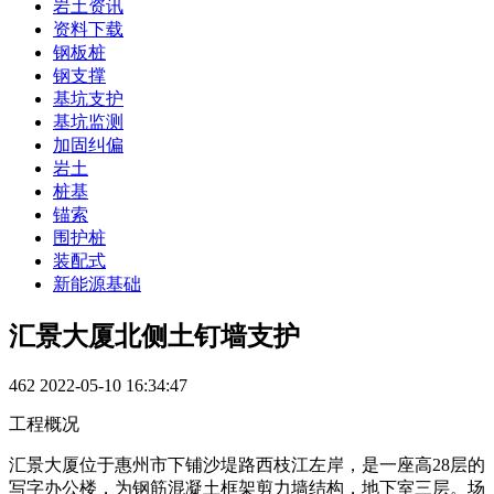
岩土资讯
资料下载
钢板桩
钢支撑
基坑支护
基坑监测
加固纠偏
岩土
桩基
锚索
围护桩
装配式
新能源基础
汇景大厦北侧土钉墙支护
462
2022-05-10 16:34:47
工程概况
汇景大厦位于惠州市下铺沙堤路西枝江左岸，是一座高28层的
写字办公楼，为钢筋混凝土框架剪力墙结构，地下室三层。场