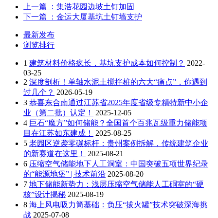
上一篇
：集浩花园边坡土钉加固
下一篇
：金运大厦基坑土钉墙支护
最新发布
浏览排行
1
建筑材料价格疯长，基坑支护成本如何控制？
2022-
03-25
2
深度剖析！单轴水泥土搅拌桩的六大“痛点”，你遇到
过几个？
2026-05-19
3
恭喜东合南通过江苏省2025年度省级专精特新中小企
业（第二批）认定！
2025-12-05
4
巨石“魔方”如何储能？全国首个百兆瓦级重力储能项
目在江苏如东建成！
2025-08-25
5
老园区逆袭零碳标杆：贵州案例拆解，传统建筑企业
的新赛道在这里！
2025-08-21
6
压缩空气储能地下人工洞室：中国突破五项世界纪录
的“能源地堡” | 技术前沿
2025-08-20
7
地下储能新势力：浅层压缩空气储能人工硐室的“硬
核”设计揭秘
2025-08-19
8
海上风电吸力筒基础：负压“拔火罐”技术突破深海挑
战
2025-07-08