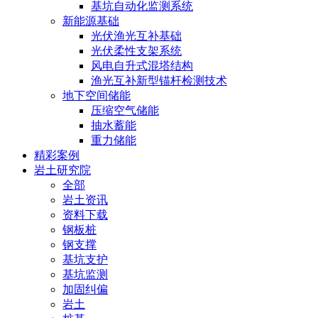
基坑自动化监测系统
新能源基础
光伏渔光互补基础
光伏柔性支架系统
风电自升式混塔结构
渔光互补新型锚杆检测技术
地下空间储能
压缩空气储能
抽水蓄能
重力储能
精彩案例
岩土研究院
全部
岩土资讯
资料下载
钢板桩
钢支撑
基坑支护
基坑监测
加固纠偏
岩土