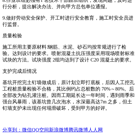
8.作业班组必须有1 名技术干部跟班组织，发现间题，及时进
行分析，提出解决办法、并向甲方总包单位通报。
9.做好劳动安全保护、开工时进行安全教育，施工时安全员进
行监督。
质量检验
施工所用主要原材料∶钢筋、水泥、砂石均按常规进行了检
验。达到设计的要求。喷射混凝土抗压强度采用现场喷射标准
试块的方法。试块强度 2组均达到了设计 C20 混凝土的要求。
支护完成后情况
基坑开挖完土钉墙做成后，原计划立即打底板，后因人工挖孔
工程桩质量检验不合格，其比例约占总桩数的 70%～80%。后
全部改为钻孔灌注桩。因而工期延长达一年时间，遇到雨季和
强台风暴雨，该基坑曾几次泡水，水深最高达7m 之多，但土
钉墙支护未出现任何塌滑破坏，受到甲方的好评。
分享到：
微信
QQ空间
新浪微博
腾讯微博
人人网