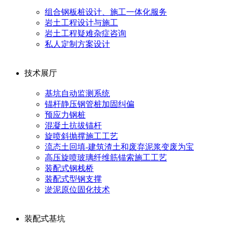
组合钢板桩设计、施工一体化服务
岩土工程设计与施工
岩土工程疑难杂症咨询
私人定制方案设计
技术展厅
基坑自动监测系统
锚杆静压钢管桩加固纠偏
预应力钢桩
混凝土抗拔锚杆
旋喷斜抛撑施工工艺
流态土回填-建筑渣土和废弃泥浆变废为宝
高压旋喷玻璃纤维筋锚索施工工艺
装配式钢栈桥
装配式型钢支撑
淤泥原位固化技术
装配式基坑