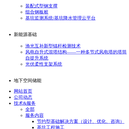
装配式型钢支撑
组合钢板桩
基坑监测系统/基坑降水管理云平台
新能源基础
渔光互补新型锚杆检测技术
风电自升式混塔结构——一种多节式风电塔的塔筒
自提升系统
光伏柔性支架系统
地下空间储能
网站首页
公司动态
技术&服务
全部
服务内容
节约型基础解决方案（设计、优化、咨询）
基坑工程施工