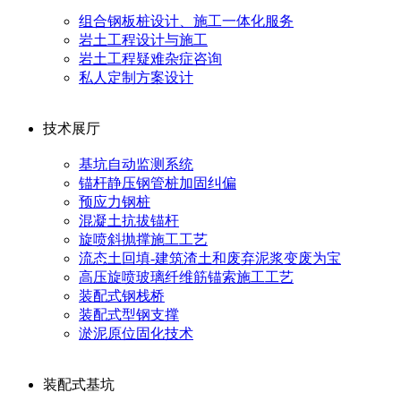
组合钢板桩设计、施工一体化服务
岩土工程设计与施工
岩土工程疑难杂症咨询
私人定制方案设计
技术展厅
基坑自动监测系统
锚杆静压钢管桩加固纠偏
预应力钢桩
混凝土抗拔锚杆
旋喷斜抛撑施工工艺
流态土回填-建筑渣土和废弃泥浆变废为宝
高压旋喷玻璃纤维筋锚索施工工艺
装配式钢栈桥
装配式型钢支撑
淤泥原位固化技术
装配式基坑