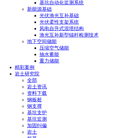
基坑自动化监测系统
新能源基础
光伏渔光互补基础
光伏柔性支架系统
风电自升式混塔结构
渔光互补新型锚杆检测技术
地下空间储能
压缩空气储能
抽水蓄能
重力储能
精彩案例
岩土研究院
全部
岩土资讯
资料下载
钢板桩
钢支撑
基坑支护
基坑监测
加固纠偏
岩土