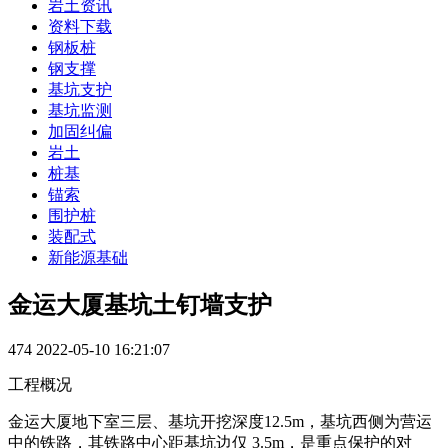
岩土资讯
资料下载
钢板桩
钢支撑
基坑支护
基坑监测
加固纠偏
岩土
桩基
锚索
围护桩
装配式
新能源基础
金运大厦基坑土钉墙支护
474
2022-05-10 16:21:07
工程概况
金运大厦地下室三层、基坑开挖深度12.5m，基坑西侧为营运
中的铁路，其铁路中心距基坑边仅 3.5m，是重点保护的对