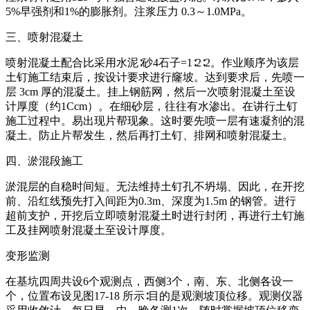
5%早强剂和1%的膨胀剂。注浆压力 0.3～1.0MPa。
三、喷射混凝土
喷射混凝土配合比采用水泥∶砂4石子=1∶2∶2。作业顺序为该层
土钉施工结束后，按设计要求进行窿坡。达到要求后，先喷一
层 3cm 厚的混凝土。挂上钢筋网，然后一次喷射混凝土至设
计厚度（约1Ccm）。在细砂层，往往有水渗出。在讲行土钉
施工过程中。易出现片帮现象。这时要先喷一层有速凝剂的混
凝土。防止片帮发生，然后再打土钉、排网和喷射混凝土。
四、淤混段施工
淤混层的自稳时间短。无法维持土钉孔不坍塌、因此，在开挖
前、沿红线预先打入间距为0.3m、深度为1.5m 的钢管。进行
超前支护，开挖后立即喷射混凝土时进行封闭，再进行土钉施
工及挂网喷射混凝土至设计厚度。
变形监测
在基坑四周共设6个观测点，西侧3个，南、东、北侧各设一
个，位置布设见图17-18 所示∶目的是观测坡顶位移。观测仪器