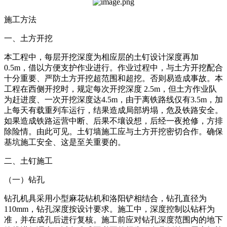
施工方法
一、土方开挖
本工程中，每层开挖深度为相应层的土钉设计深度再加
0.5m，借以方便支护作业进行。作业过程中，与土方开挖配合
十分重要、严防土方开挖超范围和超挖。否则易造成事故。本
工程在西侧开挖时，规定每次开挖深度 2.5m，但土方作业队
为赶进度、一次开挖深度达4.5m，由于离铁路线仅有3.5m，加
上每天有载重列车运行，结果造成局部坍塌，危及铁路安全。
如果造成铁路运营中断、后果不壤设想，后经一夜抢修，方排
除险情。由此可见。土钉墙施工应与土方开挖密切合作。确保
基坑施工安全、这是至关重要的。
二、土钉施工
（一）钻孔
钻孔机具采用小型麻花钻机和洛阳铲相结合，钻孔直径为
110mm，钻孔深度按设计要求。施工中，深度控制以钻杆为
准，并在成孔后进行复核。施工前应对钻孔深度范围内的地下