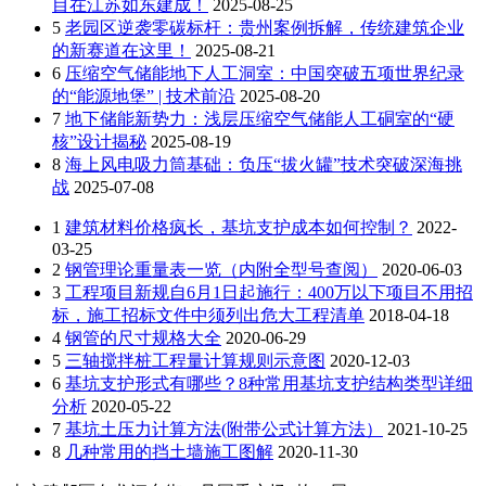
目在江苏如东建成！
2025-08-25
5
老园区逆袭零碳标杆：贵州案例拆解，传统建筑企业
的新赛道在这里！
2025-08-21
6
压缩空气储能地下人工洞室：中国突破五项世界纪录
的“能源地堡” | 技术前沿
2025-08-20
7
地下储能新势力：浅层压缩空气储能人工硐室的“硬
核”设计揭秘
2025-08-19
8
海上风电吸力筒基础：负压“拔火罐”技术突破深海挑
战
2025-07-08
1
建筑材料价格疯长，基坑支护成本如何控制？
2022-
03-25
2
钢管理论重量表一览（内附全型号查阅）
2020-06-03
3
工程项目新规自6月1日起施行：400万以下项目不用招
标，施工招标文件中须列出危大工程清单
2018-04-18
4
钢管的尺寸规格大全
2020-06-29
5
三轴搅拌桩工程量计算规则示意图
2020-12-03
6
基坑支护形式有哪些？8种常用基坑支护结构类型详细
分析
2020-05-22
7
基坑土压力计算方法(附带公式计算方法）
2021-10-25
8
几种常用的挡土墙施工图解
2020-11-30