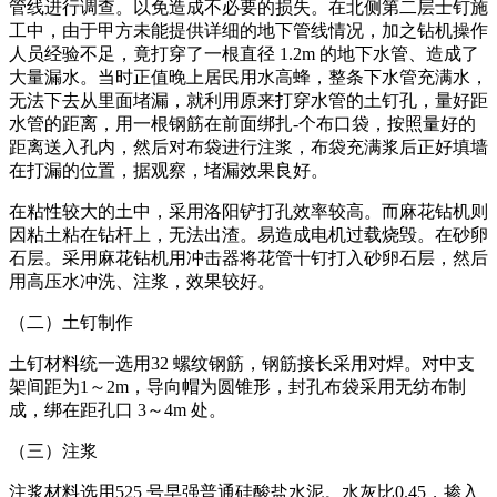
管线进行调查。以免造成不必要的损失。在北侧第二层士钉施
工中，由于甲方未能提供详细的地下管线情况，加之钻机操作
人员经验不足，竟打穿了一根直径 1.2m 的地下水管、造成了
大量漏水。当时正值晚上居民用水高蜂，整条下水管充满水，
无法下去从里面堵漏，就利用原来打穿水管的土钉孔，量好距
水管的距离，用一根钢筋在前面绑扎-个布口袋，按照量好的
距离送入孔内，然后对布袋进行注浆，布袋充满浆后正好填墙
在打漏的位置，据观察，堵漏效果良好。
在粘性较大的土中，采用洛阳铲打孔效率较高。而麻花钻机则
因粘土粘在钻杆上，无法出渣。易造成电机过载烧毁。在砂卵
石层。采用麻花钻机用冲击器将花管十钉打入砂卵石层，然后
用高压水冲洗、注浆，效果较好。
（二）土钉制作
土钉材料统一选用32 螺纹钢筋，钢筋接长采用对焊。对中支
架间距为1～2m，导向帽为圆锥形，封孔布袋采用无纺布制
成，绑在距孔口 3～4m 处。
（三）注浆
注浆材料选用525 号早强普通硅酸盐水泥。水灰比0.45，掺入