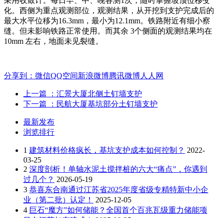
采用收敛计。每日早、中、晚各测1次，随时掌握坡顶位移变
化。西侧为重点观测部位，观测结果，从开挖到支护完成后的
最大水平位移为16.3mm，最小为12.1mm。铁路附近有细小察
缝。但未影响铁路正常使用。而其余 3个侧面的观测结果均在
10mm 左右，地面未见裂缝。
分享到：
微信
QQ空间
新浪微博
腾讯微博
人人网
上一篇
：汇景大厦北侧土钉墙支护
下一篇
：民航大厦基坑部分土钉墙支护
最新发布
浏览排行
1
建筑材料价格疯长，基坑支护成本如何控制？
2022-
03-25
2
深度剖析！单轴水泥土搅拌桩的六大“痛点”，你遇到
过几个？
2026-05-19
3
恭喜东合南通过江苏省2025年度省级专精特新中小企
业（第二批）认定！
2025-12-05
4
巨石“魔方”如何储能？全国首个百兆瓦级重力储能项