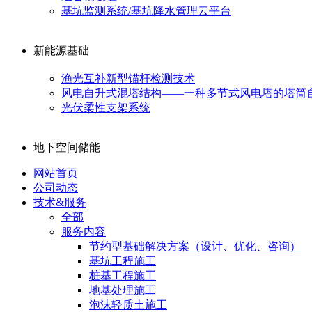
基坑监测系统/基坑降水管理云平台
新能源基础
渔光互补新型锚杆检测技术
风电自升式混塔结构——一种多节式风电塔的塔筒
光伏柔性支架系统
地下空间储能
网站首页
公司动态
技术&服务
全部
服务内容
节约型基础解决方案（设计、优化、咨询）
基坑工程施工
桩基工程施工
地基处理施工
泡沫轻质土施工