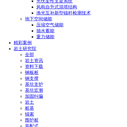
光伏柔性支架系统
风电自升式混塔结构
渔光互补新型锚杆检测技术
地下空间储能
压缩空气储能
抽水蓄能
重力储能
精彩案例
岩土研究院
全部
岩土资讯
资料下载
钢板桩
钢支撑
基坑支护
基坑监测
加固纠偏
岩土
桩基
锚索
围护桩
装配式