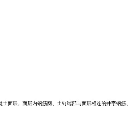
混凝土面层、面层内钢筋网、土钉端部与面层相连的井字钢筋、