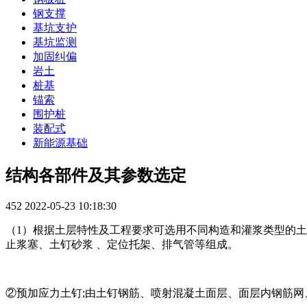
钢支撑
基坑支护
基坑监测
加固纠偏
岩土
桩基
锚索
围护桩
装配式
新能源基础
结构各部件及其参数选定
452
2022-05-23 10:18:30
（1）根据土层特性及工程要求可选用不同构造和灌浆类型的土
止浆塞、土钉砂浆 、定位托架、排气管等组成。
②预加应力土钉;由土钉钢筋、喷射混凝土面层、面层内钢筋