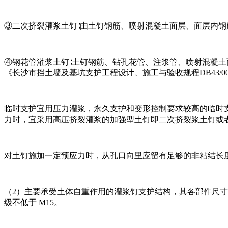
③二次挤裂灌浆土钉∶由土钉钢筋、喷射混凝土面层、面层内钢
④钢花管灌浆土钉∶土钉钢筋、钻孔花管、注浆管、喷射混凝
《长沙市挡土墙及基坑支护工程设计、施工与验收规程DB43/009-
临时支护宜用压力灌浆，永久支护和变形控制要求较高的临时
力时，宜采用高压挤裂灌浆的加强型土钉即二次挤裂浆土钉或
对土钉施加一定预应力时，从孔口向里应留有足够的非粘结长
（2）主要承受土体自重作用的灌浆钉支护结构，其各部件尺寸可参
级不低于 M15。