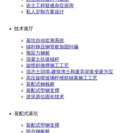
岩土工程疑难杂症咨询
私人定制方案设计
技术展厅
基坑自动监测系统
锚杆静压钢管桩加固纠偏
预应力钢桩
混凝土抗拔锚杆
旋喷斜抛撑施工工艺
流态土回填-建筑渣土和废弃泥浆变废为宝
高压旋喷玻璃纤维筋锚索施工工艺
装配式钢栈桥
装配式型钢支撑
淤泥原位固化技术
装配式基坑
装配式型钢支撑
组合钢板桩