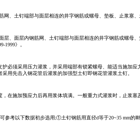
筋网、土钉端部与面层相连的井字钢筋或螺母、垫板、止浆塞、
土面层、面层内钢筋网、土钉端部与面层相连的井字钢筋或螺母
1999》。
支护必须采用压力灌浆，并采用端部有锁紧螺母、能适当施加应
者采用先击入钢花管后灌浆的加强型土钉即钢花管灌浆土钉。
度，在施加预应力后再用浆体填满。一般重力式灌浆时，止浆塞
考以下数据初步选用;①土钉钢筋用直径d等于20~35 mm的Ⅲ级