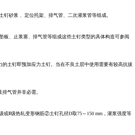
土钉砂浆 、定位托架、排气管、二次灌浆管等组成。
、垫板、止浆塞、排气管等组成这些土钉类型的具体构造可参阅
力的土钉即预加应力土钉。当在不良土层中使用需要有较高抗拔
及排气管并非必需。
或Ⅱ级热轧变形钢筋②土钉孔径D取75～150 mm，灌浆强度等