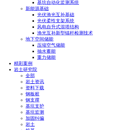
基坑自动化监测系统
新能源基础
光伏渔光互补基础
光伏柔性支架系统
风电自升式混塔结构
渔光互补新型锚杆检测技术
地下空间储能
压缩空气储能
抽水蓄能
重力储能
精彩案例
岩土研究院
全部
岩土资讯
资料下载
钢板桩
钢支撑
基坑支护
基坑监测
加固纠偏
岩土