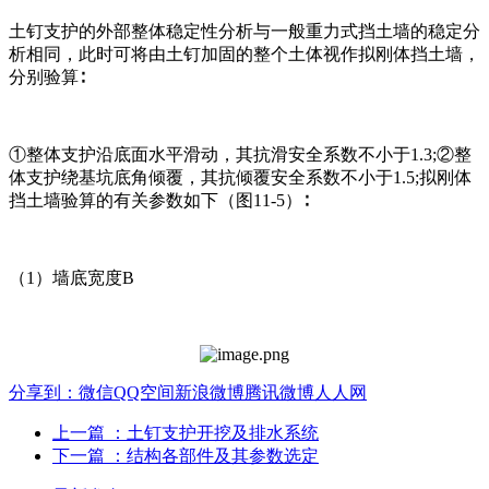
土钉支护的外部整体稳定性分析与一般重力式挡土墙的稳定分
析相同，此时可将由土钉加固的整个土体视作拟刚体挡土墙，
分别验算∶
①整体支护沿底面水平滑动，其抗滑安全系数不小于1.3;②整
体支护绕基坑底角倾覆，其抗倾覆安全系数不小于1.5;拟刚体
挡土墙验算的有关参数如下（图11-5）∶
（1）墙底宽度B
分享到：
微信
QQ空间
新浪微博
腾讯微博
人人网
上一篇
：土钉支护开挖及排水系统
下一篇
：结构各部件及其参数选定