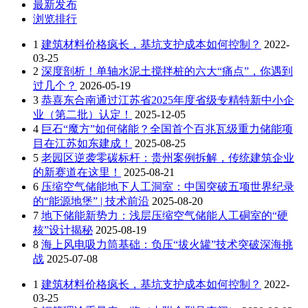
最新发布
浏览排行
1
建筑材料价格疯长，基坑支护成本如何控制？
2022-
03-25
2
深度剖析！单轴水泥土搅拌桩的六大“痛点”，你遇到
过几个？
2026-05-19
3
恭喜东合南通过江苏省2025年度省级专精特新中小企
业（第二批）认定！
2025-12-05
4
巨石“魔方”如何储能？全国首个百兆瓦级重力储能项
目在江苏如东建成！
2025-08-25
5
老园区逆袭零碳标杆：贵州案例拆解，传统建筑企业
的新赛道在这里！
2025-08-21
6
压缩空气储能地下人工洞室：中国突破五项世界纪录
的“能源地堡” | 技术前沿
2025-08-20
7
地下储能新势力：浅层压缩空气储能人工硐室的“硬
核”设计揭秘
2025-08-19
8
海上风电吸力筒基础：负压“拔火罐”技术突破深海挑
战
2025-07-08
1
建筑材料价格疯长，基坑支护成本如何控制？
2022-
03-25