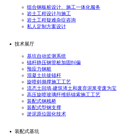
组合钢板桩设计、施工一体化服务
岩土工程设计与施工
岩土工程疑难杂症咨询
私人定制方案设计
技术展厅
基坑自动监测系统
锚杆静压钢管桩加固纠偏
预应力钢桩
混凝土抗拔锚杆
旋喷斜抛撑施工工艺
流态土回填-建筑渣土和废弃泥浆变废为宝
高压旋喷玻璃纤维筋锚索施工工艺
装配式钢栈桥
装配式型钢支撑
淤泥原位固化技术
装配式基坑