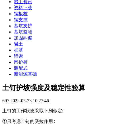
岩土资讯
资料下载
钢板桩
钢支撑
基坑支护
基坑监测
加固纠偏
岩土
桩基
锚索
围护桩
装配式
新能源基础
土钉护坡强度及稳定性验算
697
2022-05-23 10:27:46
土钉的工作状态采取下列假定;
①只考虑土钉的受拉作用∶