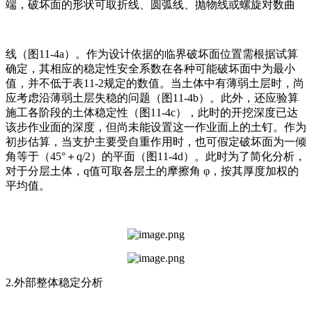
端，破坏面的形状可取折线、圆弧线、抛物线或螺旋对数曲
线（图11-4a）。作为设计依据的临界破坏面位置需根据试算
确定，其相应的稳定性安全系数在各种可能破坏面中为最小
值，并不低于表11-2规定的数值。当土体中有薄弱土层时，尚
应考虑沿薄弱土层失稳的问题（图11-4b）。此外，还应验算
施工各阶段的土体稳定性（图11-4c），此时的开挖深度已达
该步作业面的深度，但尚未能设置这一作业面上的土钉。作为
初步估算，当支护主要受自重作用时，也可假定破坏面为一倾
角等于（45°＋q/2）的平面（图11-4d）。此时为了简化分析，
对于分层土体，q值可取各层土的摩擦角 φ，按其厚度加权的
平均值。
2.外部整体稳定分析