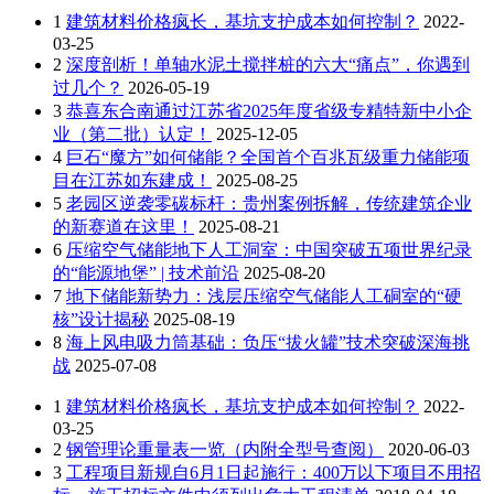
1
建筑材料价格疯长，基坑支护成本如何控制？
2022-
03-25
2
深度剖析！单轴水泥土搅拌桩的六大“痛点”，你遇到
过几个？
2026-05-19
3
恭喜东合南通过江苏省2025年度省级专精特新中小企
业（第二批）认定！
2025-12-05
4
巨石“魔方”如何储能？全国首个百兆瓦级重力储能项
目在江苏如东建成！
2025-08-25
5
老园区逆袭零碳标杆：贵州案例拆解，传统建筑企业
的新赛道在这里！
2025-08-21
6
压缩空气储能地下人工洞室：中国突破五项世界纪录
的“能源地堡” | 技术前沿
2025-08-20
7
地下储能新势力：浅层压缩空气储能人工硐室的“硬
核”设计揭秘
2025-08-19
8
海上风电吸力筒基础：负压“拔火罐”技术突破深海挑
战
2025-07-08
1
建筑材料价格疯长，基坑支护成本如何控制？
2022-
03-25
2
钢管理论重量表一览（内附全型号查阅）
2020-06-03
3
工程项目新规自6月1日起施行：400万以下项目不用招