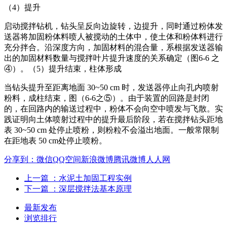
（4）提升
启动搅拌钻机，钻头呈反向边旋转，边提升，同时通过粉体发
送器将加固粉体料喷人被搅动的土体中，使土体和粉体料进行
充分拌合。沿深度方向，加固材料的混合量，系根据发送器输
出的加固材料数量与搅拌叶片提升速度的关系确定（图6-6 之
④）。（5）提升结束，柱体形成
当钻头提升至距离地面 30~50 cm 时，发送器停止向孔内喷射
粉料，成柱结束，图（6-6之⑤）。由于装置的回路是封闭
的，在回路内的输送过程中，粉体不会向空中喷发与飞散。实
践证明向土体喷射过程中的提升最后阶段，若在搅拌钻头距地
表 30~50 cm 处停止喷粉，则粉粒不会溢出地面。一般常限制
在距地表 50 cm处停止喷粉。
分享到：
微信
QQ空间
新浪微博
腾讯微博
人人网
上一篇
：水泥土加固工程实例
下一篇
：深层搅拌法基本原理
最新发布
浏览排行