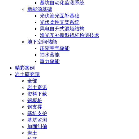
基坑自动化监测系统
新能源基础
光伏渔光互补基础
光伏柔性支架系统
风电自升式混塔结构
渔光互补新型锚杆检测技术
地下空间储能
压缩空气储能
抽水蓄能
重力储能
精彩案例
岩土研究院
全部
岩土资讯
资料下载
钢板桩
钢支撑
基坑支护
基坑监测
加固纠偏
岩土