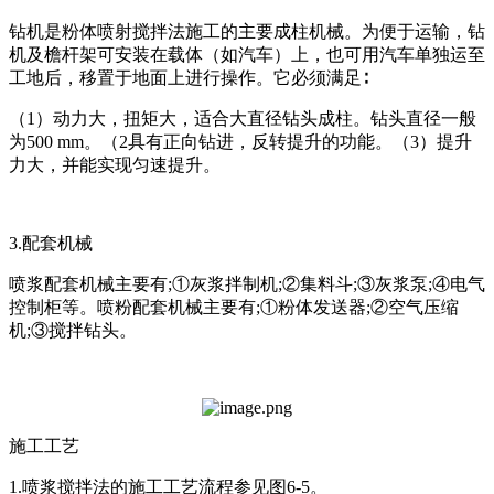
钻机是粉体喷射搅拌法施工的主要成柱机械。为便于运输，钻
机及檐杆架可安装在载体（如汽车）上，也可用汽车单独运至
工地后，移置于地面上进行操作。它必须满足∶
（1）动力大，扭矩大，适合大直径钻头成柱。钻头直径一般
为500 mm。（2具有正向钻进，反转提升的功能。（3）提升
力大，并能实现匀速提升。
3.配套机械
喷浆配套机械主要有;①灰浆拌制机;②集料斗;③灰浆泵;④电气
控制柜等。喷粉配套机械主要有;①粉体发送器;②空气压缩
机;③搅拌钻头。
施工工艺
1.喷浆搅拌法的施工工艺流程参见图6-5。