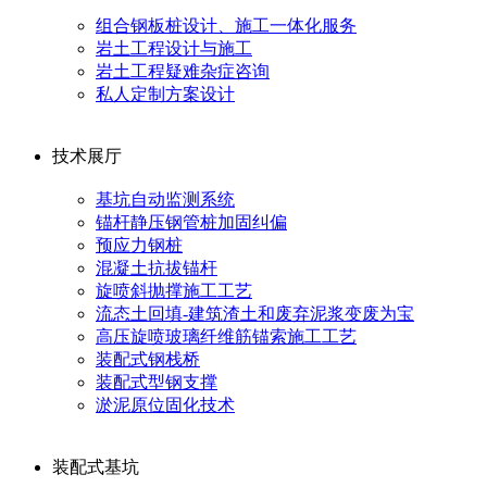
组合钢板桩设计、施工一体化服务
岩土工程设计与施工
岩土工程疑难杂症咨询
私人定制方案设计
技术展厅
基坑自动监测系统
锚杆静压钢管桩加固纠偏
预应力钢桩
混凝土抗拔锚杆
旋喷斜抛撑施工工艺
流态土回填-建筑渣土和废弃泥浆变废为宝
高压旋喷玻璃纤维筋锚索施工工艺
装配式钢栈桥
装配式型钢支撑
淤泥原位固化技术
装配式基坑