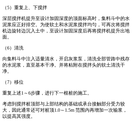
（5）重复上、下搅拌
深层搅拌机提升至设计加固深度的顶面标高时，集料斗中的水
泥浆应正好排空。为使软土和水泥浆搅拌均匀，可再次将搅拌
机边旋转边沉入土中，至设计加固深度后再将搅拌机提升出地
面。
（6）清洗
向集料斗中注入适量清水，开启灰浆泵，清洗全部管路中残存
的水泥浆，直至基本干净。并将粘附在搅拌头的软土清洗干
净。
（7）移位
重复上述1～6步骤，进行下一根桩的施工。
考虑到搅拌桩顶部与上部结构的基础或承台接触部分受力较
大，因此通常还可对桩顶1.0～1.5m 范围内再增加一次输浆，
以提高其强度。