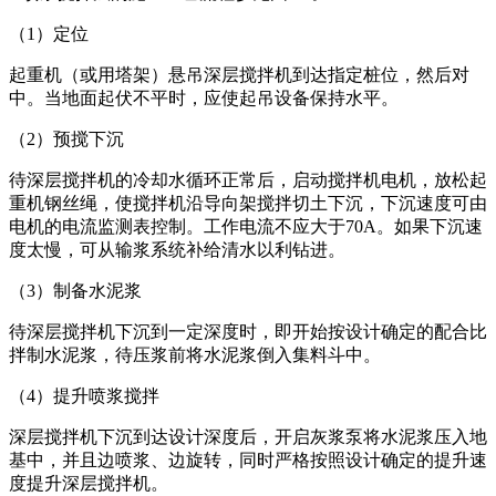
（1）定位
起重机（或用塔架）悬吊深层搅拌机到达指定桩位，然后对
中。当地面起伏不平时，应使起吊设备保持水平。
（2）预搅下沉
待深层搅拌机的冷却水循环正常后，启动搅拌机电机，放松起
重机钢丝绳，使搅拌机沿导向架搅拌切土下沉，下沉速度可由
电机的电流监测表控制。工作电流不应大于70A。如果下沉速
度太慢，可从输浆系统补给清水以利钻进。
（3）制备水泥浆
待深层搅拌机下沉到一定深度时，即开始按设计确定的配合比
拌制水泥浆，待压浆前将水泥浆倒入集料斗中。
（4）提升喷浆搅拌
深层搅拌机下沉到达设计深度后，开启灰浆泵将水泥浆压入地
基中，并且边喷浆、边旋转，同时严格按照设计确定的提升速
度提升深层搅拌机。