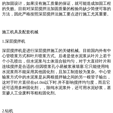
的加固设计，如果没有施工质量的保证，就可能造成加固工程
的失败。目前对深层搅拌法加固质量的检验尚缺少简便可靠的
方法，因此严格按照深层搅拌法施工要点进行施工尤其重要。
施工机具及配套机械
1.深层搅拌机
深层搅拌机是进行深层搅拌施工的关键机械。目前国内外有中
心管喷浆方式和叶片喷浆方式。后者是使水泥浆从叶片上若干
个小孔喷出，但水泥浆与土体混合较均匀，对于大直径叶片和
连续搅拌是合适的.但因喷浆孔小易被浆液墙塞.它只能使用纯
水泥浆而不能采用其他固化剂，且加工制造较为复杂。中心管
输浆方式中的水泥浆是从两根揽拌轴之间的另一根管子输出，
这对于叶片直径在φ1.0m以下时.并不影响搅拌均匀度，而且它
还可适用多种固化剂，，除纯水泥浆外，还可用水泥砂浆，甚
至掺人工业废料等粗粒固化剂。
2.钻机