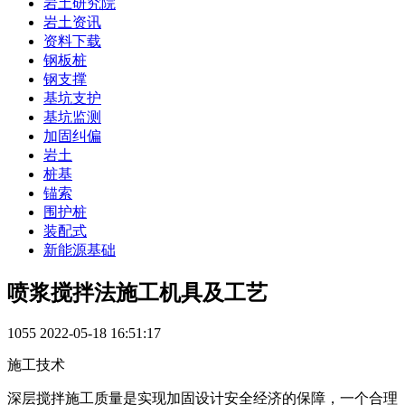
岩土研究院
岩土资讯
资料下载
钢板桩
钢支撑
基坑支护
基坑监测
加固纠偏
岩土
桩基
锚索
围护桩
装配式
新能源基础
喷浆搅拌法施工机具及工艺
1055
2022-05-18 16:51:17
施工技术
深层搅拌施工质量是实现加固设计安全经济的保障，一个合理