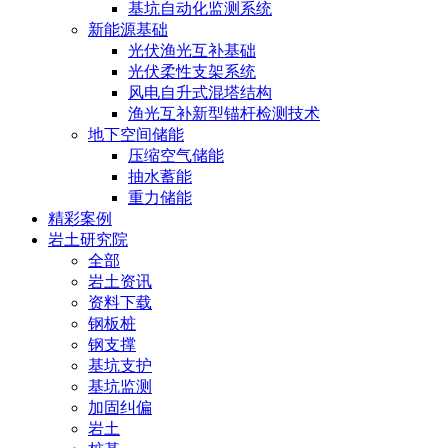
基坑自动化监测系统
新能源基础
光伏渔光互补基础
光伏柔性支架系统
风电自升式混塔结构
渔光互补新型锚杆检测技术
地下空间储能
压缩空气储能
抽水蓄能
重力储能
精彩案例
岩土研究院
全部
岩土资讯
资料下载
钢板桩
钢支撑
基坑支护
基坑监测
加固纠偏
岩土