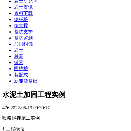
岩土研究院
岩土资讯
资料下载
钢板桩
钢支撑
基坑支护
基坑监测
加固纠偏
岩土
桩基
锚索
围护桩
装配式
新能源基础
水泥土加固工程实例
476
2022-05-19 09:30:17
喷浆搅拌施工实例
1.工程概括