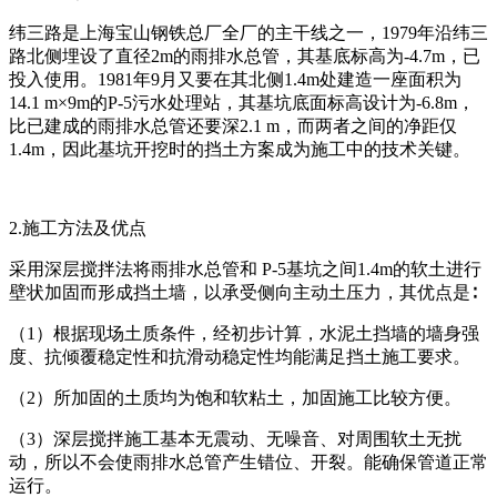
纬三路是上海宝山钢铁总厂全厂的主干线之一，1979年沿纬三
路北侧埋设了直径2m的雨排水总管，其基底标高为-4.7m，已
投入使用。1981年9月又要在其北侧1.4m处建造一座面积为
14.1 m×9m的P-5污水处理站，其基坑底面标高设计为-6.8m，
比已建成的雨排水总管还要深2.1 m，而两者之间的净距仅
1.4m，因此基坑开挖时的挡土方案成为施工中的技术关键。
2.施工方法及优点
采用深层搅拌法将雨排水总管和 P-5基坑之间1.4m的软土进行
壁状加固而形成挡土墙，以承受侧向主动土压力，其优点是∶
（1）根据现场土质条件，经初步计算，水泥土挡墙的墙身强
度、抗倾覆稳定性和抗滑动稳定性均能满足挡土施工要求。
（2）所加固的土质均为饱和软粘土，加固施工比较方便。
（3）深层搅拌施工基本无震动、无噪音、对周围软土无扰
动，所以不会使雨排水总管产生错位、开裂。能确保管道正常
运行。