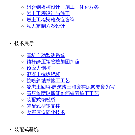
组合钢板桩设计、施工一体化服务
岩土工程设计与施工
岩土工程疑难杂症咨询
私人定制方案设计
技术展厅
基坑自动监测系统
锚杆静压钢管桩加固纠偏
预应力钢桩
混凝土抗拔锚杆
旋喷斜抛撑施工工艺
流态土回填-建筑渣土和废弃泥浆变废为宝
高压旋喷玻璃纤维筋锚索施工工艺
装配式钢栈桥
装配式型钢支撑
淤泥原位固化技术
装配式基坑