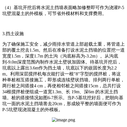
（4）基坑开挖后将水泥土挡墙表面略加修整即可作为浇灌P-5
坑壁混凝土的外模板，可节省外模材料和支撑费用。
3.挡土设施
为了确保施工安全，减少雨排水管道上部超载土重，将管道上
部的覆土挖去1.5m。然后在准备打设水泥土挡墙的位置挖一道
宽度1.5m，深度1.7m 的土沟（沟底标高为-3.2m）。从沟底
到-9.0m深度范围内制作水泥土壁状加固体。待基坑开挖后，
坑底以上露出3.6m作为挡土墙，坑底以下的嵌固长度为2.2
m。利用深层搅拌机每次能打设一根"8"字型的搅拌桩，将这
种单桩相互搭接施工，即形成连续壁状挡墙。排列两行单桩，
两行桩之间搭接4 cm，再使相邻桩之间搭接15cm，总共打设
34根搅拌桩便组成一道宽1.3m、长 19m、深6m 的水泥土挡
墙。桩的搭接情况如图6-7所示。当P-5基坑挖好后，把朝向基
坑一面的水泥土挡墙凿去20cm，形成较平整的墙面便可作为
P-5坑壁现浇混凝土的外模板。