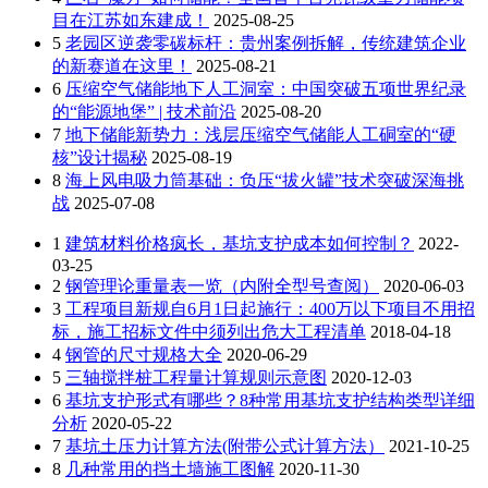
目在江苏如东建成！
2025-08-25
5
老园区逆袭零碳标杆：贵州案例拆解，传统建筑企业
的新赛道在这里！
2025-08-21
6
压缩空气储能地下人工洞室：中国突破五项世界纪录
的“能源地堡” | 技术前沿
2025-08-20
7
地下储能新势力：浅层压缩空气储能人工硐室的“硬
核”设计揭秘
2025-08-19
8
海上风电吸力筒基础：负压“拔火罐”技术突破深海挑
战
2025-07-08
1
建筑材料价格疯长，基坑支护成本如何控制？
2022-
03-25
2
钢管理论重量表一览（内附全型号查阅）
2020-06-03
3
工程项目新规自6月1日起施行：400万以下项目不用招
标，施工招标文件中须列出危大工程清单
2018-04-18
4
钢管的尺寸规格大全
2020-06-29
5
三轴搅拌桩工程量计算规则示意图
2020-12-03
6
基坑支护形式有哪些？8种常用基坑支护结构类型详细
分析
2020-05-22
7
基坑土压力计算方法(附带公式计算方法）
2021-10-25
8
几种常用的挡土墙施工图解
2020-11-30