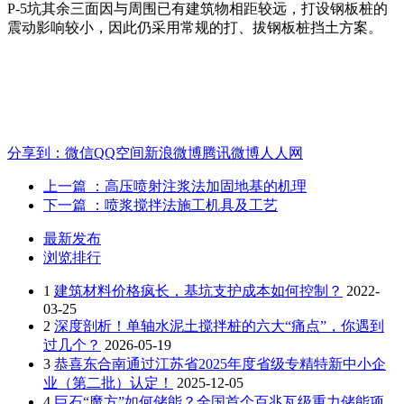
P-5坑其余三面因与周围已有建筑物相距较远，打设钢板桩的
震动影响较小，因此仍采用常规的打、拔钢板桩挡土方案。
分享到：
微信
QQ空间
新浪微博
腾讯微博
人人网
上一篇
：高压喷射注浆法加固地基的机理
下一篇
：喷浆搅拌法施工机具及工艺
最新发布
浏览排行
1
建筑材料价格疯长，基坑支护成本如何控制？
2022-
03-25
2
深度剖析！单轴水泥土搅拌桩的六大“痛点”，你遇到
过几个？
2026-05-19
3
恭喜东合南通过江苏省2025年度省级专精特新中小企
业（第二批）认定！
2025-12-05
4
巨石“魔方”如何储能？全国首个百兆瓦级重力储能项