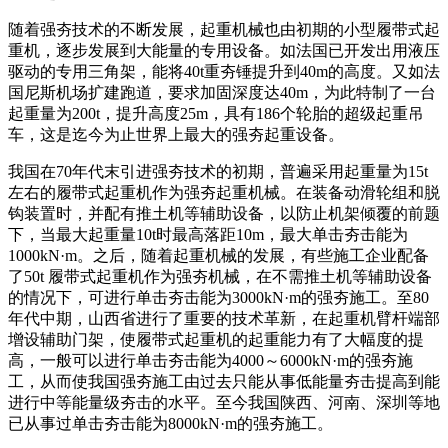
随着强夯技术的不断发展，起重机械也由初期的小型履带式起
重机，逐步发展到大能量的专用设备。如法国已开发出用液压
驱动的专用三角架，能将40t重夯锤提升到40m的高度。又如法
国尼斯机场扩建跑道，要求加固深度达40m，为此特制了一台
起重量为200t，提升高度25m，具有186个轮胎的超级起重吊
车，这是迄今为止世界上最大的强夯起重设备。
我国在70年代末引进强夯技术的初期，普遍采用起重量为15t
左右的履带式起重机作为强夯起重机械。在装备动滑轮组和脱
钩装置时，并配有推土机等辅助设备，以防止机架倾覆的前题
下，当最大起重量10t时最高落距10m，最大单击夯击能为
1000kN·m。之后，随着起重机械的发展，有些施工企业配备
了50t 履带式起重机作为强夯机械，在不需推土机等辅助设备
的情况下，可进行单击夯击能为3000kN·m的强夯施工。至80
年代中期，山西省进行了重要的技术革新，在起重机臂杆端部
增设辅助门架，使履带式起重机的起重能力有了大幅度的提
高，一般可以进行单击夯击能为4000～6000kN·m的强夯施
工，从而使我国强夯施工由过去只能从事低能量夯击提高到能
进行中等能量级夯击的水平。至今我国陕西、河南、深圳等地
已从事过单击夯击能为8000kN·m的强夯施工。