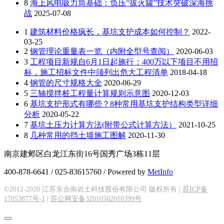
8
海上风电吸力筒基础：负压“拔火罐”技术突破深海挑
战
2025-07-08
1
建筑材料价格疯长，基坑支护成本如何控制？
2022-
03-25
2
钢管理论重量表一览（内附全型号查阅）
2020-06-03
3
工程项目新规自6月1日起施行：400万以下项目不用招
标，施工招标文件中须列出危大工程清单
2018-04-18
4
钢管的尺寸规格大全
2020-06-29
5
三轴搅拌桩工程量计算规则示意图
2020-12-03
6
基坑支护形式有哪些？8种常用基坑支护结构类型详细
分析
2020-05-22
7
基坑土压力计算方法(附带公式计算方法）
2021-10-25
8
几种常用的挡土墙施工图解
2020-11-30
南京建邺区白龙江东街16号国秀广场3栋11层
400-878-6641 / 025-83615760 / Powered by
MetInfo
©2012-2020 江苏东合南岩土科技股份有限公司 版权所有 |
苏ICP备
17053877号-1
|
苏公网安备32010502010399号