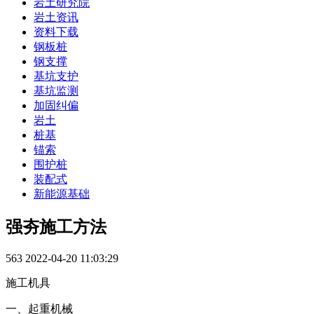
岩土研究院
岩土资讯
资料下载
钢板桩
钢支撑
基坑支护
基坑监测
加固纠偏
岩土
桩基
锚索
围护桩
装配式
新能源基础
强夯施工方法
563
2022-04-20 11:03:29
施工机具
一、起重机械