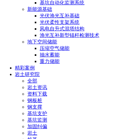
基坑自动化监测系统
新能源基础
光伏渔光互补基础
光伏柔性支架系统
风电自升式混塔结构
渔光互补新型锚杆检测技术
地下空间储能
压缩空气储能
抽水蓄能
重力储能
精彩案例
岩土研究院
全部
岩土资讯
资料下载
钢板桩
钢支撑
基坑支护
基坑监测
加固纠偏
岩土