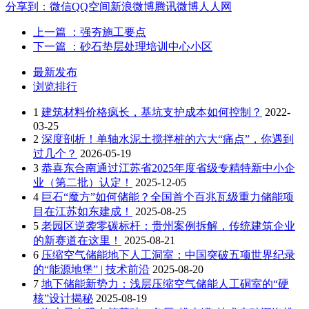
分享到：
微信
QQ空间
新浪微博
腾讯微博
人人网
上一篇
：强夯施工要点
下一篇
：砂石垫层处理培训中心小区
最新发布
浏览排行
1
建筑材料价格疯长，基坑支护成本如何控制？
2022-
03-25
2
深度剖析！单轴水泥土搅拌桩的六大“痛点”，你遇到
过几个？
2026-05-19
3
恭喜东合南通过江苏省2025年度省级专精特新中小企
业（第二批）认定！
2025-12-05
4
巨石“魔方”如何储能？全国首个百兆瓦级重力储能项
目在江苏如东建成！
2025-08-25
5
老园区逆袭零碳标杆：贵州案例拆解，传统建筑企业
的新赛道在这里！
2025-08-21
6
压缩空气储能地下人工洞室：中国突破五项世界纪录
的“能源地堡” | 技术前沿
2025-08-20
7
地下储能新势力：浅层压缩空气储能人工硐室的“硬
核”设计揭秘
2025-08-19