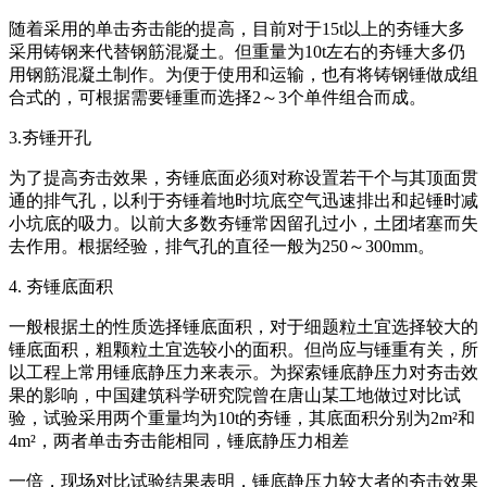
随着采用的单击夯击能的提高，目前对于15t以上的夯锤大多
采用铸钢来代替钢筋混凝土。但重量为10t左右的夯锤大多仍
用钢筋混凝土制作。为便于使用和运输，也有将铸钢锤做成组
合式的，可根据需要锤重而选择2～3个单件组合而成。
3.夯锤开孔
为了提高夯击效果，夯锤底面必须对称设置若干个与其顶面贯
通的排气孔，以利于夯锤着地时坑底空气迅速排出和起锤时减
小坑底的吸力。以前大多数夯锤常因留孔过小，土团堵塞而失
去作用。根据经验，排气孔的直径一般为250～300mm。
4. 夯锤底面积
一般根据土的性质选择锤底面积，对于细题粒土宜选择较大的
锤底面积，粗颗粒土宜选较小的面积。但尚应与锤重有关，所
以工程上常用锤底静压力来表示。为探索锤底静压力对夯击效
果的影响，中国建筑科学研究院曾在唐山某工地做过对比试
验，试验采用两个重量均为10t的夯锤，其底面积分别为2m²和
4m²，两者单击夯击能相同，锤底静压力相差
一倍，现场对比试验结果表明，锤底静压力较大者的夯击效果