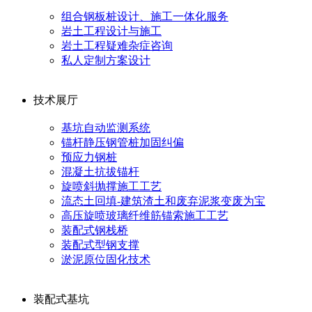
组合钢板桩设计、施工一体化服务
岩土工程设计与施工
岩土工程疑难杂症咨询
私人定制方案设计
技术展厅
基坑自动监测系统
锚杆静压钢管桩加固纠偏
预应力钢桩
混凝土抗拔锚杆
旋喷斜抛撑施工工艺
流态土回填-建筑渣土和废弃泥浆变废为宝
高压旋喷玻璃纤维筋锚索施工工艺
装配式钢栈桥
装配式型钢支撑
淤泥原位固化技术
装配式基坑