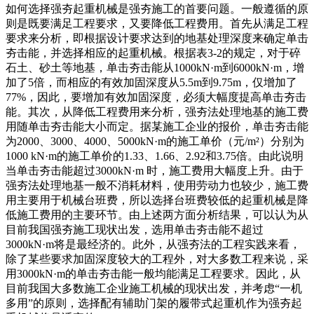
如何选择强夯起重机械是强夯施工的首要问题。一般遵循的原
则是既要满足工程要求，又要降低工程费用。首先从满足工程
要求来分析，即根据设计要求达到的地基处理深度来确定单击
夯击能，并选择相应的起重机械。根据表3-2的规定，对于碎
石土、砂土等地基，单击夯击能从1000kN·m到6000kN·m，增
加了5倍，而相应的有效加固深度从5.5m到9.75m，仅增加了
77%，因此，要增加有效加固深度，必须大幅度提高单击夯击
能。其次，从降低工程费用来分析，强夯法处理地基的施工费
用随单击夯击能大小而定。据某施工企业的报价，单击夯击能
为2000、3000、4000、5000kN·m的施工单价（元/m²）分别为
1000 kN·m的施工单价的1.33、1.66、2.92和3.75倍。由此说明
当单击夯击能超过3000kN·m 时，施工费用大幅度上升。由于
强夯法处理地基一般不消耗材料，使用劳动力也较少，施工费
用主要用于机械台班费，所以选择台班费较低的起重机械是降
低施工费用的主要环节。由上述两方面分析结果，可以认为从
目前我国强夯施工现状出发，选用单击夯击能不超过
3000kN·m将是最经济的。此外，从强夯法的工程实践来看，
除了某些要求加固深度较大的工程外，对大多数工程来说，采
用3000kN·m的单击夯击能一般均能满足工程要求。因此，从
目前我国大多数施工企业施工机械的现状出发，并考虑“一机
多用”的原则，选择配有辅助门架的履带式起重机作为强夯起