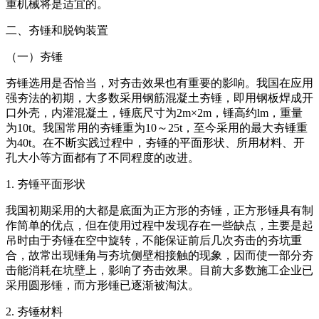
重机械将是适宜的。
二、夯锤和脱钩装置
（一）夯锤
夯锤选用是否恰当，对夯击效果也有重要的影响。我国在应用
强夯法的初期，大多数采用钢筋混凝土夯锤，即用钢板焊成开
口外壳，内灌混凝土，锤底尺寸为2m×2m，锤高约lm，重量
为10t。我国常用的夯锤重为10～25t，至今采用的最大夯锤重
为40t。在不断实践过程中，夯锤的平面形状、所用材料、开
孔大小等方面都有了不同程度的改进。
1. 夯锤平面形状
我国初期采用的大都是底面为正方形的夯锤，正方形锤具有制
作简单的优点，但在使用过程中发现存在一些缺点，主要是起
吊时由于夯锤在空中旋转，不能保证前后几次夯击的夯坑重
合，故常出现锤角与夯坑侧壁相接触的现象，因而使一部分夯
击能消耗在坑壁上，影响了夯击效果。目前大多数施工企业已
采用圆形锤，而方形锤已逐渐被淘汰。
2. 夯锤材料