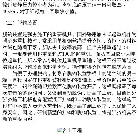
较锤底静压力较小者为好。夯锤底静压力值一般可取25～
40kPa，对于细颗粒土宜取较小值。
（二）脱钩装置
脱钩装置是强夯施工的重要机具。国外采用履带式起重机作为
强夯起重机械时，常采用单根钢丝绳提升夯锤，夯锤下落时钢
丝绳也随着下落，所以夯击效率较高。但当夯锤重超过15t
时，一般要选用起重量超过100t的起重机。而我国因缺少大吨
位起重机，所以常以小吨位起重机吊重锤，这样不得不通过动
滑轮组以脱钩装置来起落夯锤。操作时将夯锤挂在脱钩装置
上，为便于夯锤脱钩，将系在脱钩装置手柄上的钢丝绳的另一
端，直接固定在起重机臂杆根部的横轴上，当夯锤起吊至预定
高度时，钢丝绳随即拉紧而使脱钩装置开启，这样既保证了每
次夯击的落距相同，又做到自动脱钩，提高了工效。目前国外
强夯施工机械也有配置液压挂钩和自动脱钩装置的，这样施工
过程中不需人员进入夯击区，既提高了施工效率，又保证了入
身安全。因此，研制新型的挂钩和脱钩装置，将是强夯机具革
新的重要内容。