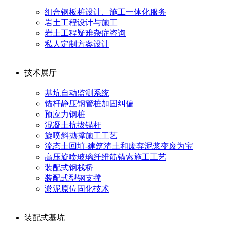
组合钢板桩设计、施工一体化服务
岩土工程设计与施工
岩土工程疑难杂症咨询
私人定制方案设计
技术展厅
基坑自动监测系统
锚杆静压钢管桩加固纠偏
预应力钢桩
混凝土抗拔锚杆
旋喷斜抛撑施工工艺
流态土回填-建筑渣土和废弃泥浆变废为宝
高压旋喷玻璃纤维筋锚索施工工艺
装配式钢栈桥
装配式型钢支撑
淤泥原位固化技术
装配式基坑