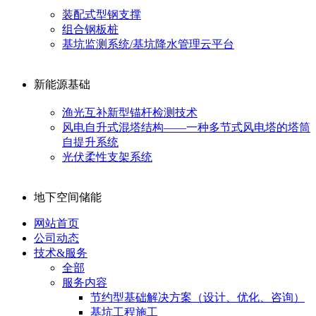
装配式型钢支撑
组合钢板桩
基坑监测系统/基坑降水管理云平台
新能源基础
渔光互补新型锚杆检测技术
风电自升式混塔结构——一种多节式风电塔的塔筒
自提升系统
光伏柔性支架系统
地下空间储能
网站首页
公司动态
技术&服务
全部
服务内容
节约型基础解决方案（设计、优化、咨询）
基坑工程施工