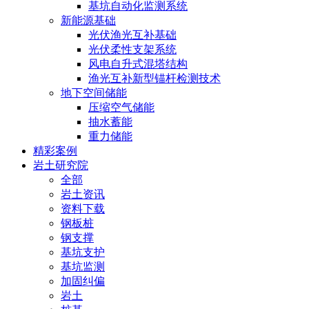
基坑自动化监测系统
新能源基础
光伏渔光互补基础
光伏柔性支架系统
风电自升式混塔结构
渔光互补新型锚杆检测技术
地下空间储能
压缩空气储能
抽水蓄能
重力储能
精彩案例
岩土研究院
全部
岩土资讯
资料下载
钢板桩
钢支撑
基坑支护
基坑监测
加固纠偏
岩土