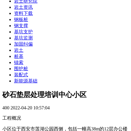
岩土研究院
岩土资讯
资料下载
钢板桩
钢支撑
基坑支护
基坑监测
加固纠偏
岩土
桩基
锚索
围护桩
装配式
新能源基础
砂石垫层处理培训中心小区
400
2022-04-20 10:57:04
工程概况
小区位于西安市莲湖公园西侧，包括一幢高38m的12层办公楼