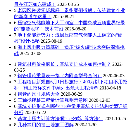
目在江苏如东建成！
2025-08-25
5
老园区逆袭零碳标杆：贵州案例拆解，传统建筑企业
的新赛道在这里！
2025-08-21
6
压缩空气储能地下人工洞室：中国突破五项世界纪录
的“能源地堡” | 技术前沿
2025-08-20
7
地下储能新势力：浅层压缩空气储能人工硐室的“硬
核”设计揭秘
2025-08-19
8
海上风电吸力筒基础：负压“拔火罐”技术突破深海挑
战
2025-07-08
1
建筑材料价格疯长，基坑支护成本如何控制？
2022-
03-25
2
钢管理论重量表一览（内附全型号查阅）
2020-06-03
3
工程项目新规自6月1日起施行：400万以下项目不用招
标，施工招标文件中须列出危大工程清单
2018-04-18
4
钢管的尺寸规格大全
2020-06-29
5
三轴搅拌桩工程量计算规则示意图
2020-12-03
6
基坑支护形式有哪些？8种常用基坑支护结构类型详细
分析
2020-05-22
7
基坑土压力计算方法(附带公式计算方法）
2021-10-25
8
几种常用的挡土墙施工图解
2020-11-30