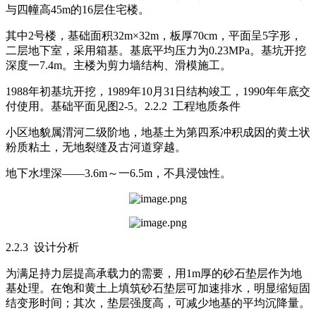
与四幢高45m的16层住宅楼。
其中2号楼，基础面积32m×32m，板厚70cm，平面呈5字形，
二层地下室，采用箱基。基底平均压力为0.23MPa。基坑开挖
深度一7.4m。主楼为剪力墙结构、滑模施工。
1988年初基坑开挖，1989年10月31日结构竣工，1990年年底交
付使用。基础平面见图2-5。2.2.2 工程地质条件
小区地貌属渭河二级阶地，地基土为第四系冲积成因的黄土状
粉质粘土，无地裂缝及古河道穿越。
地下水埋深——3.6m～一6.5m，不具浸蚀性。
2.2.3 设计分析
为满足持力层提高承载力的需要，用1m厚的砂石垫层作为地
基处理。在饱和黄土上填筑砂石垫层可加速排水，明显缩短固
结变形时间；其次，垫层强度高，可减少地基的平均沉降量。