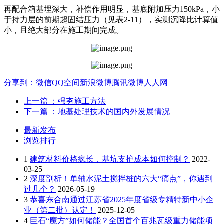
再配合箱基埋深大，补偿作用明显，基底附加压力150kPa，小
于持力层的前期超固结压力（见表2-11），实测沉降比计算值
小，且绝大部分在施工期间完成。
分享到：
微信
QQ空间
新浪微博
腾讯微博
人人网
上一篇
：强夯施工方法
下一篇
：地基处理技术的国内外发展情况
最新发布
浏览排行
1
建筑材料价格疯长，基坑支护成本如何控制？
2022-
03-25
2
深度剖析！单轴水泥土搅拌桩的六大“痛点”，你遇到
过几个？
2026-05-19
3
恭喜东合南通过江苏省2025年度省级专精特新中小企
业（第二批）认定！
2025-12-05
4
巨石“魔方”如何储能？全国首个百兆瓦级重力储能项