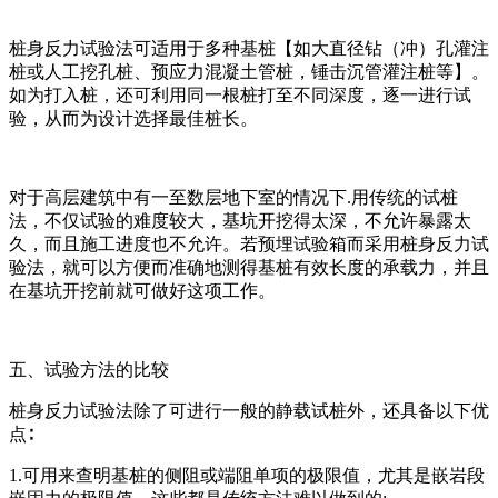
桩身反力试验法可适用于多种基桩【如大直径钻（冲）孔灌注
桩或人工挖孔桩、预应力混凝土管桩，锤击沉管灌注桩等】。
如为打入桩，还可利用同一根桩打至不同深度，逐一进行试
验，从而为设计选择最佳桩长。
对于高层建筑中有一至数层地下室的情况下.用传统的试桩
法，不仅试验的难度较大，基坑开挖得太深，不允许暴露太
久，而且施工进度也不允许。若预埋试验箱而采用桩身反力试
验法，就可以方便而准确地测得基桩有效长度的承载力，并且
在基坑开挖前就可做好这项工作。
五、试验方法的比较
桩身反力试验法除了可进行一般的静载试桩外，还具备以下优
点∶
1.可用来查明基桩的侧阻或端阻单项的极限值，尤其是嵌岩段