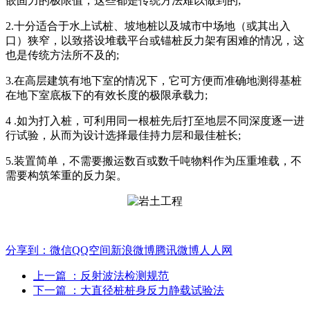
嵌固力的极限值，这些都是传统方法难以做到的;
2.十分适合于水上试桩、坡地桩以及城市中场地（或其出入
口）狭窄，以致搭设堆载平台或锚桩反力架有困难的情况，这
也是传统方法所不及的;
3.在高层建筑有地下室的情况下，它可方便而准确地测得基桩
在地下室底板下的有效长度的极限承载力;
4 .如为打入桩，可利用同一根桩先后打至地层不同深度逐一进
行试验，从而为设计选择最佳持力层和最佳桩长;
5.装置简单，不需要搬运数百或数千吨物料作为压重堆载，不
需要构筑笨重的反力架。
分享到：
微信
QQ空间
新浪微博
腾讯微博
人人网
上一篇
：反射波法检测规范
下一篇
：大直径桩桩身反力静载试验法