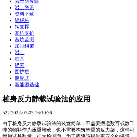
岩土研究院
岩土资讯
资料下载
钢板桩
钢支撑
基坑支护
基坑监测
加固纠偏
岩土
桩基
锚索
围护桩
装配式
新能源基础
桩身反力静载试验法的应用
522
2022-07-05 16:10:36
由于桩身反力静载试验法的装置简单，不需要搬运数百或数千
吨的物料作为压重堆载，也不需要构筑笨重的反力架，这样可
增加试桩数量，扩大检测面，为工程建筑提供更安全的保障。