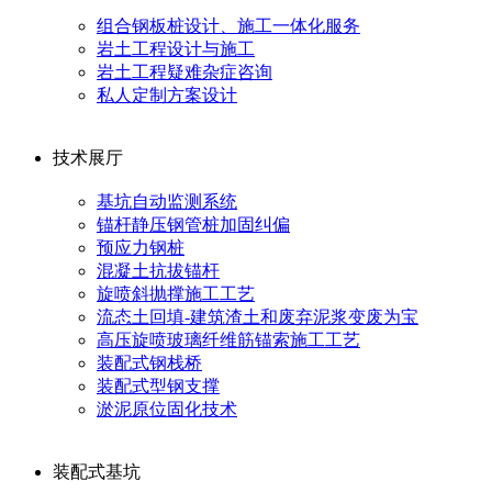
组合钢板桩设计、施工一体化服务
岩土工程设计与施工
岩土工程疑难杂症咨询
私人定制方案设计
技术展厅
基坑自动监测系统
锚杆静压钢管桩加固纠偏
预应力钢桩
混凝土抗拔锚杆
旋喷斜抛撑施工工艺
流态土回填-建筑渣土和废弃泥浆变废为宝
高压旋喷玻璃纤维筋锚索施工工艺
装配式钢栈桥
装配式型钢支撑
淤泥原位固化技术
装配式基坑