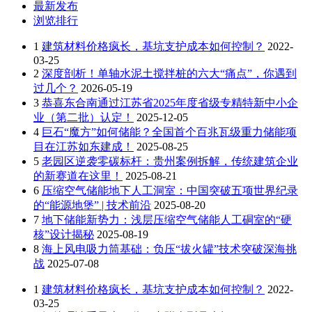
最新发布
浏览排行
1
建筑材料价格疯长，基坑支护成本如何控制？
2022-
03-25
2
深度剖析！单轴水泥土搅拌桩的六大“痛点”，你遇到
过几个？
2026-05-19
3
恭喜东合南通过江苏省2025年度省级专精特新中小企
业（第二批）认定！
2025-12-05
4
巨石“魔方”如何储能？全国首个百兆瓦级重力储能项
目在江苏如东建成！
2025-08-25
5
老园区逆袭零碳标杆：贵州案例拆解，传统建筑企业
的新赛道在这里！
2025-08-21
6
压缩空气储能地下人工洞室：中国突破五项世界纪录
的“能源地堡” | 技术前沿
2025-08-20
7
地下储能新势力：浅层压缩空气储能人工硐室的“硬
核”设计揭秘
2025-08-19
8
海上风电吸力筒基础：负压“拔火罐”技术突破深海挑
战
2025-07-08
1
建筑材料价格疯长，基坑支护成本如何控制？
2022-
03-25