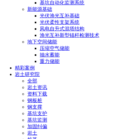
基坑自动化监测系统
新能源基础
光伏渔光互补基础
光伏柔性支架系统
风电自升式混塔结构
渔光互补新型锚杆检测技术
地下空间储能
压缩空气储能
抽水蓄能
重力储能
精彩案例
岩土研究院
全部
岩土资讯
资料下载
钢板桩
钢支撑
基坑支护
基坑监测
加固纠偏
岩土