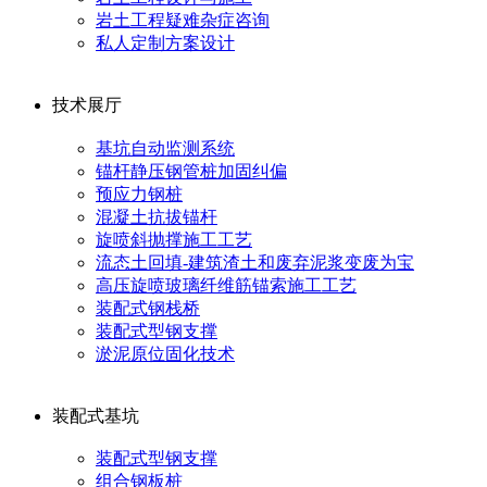
岩土工程疑难杂症咨询
私人定制方案设计
技术展厅
基坑自动监测系统
锚杆静压钢管桩加固纠偏
预应力钢桩
混凝土抗拔锚杆
旋喷斜抛撑施工工艺
流态土回填-建筑渣土和废弃泥浆变废为宝
高压旋喷玻璃纤维筋锚索施工工艺
装配式钢栈桥
装配式型钢支撑
淤泥原位固化技术
装配式基坑
装配式型钢支撑
组合钢板桩