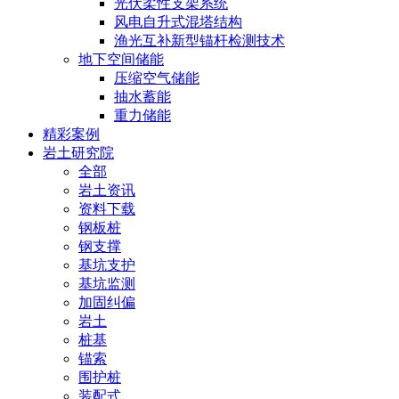
光伏柔性支架系统
风电自升式混塔结构
渔光互补新型锚杆检测技术
地下空间储能
压缩空气储能
抽水蓄能
重力储能
精彩案例
岩土研究院
全部
岩土资讯
资料下载
钢板桩
钢支撑
基坑支护
基坑监测
加固纠偏
岩土
桩基
锚索
围护桩
装配式