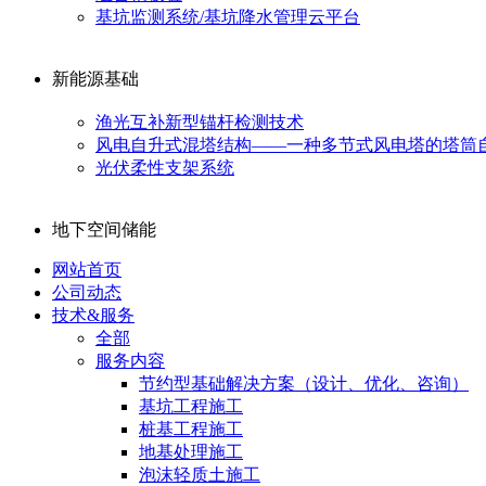
基坑监测系统/基坑降水管理云平台
新能源基础
渔光互补新型锚杆检测技术
风电自升式混塔结构——一种多节式风电塔的塔筒
光伏柔性支架系统
地下空间储能
网站首页
公司动态
技术&服务
全部
服务内容
节约型基础解决方案（设计、优化、咨询）
基坑工程施工
桩基工程施工
地基处理施工
泡沫轻质土施工