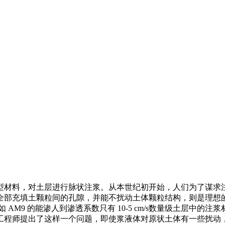
浮型材料，对土层进行脉状注浆。从本世纪初开始，人们为了谋求
全部充填土颗粒间的孔隙，并能不扰动土体颗粒结构，则是理想的
M9 的能渗人到渗透系数只有 10-5 cm/s数量级土层中的注浆
工程师提出了这样一个问题，即使浆液体对原状土体有一些扰动