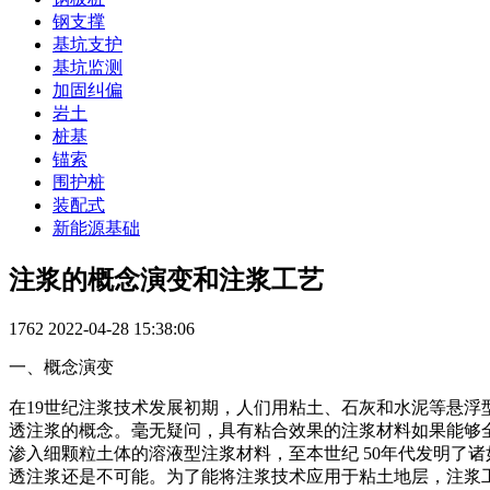
钢支撑
基坑支护
基坑监测
加固纠偏
岩土
桩基
锚索
围护桩
装配式
新能源基础
注浆的概念演变和注浆工艺
1762
2022-04-28 15:38:06
一、概念演变
在19世纪注浆技术发展初期，人们用粘土、石灰和水泥等悬
透注浆的概念。毫无疑问，具有粘合效果的注浆材料如果能够
渗入细颗粒土体的溶液型注浆材料，至本世纪 50年代发明了诸如 A
透注浆还是不可能。为了能将注浆技术应用于粘土地层，注浆