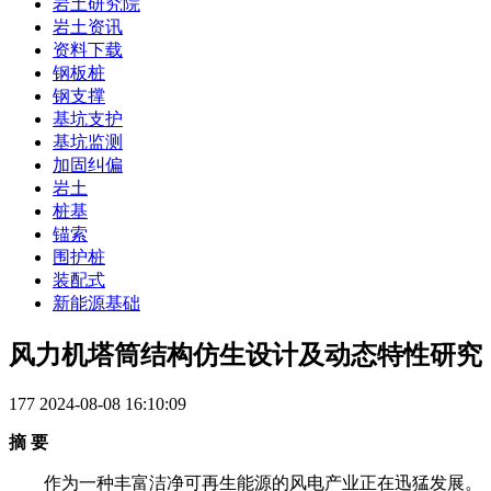
岩土研究院
岩土资讯
资料下载
钢板桩
钢支撑
基坑支护
基坑监测
加固纠偏
岩土
桩基
锚索
围护桩
装配式
新能源基础
风力机塔筒结构仿生设计及动态特性研究
177
2024-08-08 16:10:09
摘 要
作为一种丰富洁净可再生能源的风电产业正在迅猛发展。