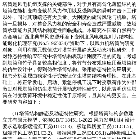
塔筒是风电机组支撑的关键部件，对于具有高耸化薄壁结构的
塔筒在随机变向变载荷风力作用以及强阵风的瞬时冲击下工作
以外，同时其顶端还有大质量、大刚度的旋转风轮与机舱。塔
筒一旦损坏，对整台风力机的安全和寿命造成严重威胁，故塔
筒承载能力及其结构稳定性面临挑战。本研究在国家自然科学
基金项目“西北典型风资源环境下变刚度风电机组叶片结构性
能退化机理研究(No.51965034)”资助下，以风力机塔筒为研究
对象，利用有限元数值法对塔筒开展静态及动态特性研究，针
对静态特性响应研究中塔筒结构表现出刚度不足的问题，考虑
到塔筒和竹子具备较高相似度，将竹节分布规律应用至塔筒结
构仿生设计中，得到仿生塔筒结构。采用静态特性响应研究、
模态分析及屈曲稳定性研究验证仿生塔筒结构合理性。在此基
础上，将正常发电、启动、紧急停机工况下时变载荷作为外部
激励对原塔筒和仿生塔筒开展动态特性研究，以此表明仿生塔
筒在时变载荷环境中稳定性优于原塔筒，且其结构更安全。主
要研究内容如下：
(1) 塔筒结构静态及动态特性研究。根据塔筒结构参数建
立其有限元模型，依据GB/T 18451.1-2022 风力发电机组 设计
要求选取极端湍流工况(DLC1.3)、极端风切变工况(DLC1.5)、
极端阵风工况(DLC3.2)、极端风速工况(DLC6.1)四种极端工况