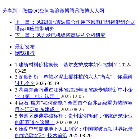
分享到：
微信
QQ空间
新浪微博
腾讯微博
人人网
上一篇
：风载和地震波联合作用下风电机组钢混组合式
塔架响应控制研究
下一篇
：风力发电机组塔筒结构分析研究
最新发布
浏览排行
1
建筑材料价格疯长，基坑支护成本如何控制？
2022-
03-25
2
深度剖析！单轴水泥土搅拌桩的六大“痛点”，你遇到
过几个？
2026-05-19
3
恭喜东合南通过江苏省2025年度省级专精特新中小企
业（第二批）认定！
2025-12-05
4
巨石“魔方”如何储能？全国首个百兆瓦级重力储能项
目在江苏如东建成！
2025-08-25
5
老园区逆袭零碳标杆：贵州案例拆解，传统建筑企业
的新赛道在这里！
2025-08-21
6
压缩空气储能地下人工洞室：中国突破五项世界纪录
的“能源地堡” | 技术前沿
2025-08-20