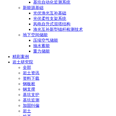
基坑自动化监测系统
新能源基础
光伏渔光互补基础
光伏柔性支架系统
风电自升式混塔结构
渔光互补新型锚杆检测技术
地下空间储能
压缩空气储能
抽水蓄能
重力储能
精彩案例
岩土研究院
全部
岩土资讯
资料下载
钢板桩
钢支撑
基坑支护
基坑监测
加固纠偏
岩土