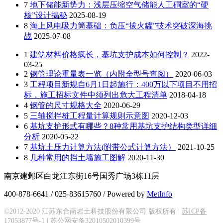
7
地下储能新势力：浅层压缩空气储能人工硐室的“硬
核”设计揭秘
2025-08-19
8
海上风电吸力筒基础：负压“拔火罐”技术突破深海挑
战
2025-07-08
1
建筑材料价格疯长，基坑支护成本如何控制？
2022-
03-25
2
钢管理论重量表一览（内附全型号查阅）
2020-06-03
3
工程项目新规自6月1日起施行：400万以下项目不用招
标，施工招标文件中须列出危大工程清单
2018-04-18
4
钢管的尺寸规格大全
2020-06-29
5
三轴搅拌桩工程量计算规则示意图
2020-12-03
6
基坑支护形式有哪些？8种常用基坑支护结构类型详细
分析
2020-05-22
7
基坑土压力计算方法(附带公式计算方法）
2021-10-25
8
几种常用的挡土墙施工图解
2020-11-30
南京建邺区白龙江东街16号国秀广场3栋11层
400-878-6641 / 025-83615760 / Powered by
MetInfo
©2012-2020 江苏东合南岩土科技股份有限公司 版权所有 |
苏ICP备
17053877号-1
|
苏公网安备32010502010399号