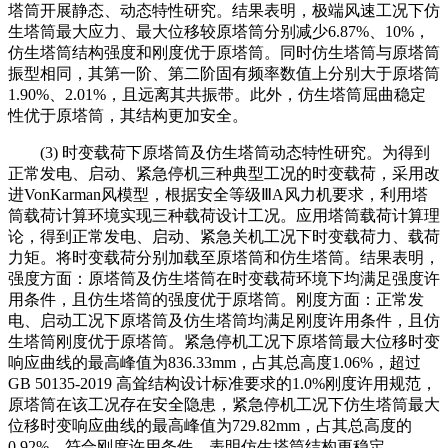
塔筒开展静态、动态特性研究。结果表明，极端风速工况下仿
生塔筒最大应力、最大位移较原塔筒分别减少6.87%、10%，
仿生塔筒结构强度和刚度优于原塔筒。同时仿生塔筒与原塔筒
振型相同，其第一阶、第二阶固有频率数值上分别大于原塔筒
1.90%、2.01%，且远离其共振带。此外，仿生塔筒屈曲稳定
性优于原塔筒，其结构更加安全。
(3) 时变载荷下原塔筒及仿生塔筒动态特性研究。为得到
正常发电、启动、紧急停机三种典型工况的时变载荷，采用改
进VonKarman风模型，根据安全等级ⅢA风力机要求，利用塔
筒载荷计算环境实现三种载荷设计工况。应用塔筒载荷计算理
论，得到正常发电、启动、紧急关机工况下时变载荷力、载荷
力矩。将时变载荷分别加载至原塔筒和仿生塔筒。结果表明，
强度方面：原塔筒及仿生塔筒在时变载荷环境下均满足强度许
用条件，且仿生塔筒的强度优于原塔筒。刚度方面：正常发
电、启动工况下原塔筒及仿生塔筒均满足刚度许用条件，且仿
生塔筒刚度优于原塔筒。紧急停机工况下原塔筒最大位移时变
响应曲线的最高峰值为836.33mm，占其总高度1.06%，超过
GB 50135-2019 高耸结构设计标准要求的1.0%刚度许用规范，
原塔筒在该工况存在安全隐患，紧急停机工况下仿生塔筒最大
位移时变响应曲线的最高峰值为729.82mm，占其总高度的
0.92%，符合刚度许用条件，表明仿生塔筒结构更稳定。