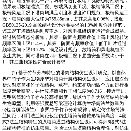
载荷。通过有限元平台，对塔筒进行极端工况静态特性研究，
结果表明极端湍流工况、极端风切变工况、极端阵风工况下、
极端风速工况下塔筒均满足刚度和强度许用规范。极端风速工
况下塔筒的最大位移为755.85mm，占其总高度0.96%，接近
GB50135-2019 高耸结构设计标准要求的1.0%刚度许用规范，
该工况下塔筒结构刚度不足，对风电机组稳定运行造成威胁。
通过塔筒模态分析知，其第一阶固有频率数值上高出风轮转速
频率区间上限11.4%，其第二阶固有频率数值上低于叶片通过
频率区间下限19.72%，满足设计规范，故塔筒和风电机组不
发生共振。同时塔筒在四种极端工况下屈曲安全系数均小于
1，其屈曲稳定性符合设计要求。
(2) 基于竹节分布特征的塔筒结构仿生设计研究。以自然
界中竹子作为生物原型对塔筒开展结构仿生设计，应用层次分
析法对塔筒和竹子在结构、载荷、约束和功能四个方面进行相
似度定量研究，并计算塔筒和竹子相似度为0.716，接近于1，
表明塔筒和竹子存在较高相似度，故以竹子作为塔筒结构仿生
生物原型。利用等强度悬臂梁理论计算仿生塔筒法兰数量为
6(包含顶部法兰)，参照竹子竹节分布规律，确定仿生塔筒法
兰间距，利用法兰间距裁定仿生塔筒每段锥形钢筒高度，4段
式3法兰结构特征的原塔筒通过结构仿生设计可得到6段式5法
兰结构特征的仿生塔筒。为验证仿生塔筒结构合理性，对仿生