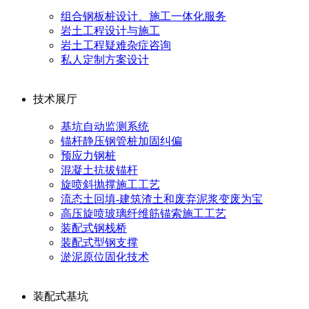
组合钢板桩设计、施工一体化服务
岩土工程设计与施工
岩土工程疑难杂症咨询
私人定制方案设计
技术展厅
基坑自动监测系统
锚杆静压钢管桩加固纠偏
预应力钢桩
混凝土抗拔锚杆
旋喷斜抛撑施工工艺
流态土回填-建筑渣土和废弃泥浆变废为宝
高压旋喷玻璃纤维筋锚索施工工艺
装配式钢栈桥
装配式型钢支撑
淤泥原位固化技术
装配式基坑