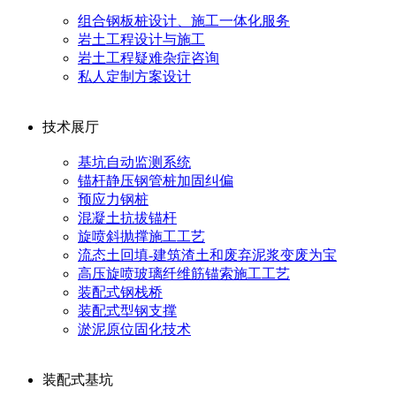
组合钢板桩设计、施工一体化服务
岩土工程设计与施工
岩土工程疑难杂症咨询
私人定制方案设计
技术展厅
基坑自动监测系统
锚杆静压钢管桩加固纠偏
预应力钢桩
混凝土抗拔锚杆
旋喷斜抛撑施工工艺
流态土回填-建筑渣土和废弃泥浆变废为宝
高压旋喷玻璃纤维筋锚索施工工艺
装配式钢栈桥
装配式型钢支撑
淤泥原位固化技术
装配式基坑