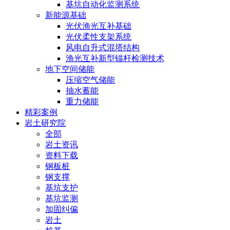
基坑自动化监测系统
新能源基础
光伏渔光互补基础
光伏柔性支架系统
风电自升式混塔结构
渔光互补新型锚杆检测技术
地下空间储能
压缩空气储能
抽水蓄能
重力储能
精彩案例
岩土研究院
全部
岩土资讯
资料下载
钢板桩
钢支撑
基坑支护
基坑监测
加固纠偏
岩土