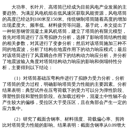
大功率、长叶片、高塔筒已经成为目前风电产业发展的主
要趋势。为满足风电机组在低风速区获取风能资源，风电塔筒
的高度已经达到100米至150米。传统钢制塔筒随着高度的增加
出现柔度大、频率低、材料疲劳等问题。基于此，本文提出了
一种矩形钢管混凝土束风机塔筒，建立了塔筒的有限元模型，
首先对塔筒进行了压弯拟静力分析，选择了影响塔筒结构性能
的相关参数，对其进行了变参分析；然后对该塔筒施加三种不
同的地震波，分析了结构在地震作用下的动力响应模式；最后
对该塔筒进行了风震耦合作用下的结构动力响应分析，并分析
了地震波输入角度对塔筒结构动力响应的影响和倒塌特性分
析，主要得到以下结论：
（1）对塔筒基础压弯构件进行了拟静力受力分析，分析
了塔筒的受力过程，明确影响塔筒受力性能的主要因素。分析
结果表明：典型试件在压弯荷载下的受力可以分为弹性阶段、
弹塑性阶段和塑性阶阶段。在加载过程中，混凝土中性轴不会
产生较大的偏移，受拉区大于受压区，且在角部会产生一定的
应力集中。
（2）研究了截面含钢率、材料强度、荷载偏心率、剪跨
比对塔筒受力性能的影响。结果表明：截面含钢率从0.09增大