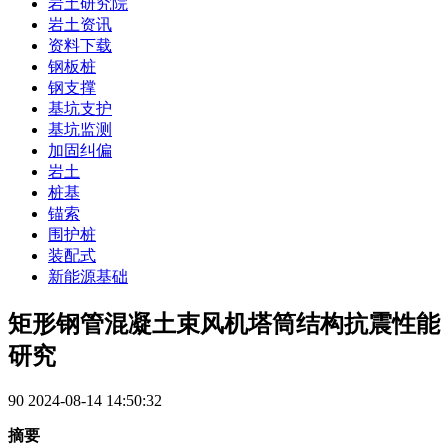
岩土研究院
岩土资讯
资料下载
钢板桩
钢支撑
基坑支护
基坑监测
加固纠偏
岩土
桩基
锚索
围护桩
装配式
新能源基础
矩形钢管混凝土束风机塔筒结构抗震性能
研究
90
2024-08-14 14:50:32
摘要