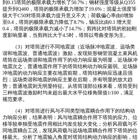
到0.15塔筒的极限承载力增长了50.7%；钢材强度等级从Q355
提升到Q460，塔筒的极限承载力增加了19.6%；混凝土强度等
级大于C50对塔筒承载力提升意义不大；荷载偏心率由0增加
至0.4，塔筒的极限承载力降低了8.7%，轴压比由0.1 增大至
0.4，塔筒的极限承载力减小了14.7%；剪跨比对塔筒的初始刚
度影响显著，当剪跨比大于4.5时，塔筒以弯曲变形为主。
（3）对塔筒进行不同地震波（近场脉冲地震波、远场类
谐和地震波、普通地震波）激励，发现矩形钢管混凝土束风机
塔筒在远场类谐和地震作用下的动力响应最为明显，近场脉冲
地震次之，普通地震作用下的塔筒结构动力响应最弱。近场脉
冲地震的动力响应主要在地震前期，塔筒结构响应迅速且强
烈；远场类谐和地震的响应主要在后期，并有明显的放大趋
势；普通地震则无明显特征。从塔筒顶部位移来看，塔筒受到
三种地震波激励时均未超出最大水平位移角限值1/100，满足
规范要求。
（4）对塔筒进行风与不同类型地震耦合作用下的结构动
力响应分析，结果表明：风与地震耦合作用下塔筒的应力、位
移等较单独受地震作用相比均发生较大变化；分析风荷载与不
同地震耦合工况，发现风荷载与远场地震耦合作用下塔筒的位
移最大。分析了地震输入角度对塔筒结构动力响应的影响，结