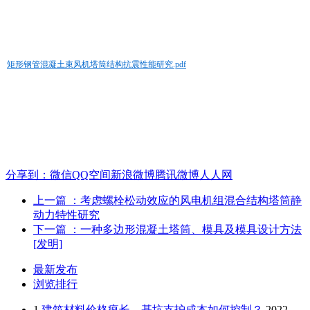
矩形钢管混凝土束风机塔筒结构抗震性能研究.pdf
分享到：
微信
QQ空间
新浪微博
腾讯微博
人人网
上一篇
：考虑螺栓松动效应的风电机组混合结构塔筒静
动力特性研究
下一篇
：一种多边形混凝土塔筒、模具及模具设计方法
[发明]
最新发布
浏览排行
1
建筑材料价格疯长，基坑支护成本如何控制？
2022-