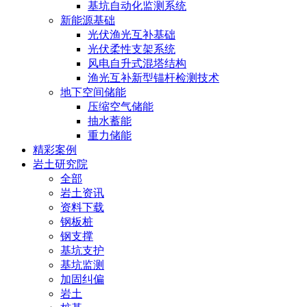
基坑自动化监测系统
新能源基础
光伏渔光互补基础
光伏柔性支架系统
风电自升式混塔结构
渔光互补新型锚杆检测技术
地下空间储能
压缩空气储能
抽水蓄能
重力储能
精彩案例
岩土研究院
全部
岩土资讯
资料下载
钢板桩
钢支撑
基坑支护
基坑监测
加固纠偏
岩土