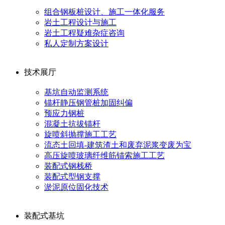
组合钢板桩设计、施工一体化服务
岩土工程设计与施工
岩土工程疑难杂症咨询
私人定制方案设计
技术展厅
基坑自动监测系统
锚杆静压钢管桩加固纠偏
预应力钢桩
混凝土抗拔锚杆
旋喷斜抛撑施工工艺
流态土回填-建筑渣土和废弃泥浆变废为宝
高压旋喷玻璃纤维筋锚索施工工艺
装配式钢栈桥
装配式型钢支撑
淤泥原位固化技术
装配式基坑