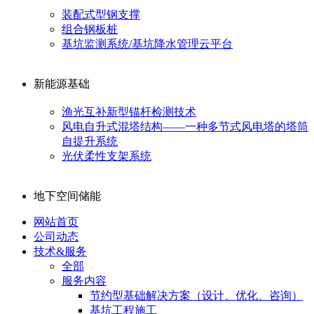
装配式型钢支撑
组合钢板桩
基坑监测系统/基坑降水管理云平台
新能源基础
渔光互补新型锚杆检测技术
风电自升式混塔结构——一种多节式风电塔的塔筒
自提升系统
光伏柔性支架系统
地下空间储能
网站首页
公司动态
技术&服务
全部
服务内容
节约型基础解决方案（设计、优化、咨询）
基坑工程施工