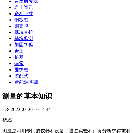
岩土研究院
岩土资讯
资料下载
钢板桩
钢支撑
基坑支护
基坑监测
加固纠偏
岩土
桩基
锚索
围护桩
装配式
新能源基础
测量的基本知识
478
2022-07-20 10:14:34
概述
测量是利用专门的仪器和设备，通过实验和计算分析求得被测