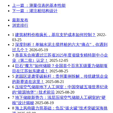
上一篇
：测量仪表的基本性能
下一篇
：灌注桩结构设计
最新发布
浏览排行
1
建筑材料价格疯长，基坑支护成本如何控制？
2022-
03-25
2
深度剖析！单轴水泥土搅拌桩的六大“痛点”，你遇到
过几个？
2026-05-19
3
恭喜东合南通过江苏省2025年度省级专精特新中小企
业（第二批）认定！
2025-12-05
4
巨石“魔方”如何储能？全国首个百兆瓦级重力储能项
目在江苏如东建成！
2025-08-25
5
老园区逆袭零碳标杆：贵州案例拆解，传统建筑企业
的新赛道在这里！
2025-08-21
6
压缩空气储能地下人工洞室：中国突破五项世界纪录
的“能源地堡” | 技术前沿
2025-08-20
7
地下储能新势力：浅层压缩空气储能人工硐室的“硬
核”设计揭秘
2025-08-19
8
海上风电吸力筒基础：负压“拔火罐”技术突破深海挑