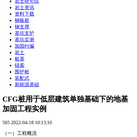
岩土研究院
岩土资讯
资料下载
钢板桩
钢支撑
基坑支护
基坑监测
加固纠偏
岩土
桩基
锚索
围护桩
装配式
新能源基础
CFG桩用于低层建筑单独基础下的地基
加固工程实例
565
2022-04-18 10:13:10
（一）工程概况