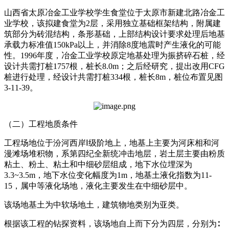
山西省太原冶金工业学校学生食堂位于太原市新建北路冶金工
业学校，该拟建食堂为2层，采用独立基础框架结构，附属建
筑部分为砖混结构，条形基础，上部结构设计要求处理后地基
承载力标准值150kPa以上，并消除8度地震时产生液化的可能
性。1996年度，冶金工业学校原定地基处理为振挤碎石桩，经
设计共需打桩1757根，桩长8.0m；之后经研究，提出改用CFG
桩进行处理，经设计共需打桩334根，桩长8m，桩位布置见图
3-11-39。
（二）工程地质条件
工程场地位于汾河西岸Ⅰ级阶地上，地基上主要为河床相和河
漫滩场堆积物，系第四纪全新统冲击地层，岩土层主要由粉质
粘土、粉土、粘土和中细砂层组成，地下水位埋深为
3.3~3.5m，地下水位变化幅度为1m，地基土液化指数为11-
15，属中等液化场地，液化主要发生在中细砂层中。
该场地基土为中软场地土，建筑物地类别为亚类。
根据该工程的钻探资料，该场地自上而下分为四层，分别为∶