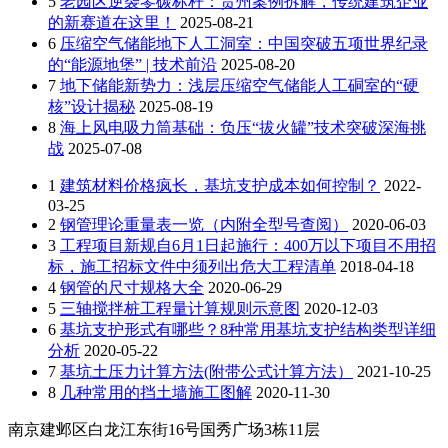
5
老园区逆袭零碳标杆：贵州案例拆解，传统建筑企业
的新赛道在这里！
2025-08-21
6
压缩空气储能地下人工洞室：中国突破五项世界纪录
的“能源地堡” | 技术前沿
2025-08-20
7
地下储能新势力：浅层压缩空气储能人工硐室的“硬
核”设计揭秘
2025-08-19
8
海上风电吸力筒基础：负压“拔火罐”技术突破深海挑
战
2025-07-08
1
建筑材料价格疯长，基坑支护成本如何控制？
2022-
03-25
2
钢管理论重量表一览（内附全型号查阅）
2020-06-03
3
工程项目新规自6月1日起施行：400万以下项目不用招
标，施工招标文件中须列出危大工程清单
2018-04-18
4
钢管的尺寸规格大全
2020-06-29
5
三轴搅拌桩工程量计算规则示意图
2020-12-03
6
基坑支护形式有哪些？8种常用基坑支护结构类型详细
分析
2020-05-22
7
基坑土压力计算方法(附带公式计算方法）
2021-10-25
8
几种常用的挡土墙施工图解
2020-11-30
南京建邺区白龙江东街16号国秀广场3栋11层