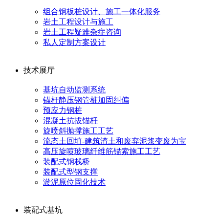
组合钢板桩设计、施工一体化服务
岩土工程设计与施工
岩土工程疑难杂症咨询
私人定制方案设计
技术展厅
基坑自动监测系统
锚杆静压钢管桩加固纠偏
预应力钢桩
混凝土抗拔锚杆
旋喷斜抛撑施工工艺
流态土回填-建筑渣土和废弃泥浆变废为宝
高压旋喷玻璃纤维筋锚索施工工艺
装配式钢栈桥
装配式型钢支撑
淤泥原位固化技术
装配式基坑