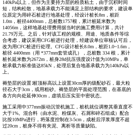
140kPa以上，但作为主要持力层的粉质粘土，由于沉积时间
短，结构松散，地基承载力不能满足上部结构的要求，建设单
位原定为用碎石桩进行地基处理，经设计桩长8m，桩距
1.0m，桩径4400mm，总桩数1757根，累计桩延米数为
14056m，这样地基处理费用据当时的施工费用计算，共计
21.79万元。之后，针对该工程的规模、用途、地质条件等综
合考虑，建议采用CFG桩进行处理，经建设单位审核认可后，
改为用CFC桩进行处理。CFG设计桩长8.0m，桩距1.0~1.6m，
桩径 4400mm（用 *377mm套管成孔），总桩数 334 根，累计
桩长延米数为2672m，桩身28d抗压强度设计值为10MPa，单
桩承载力标准值达85kN，处理后复合地基承载力为140kPa以
上。
褥垫层的设置∶桩顶标高以上设置30cm厚的级配砂石，最大粒
径石大于3cm，或用粗砂。褥垫层的平面处理范围，在基底的
各方向向处延伸30cm，虚填后压实至中密状态。
施工采用中377mm振动沉管机施工，桩机就位调整其垂直度不
大于1%。混合料（由水泥、粉煤灰、石屑和碎石组成）配合
比按10MPa进行，坍落度控制在3-5cm，成桩后浮浆厚度不超
过20cm，桩身不得有夹泥、离析等质量缺陷。