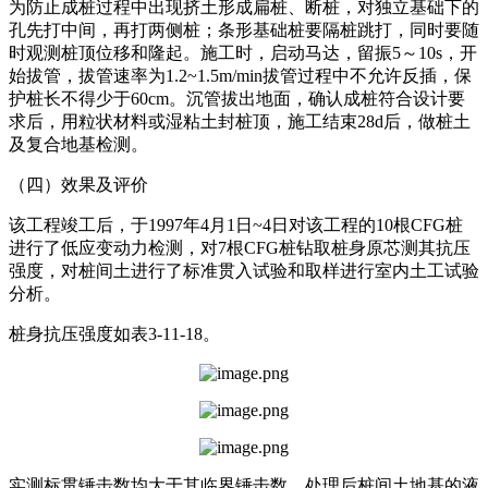
为防止成桩过程中出现挤土形成扁桩、断桩，对独立基础下的
孔先打中间，再打两侧桩；条形基础桩要隔桩跳打，同时要随
时观测桩顶位移和隆起。施工时，启动马达，留振5～10s，开
始拔管，拔管速率为1.2~1.5m/min拔管过程中不允许反插，保
护桩长不得少于60cm。沉管拔出地面，确认成桩符合设计要
求后，用粒状材料或湿粘土封桩顶，施工结束28d后，做桩土
及复合地基检测。
（四）效果及评价
该工程竣工后，于1997年4月1日~4日对该工程的10根CFG桩
进行了低应变动力检测，对7根CFG桩钻取桩身原芯测其抗压
强度，对桩间土进行了标准贯入试验和取样进行室内土工试验
分析。
桩身抗压强度如表3-11-18。
实测标贯锤击数均大于其临界锤击数，处理后桩间土地基的液