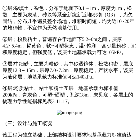
①层∶杂填土，杂色，分布于地面下0.1～1m，厚度为1m，松
散，主要为灰渣、砖块等系全新统新近堆积物（Q3），为欠
固结，分布几乎遍及整个场地，堆积时间短，均为近10~20年
的堆积物，不宜作为天然地基使用。
②层；粉质粘土，普遍存在于地面下5.2~6m之间，层厚
4.2~5.4m，褐黄色，软~可塑状态，湿~饱和，含少量粉砂，沉
积厚度稳定，但强度低，该层土地基承载力可达105kPa。
③层∶中细砂，主要为粉砂，其中砂透镜体，松散稍密，层底
厚度12.3～15m，层厚7.0~7.2m，厚度稳定，产状水平，该层
为液化层，地基承载力标准值可达140kPa。
④层∶粉质粘土、粘土和粉土互层，地基承载力标准值
200kPa，青灰色，可塑~硬塑，孔深18m，未见底，各层土的
物理力学性能指标见表3-11-17。
（三）设计与施工概况
该工程为独立基础，上部结构设计要求地基承载力标准值达