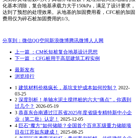
化基本消除，复合地基承载力大于150kPa，满足了设计要求，
达到了预想的处理效果。从地基的加固费用看，CFC桩的加固
费用仅为碎石桩加固费用的1/3。
分享到：
微信
QQ空间
新浪微博
腾讯微博
人人网
上一篇
：CM长短桩复合地基设计思想
下一篇
：CFG桩用于高层建筑工程实例
最新发布
浏览排行
1
建筑材料价格疯长，基坑支护成本如何控制？
2022-
03-25
2
深度剖析！单轴水泥土搅拌桩的六大“痛点”，你遇到
过几个？
2026-05-19
3
恭喜东合南通过江苏省2025年度省级专精特新中小企
业（第二批）认定！
2025-12-05
4
巨石“魔方”如何储能？全国首个百兆瓦级重力储能项
目在江苏如东建成！
2025-08-25