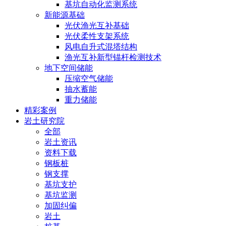
基坑自动化监测系统
新能源基础
光伏渔光互补基础
光伏柔性支架系统
风电自升式混塔结构
渔光互补新型锚杆检测技术
地下空间储能
压缩空气储能
抽水蓄能
重力储能
精彩案例
岩土研究院
全部
岩土资讯
资料下载
钢板桩
钢支撑
基坑支护
基坑监测
加固纠偏
岩土