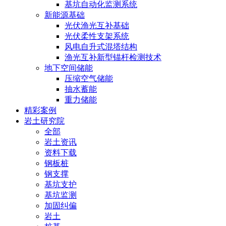
基坑自动化监测系统
新能源基础
光伏渔光互补基础
光伏柔性支架系统
风电自升式混塔结构
渔光互补新型锚杆检测技术
地下空间储能
压缩空气储能
抽水蓄能
重力储能
精彩案例
岩土研究院
全部
岩土资讯
资料下载
钢板桩
钢支撑
基坑支护
基坑监测
加固纠偏
岩土