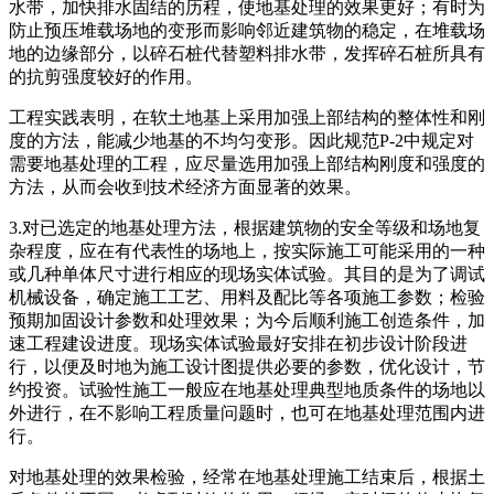
水带，加快排水固结的历程，使地基处理的效果更好；有时为
防止预压堆载场地的变形而影响邻近建筑物的稳定，在堆载场
地的边缘部分，以碎石桩代替塑料排水带，发挥碎石桩所具有
的抗剪强度较好的作用。
工程实践表明，在软土地基上采用加强上部结构的整体性和刚
度的方法，能减少地基的不均匀变形。因此规范P-2中规定对
需要地基处理的工程，应尽量选用加强上部结构刚度和强度的
方法，从而会收到技术经济方面显著的效果。
3.对已选定的地基处理方法，根据建筑物的安全等级和场地复
杂程度，应在有代表性的场地上，按实际施工可能采用的一种
或几种单体尺寸进行相应的现场实体试验。其目的是为了调试
机械设备，确定施工工艺、用料及配比等各项施工参数；检验
预期加固设计参数和处理效果；为今后顺利施工创造条件，加
速工程建设进度。现场实体试验最好安排在初步设计阶段进
行，以便及时地为施工设计图提供必要的参数，优化设计，节
约投资。试验性施工一般应在地基处理典型地质条件的场地以
外进行，在不影响工程质量问题时，也可在地基处理范围内进
行。
对地基处理的效果检验，经常在地基处理施工结束后，根据土