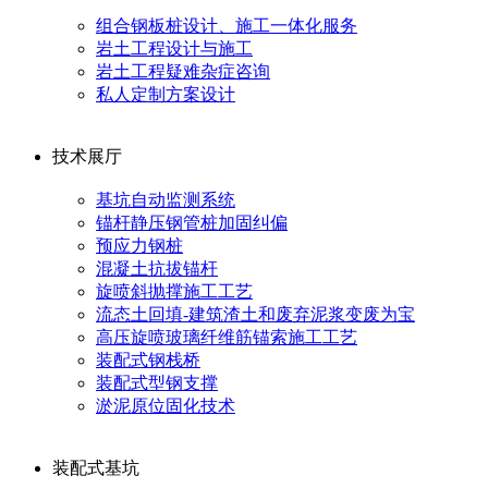
组合钢板桩设计、施工一体化服务
岩土工程设计与施工
岩土工程疑难杂症咨询
私人定制方案设计
技术展厅
基坑自动监测系统
锚杆静压钢管桩加固纠偏
预应力钢桩
混凝土抗拔锚杆
旋喷斜抛撑施工工艺
流态土回填-建筑渣土和废弃泥浆变废为宝
高压旋喷玻璃纤维筋锚索施工工艺
装配式钢栈桥
装配式型钢支撑
淤泥原位固化技术
装配式基坑