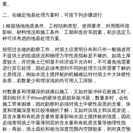
要。
二、在确定地基处理方案时，可按下列步骤进行
1.根据场地地质条件、工程结构类型、使用要求、对周围环境
影响、材料情况和施工条件、工期和造价等因素，初步选定几
种可供考虑的地基处理方案。
按照过去做的勘察工作，对填土仅查明分布和只作一般描述而
不提供土的组成状况和物理力学性质指标是不够的。如填土厚
度较大，开挖换土已明显不经济或不允许时，不可避免地需要
进行其它处理，因此必须考虑到不同的处理方法所需要了解的
土质情况，例如水泥土搅拌桩的机械难以对付填土中大块硬性
杂质，若数量少和埋深浅的尚可用人工排除，
对数量多和埋藏深的就难以施工；又如对振冲碎石桩施工时，
遇到粒径大于80mm的硬块也易损坏振冲器，数量多时，会给
施工带来困难，因此勘察时必须对填土中硬性杂质的含量、块
度和埋藏深度有比较准确的了解；又如对浜填土和浜底淤泥，
其含水量和有机质含量将显著影响水泥土搅拌桩的强度，因此
必须查明填土中最薄弱层的含水量和有机质含量等物理性指
标；再如，填土疏松和相当深度范围内空隙较多，则对真空预