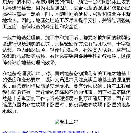
质条件的不同，考虑到时效的作用，须经一定时间的休止恢复
后再进行检验。因为地基加固后，复合地基的强度和模量的提
高往往需要一定的时间，且随时间的延长，强度和模量在不断
地增长。因此，地基处理施工应尽量提早安排，并通过调整施
工速度，确保地基的稳定性和安全度。
一般在地基处理前、施工中和施工后，都要对被加固的软弱地
基进行现场测试的勘探，其检验勘探方法有钻孔取样、十字板
试验、静力触探试验、轻便触探试验、标准贯人试验、载荷试
验和取芯试验等措施。有时需要采用多种手段进行检验，以便
综合评价地基处理的效果。
在地基处理设计时，对加固后地基必须满足有关工程对地基土
的强度和变形要求。设计人员通常只注意满足地基土的强度要
求，而忽视同样应满足变形要求。要充分认识到，所有工程虽
经加固后还有一定数量的沉降和不均匀沉降，因而核算沉降仍
然是十分重要的工作；当处理深度未贯穿压缩层下限，而在压
缩层范围内存在软弱下卧层时，则仍需验算软弱下卧层的地基
承载力。
分享到：
微信
QQ空间
新浪微博
腾讯微博
人人网