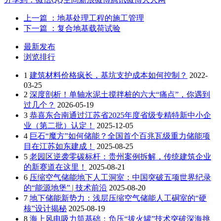
上一篇
：地基处理工程的施工管理
下一篇
：复合地基载荷试验
最新发布
浏览排行
1
建筑材料价格疯长，基坑支护成本如何控制？
2022-
03-25
2
深度剖析！单轴水泥土搅拌桩的六大“痛点”，你遇到
过几个？
2026-05-19
3
恭喜东合南通过江苏省2025年度省级专精特新中小企
业（第二批）认定！
2025-12-05
4
巨石“魔方”如何储能？全国首个百兆瓦级重力储能项
目在江苏如东建成！
2025-08-25
5
老园区逆袭零碳标杆：贵州案例拆解，传统建筑企业
的新赛道在这里！
2025-08-21
6
压缩空气储能地下人工洞室：中国突破五项世界纪录
的“能源地堡” | 技术前沿
2025-08-20
7
地下储能新势力：浅层压缩空气储能人工硐室的“硬
核”设计揭秘
2025-08-19
8
海上风电吸力筒基础：负压“拔火罐”技术突破深海挑