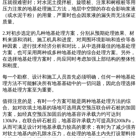
压就很难密封；对水泥土搅拌桩、旋喷桩、注浆和树根桩等用
压力注浆的地基处理施工方法，地层中空隙的存在会影响浆液
（或水泥干粉）的用量，严重时也会因浆液的漏失而无法保证
质量。
2.对初步选定的几种地基处理方案，分别从预期处理效果、材
料来源和消耗、施工机具和进度、对周围环境影响和造价等各
种因素，进行技术经济分析和对比，从中选择最佳的地基处理
方案，也可采用两种或多种地基处理的综合处理方案。另外，
在选择地基处理方案时，尚应同时考虑加强上部结构的整体性
和刚度。
每一个勘察、设计和施工人员首先必须明确，任何一种地基处
理方法不可能解决所有地基基础中的一切问题，因此合理选择
地基处理方案至为重要。
值得注意的是，有时一个方案可能是两种地基处理方法的综
合。如对吹填土地基的场地可选用真空预压联合碎石桩的加固
方案，如经真空预压加固后的地基容许承载力约可达到
130kPa，在联合碎石桩后，地基容许承载力可提高到200kPa，
从而可满足设计对地基承载力较高的要求；有时为了减少强夯
对软土地基内的孔隙水压力，在处理的地基土内先打设塑料排