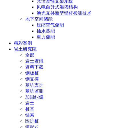
光伏柔性支架系统
风电自升式混塔结构
渔光互补新型锚杆检测技术
地下空间储能
压缩空气储能
抽水蓄能
重力储能
精彩案例
岩土研究院
全部
岩土资讯
资料下载
钢板桩
钢支撑
基坑支护
基坑监测
加固纠偏
岩土
桩基
锚索
围护桩
装配式