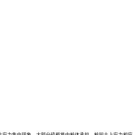
生应力集中现象。大部分硫截将由桩体承担。桩间土上应力相应