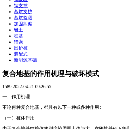
钢支撑
基坑支护
基坑监测
加固纠偏
岩土
桩基
锚索
围护桩
装配式
新能源基础
复合地基的作用机理与破坏模式
1589
2022-04-21 09:26:55
一、作用机理
不论何种复合地基，都具有以下一种或多种作用∶
（一）桩体作用
由于复合地基中桩体的刚度较周围土体为大，在刚性基础下等