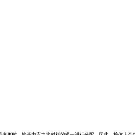
量变形时，地基中应力接材料的模一进行分配。因此。桩体上产