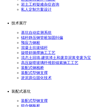
岩土工程疑难杂症咨询
私人定制方案设计
技术展厅
基坑自动监测系统
锚杆静压钢管桩加固纠偏
预应力钢桩
混凝土抗拔锚杆
旋喷斜抛撑施工工艺
流态土回填-建筑渣土和废弃泥浆变废为宝
高压旋喷玻璃纤维筋锚索施工工艺
装配式钢栈桥
装配式型钢支撑
淤泥原位固化技术
装配式基坑
装配式型钢支撑
组合钢板桩