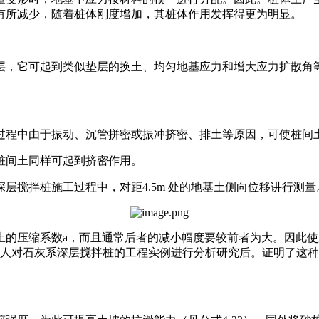
有所减少，随着桩体刚度增加，其桩体作用发挥得更为明显。
层，它可起到类似垫层的换土、均匀地基应力和增大应力扩散角
过程中由于振动、沉管拼密或振冲挤密、排土等原因，可使桩间
桩间土同样可起到挤密作用。
层搅拌桩施工过程中，对距4.5m 处的地基土侧向位移讲行测
的压缩系数a，而且通常后者的减小幅度要较前者为大。因此使
man 等人对石灰系深层搅拌桩的工程实例进行分析研究后。证明