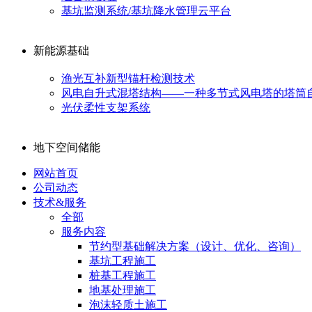
基坑监测系统/基坑降水管理云平台
新能源基础
渔光互补新型锚杆检测技术
风电自升式混塔结构——一种多节式风电塔的塔筒
光伏柔性支架系统
地下空间储能
网站首页
公司动态
技术&服务
全部
服务内容
节约型基础解决方案（设计、优化、咨询）
基坑工程施工
桩基工程施工
地基处理施工
泡沫轻质土施工