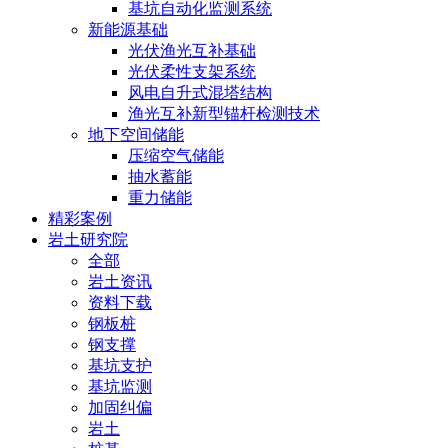
基坑自动化监测系统
新能源基础
光伏渔光互补基础
光伏柔性支架系统
风电自升式混塔结构
渔光互补新型锚杆检测技术
地下空间储能
压缩空气储能
抽水蓄能
重力储能
精彩案例
岩土研究院
全部
岩土资讯
资料下载
钢板桩
钢支撑
基坑支护
基坑监测
加固纠偏
岩土