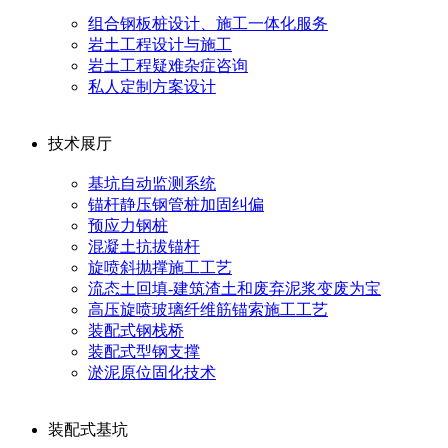
组合钢板桩设计、施工一体化服务
岩土工程设计与施工
岩土工程疑难杂症咨询
私人定制方案设计
技术展厅
基坑自动监测系统
锚杆静压钢管桩加固纠偏
预应力钢桩
混凝土抗拔锚杆
旋喷斜抛撑施工工艺
流态土回填-建筑渣土和废弃泥浆变废为宝
高压旋喷玻璃纤维筋锚索施工工艺
装配式钢栈桥
装配式型钢支撑
淤泥原位固化技术
装配式基坑