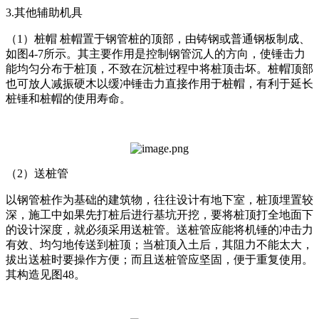
3.其他辅助机具
（1）桩帽 桩帽置于钢管桩的顶部，由铸钢或普通钢板制成、
如图4-7所示。其主要作用是控制钢管沉人的方向，使锤击力
能均匀分布于桩顶，不致在沉桩过程中将桩顶击坏。桩帽顶部
也可放人减振硬木以缓冲锤击力直接作用于桩帽，有利于延长
桩锤和桩帽的使用寿命。
（2）送桩管
以钢管桩作为基础的建筑物，往往设计有地下室，桩顶埋置较
深，施工中如果先打桩后进行基坑开挖，要将桩顶打全地面下
的设计深度，就必须采用送桩管。送桩管应能将机锤的冲击力
有效、均匀地传送到桩顶；当桩顶入土后，其阻力不能太大，
拔出送桩时要操作方便；而且送桩管应坚固，便于重复使用。
其构造见图48。