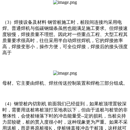
（3）焊接设备及材料 钢管桩施工时，桩段间连接均采用电
焊。普通焊机与低碳钢烟条虽然也能满足施工要求。但焊接速
度较慢，焊接质量不理想。因此对一些重点工程、大型工程其
质量要求很高时，往往采用半自动焊丝焊机，它的焊接效率
高，焊接变形小，操作方便，可全位焊接，焊接后的接头强度
高于
母材。它主要由焊机、焊丝传送控制装置和焊枪三部分组成。
（4）钢管桩内切割机 前面我们已经提到，如果桩顶埋置较深
时，需要用送桩将桩顶打至地表以下，但由于送桩与桩管的非
整体性，会使桩锤落下时的冲击能量受--定的损耗，当桩尖持
力层较硬，桩的贯入度很小时，这种现象更为严重。如果不采
用送桩，而是将原桩接K，使桩锤直接冲击于桩顶，这样就可