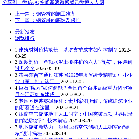
分享到：
微信
QQ空间
新浪微博
腾讯微博
人人网
上一篇
：钢管桩的施工准备
下一篇
：钢管桩的腐蚀及保护
最新发布
浏览排行
1
建筑材料价格疯长，基坑支护成本如何控制？
2022-
03-25
2
深度剖析！单轴水泥土搅拌桩的六大“痛点”，你遇到
过几个？
2026-05-19
3
恭喜东合南通过江苏省2025年度省级专精特新中小企
业（第二批）认定！
2025-12-05
4
巨石“魔方”如何储能？全国首个百兆瓦级重力储能项
目在江苏如东建成！
2025-08-25
5
老园区逆袭零碳标杆：贵州案例拆解，传统建筑企业
的新赛道在这里！
2025-08-21
6
压缩空气储能地下人工洞室：中国突破五项世界纪录
的“能源地堡” | 技术前沿
2025-08-20
7
地下储能新势力：浅层压缩空气储能人工硐室的“硬
核”设计揭秘
2025-08-19