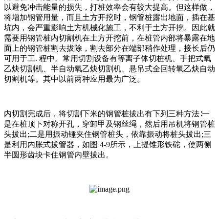
以避免冲击能量的损失，打桩效率会有较大提高。但这样做，
将增加钢管用量，而且土方开挖时，钢管桩露出地面，插在基
坑内，会严重影响土方机械化施工，不利于土方开挖。因此就
需要用钢管桩内切割机在土方开挖前，在桩管内部将暴露在地
面上的钢管桩割去拔除，割去部分在端部稍作处理，接长后仍
可用于工. 程中。常用切割设备有等离子体切桩机、手把式氧
乙炔切割机、半自动氧乙炔切割机、悬吊式全回转氧乙炔自动
切割机等。其中以前两种应用最为广泛。
内切割完成后，将切割下米的钢管桩拔出有下列三种方法∶一
是在桩顶下对称开孔，穿卸甲及钢丝绳，然后用吊机将钢管桩
头拔出;二是用振动锤夹住钢管桩头，依靠振动将桩头拔出;三
是利用内胀式拔管器，如图 4-9所示，上提锥形铁砣，使两侧
半圆形齿块卡住钢管内壁拔出。