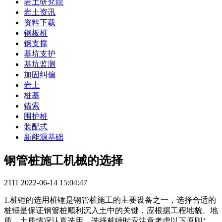
岩土研究院
岩土资讯
资料下载
钢板桩
钢支撑
基坑支护
基坑监测
加固纠偏
岩土
桩基
锚索
围护桩
装配式
新能源基础
钢管桩施工机械的选择
2111
2022-06-14 15:04:47
1.桩锤的选用桩锤是钢管桩施工的主要设备之一，选择合适的
桩锤是保证钢管桩顺利沉入土中的关键，应根据工程地貌、地
质、土质情况认真选用。选择桩锤时应注意考虑以下原则∶