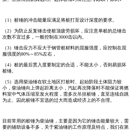
（1）桩锤的冲击能量应满足将桩打至设计深度的要求。
（2）为防止反复锤击使桩顶疲劳损坏，应注意单桩的总锤击
次数不宜过多，一般控制在3000击以内。
（3）锤击应力不应大于钢管桩材料的屈服强度，应控制在屈
服强度的80%～85%左右，
（4）桩的最后贯入度要制定的合适，不能太小，否则易损坏
桩锤。
（5）选用柴油锤在软土地区打桩时、起始阶段土体阻力较
小，柴油锤向上弹起距离太小，汽缸再次降落时不能保证将燃
料室中气体压缩至发火程度，需多次吊挂桩锤，直至连续自跳
为止、囚此桩锤不宜选的过大而造成经济上的不合理。
目前常用的桩锤为柴油锤，主要是因为它的锤击能量较大，需
要的辅助设备不多，关于紫油锤的工作原理及特点，我们在第