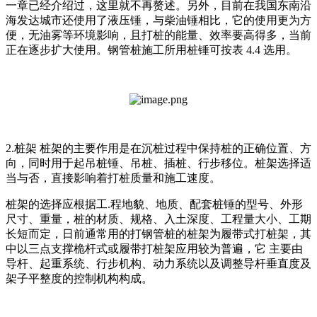
一章已经介绍过，这里就不再赘述。另外，目前在我国东南沿
海发达城市还使用了液压锤，与柴油锤相比，它的使用更为方
便，无油雾等环境影响，且打桩的能量、效率要高得多，当前
正在逐步扩大使用。钢管桩施工所用桩锤可按表 4.4 选用。
2.桩架 桩架的主要作用是在沉桩过程中保持桩的正确位置、方
向，同时用于起吊桩锤、吊桩、插桩、行步移位。桩架选择适
当与否，直接影响着打桩质量和施工速度。
桩架的选择应根据工.程地貌、地质、配套桩锤的型号、外形
尺寸、重量，桩的材质、规格、入土深度、工程量大小、工期
长短而定，日前通常用的打钢管桩的桩架为履带式打桩架，其
中以三点支撑桅杆式或履带打桩架应用较为普遍，它 主要由
导杆、起重系统、行步机构、动力系统以及调整导杆垂直度及
架子平整度的控制机构构成。