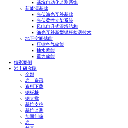
基坑自动化监测系统
新能源基础
光伏渔光互补基础
光伏柔性支架系统
风电自升式混塔结构
渔光互补新型锚杆检测技术
地下空间储能
压缩空气储能
抽水蓄能
重力储能
精彩案例
岩土研究院
全部
岩土资讯
资料下载
钢板桩
钢支撑
基坑支护
基坑监测
加固纠偏
岩土