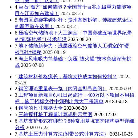
业（第二批）认定！
2025-12-05
4
巨石“魔方”如何储能？全国首个百兆瓦级重力储能项
目在江苏如东建成！
2025-08-25
5
老园区逆袭零碳标杆：贵州案例拆解，传统建筑企业
的新赛道在这里！
2025-08-21
6
压缩空气储能地下人工洞室：中国突破五项世界纪录
的“能源地堡” | 技术前沿
2025-08-20
7
地下储能新势力：浅层压缩空气储能人工硐室的“硬
核”设计揭秘
2025-08-19
8
海上风电吸力筒基础：负压“拔火罐”技术突破深海挑
战
2025-07-08
1
建筑材料价格疯长，基坑支护成本如何控制？
2022-
03-25
2
钢管理论重量表一览（内附全型号查阅）
2020-06-03
3
工程项目新规自6月1日起施行：400万以下项目不用招
标，施工招标文件中须列出危大工程清单
2018-04-18
4
钢管的尺寸规格大全
2020-06-29
5
三轴搅拌桩工程量计算规则示意图
2020-12-03
6
基坑支护形式有哪些？8种常用基坑支护结构类型详细
分析
2020-05-22
7
基坑土压力计算方法(附带公式计算方法）
2021-10-25