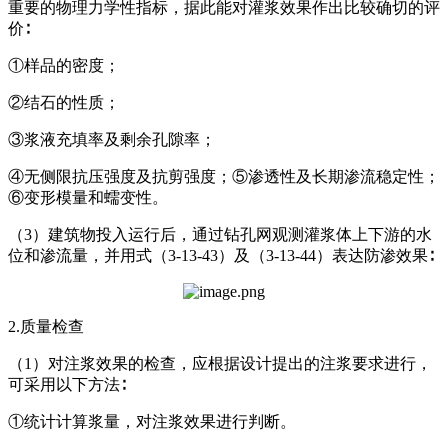
重要的物理力学性指标，据此能对灌浆效果作出比较确切的评
价∶
①样品的密度；
②结石的性质；
③浆液充填率及剩余孔隙率；
④无侧限抗压强度及抗剪强度；⑤渗透性及长期渗流稳定性；
⑥变形模量和蠕变性。
（3）建筑物投入运行后，通过钻孔网观测灌浆体上下游的水
位和渗流量，并用式（3-13-43）及（3-13-44）表达防渗效果∶
2.质量检查
（1）对注浆效果的检查，应根据设计提出的注浆要求进行，
可采用以下方法∶
①统计计算浆量，对注浆效果进行判断。