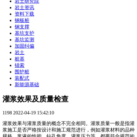
岩土研究院
岩土资讯
资料下载
钢板桩
钢支撑
基坑支护
基坑监测
加固纠偏
岩土
桩基
锚索
围护桩
装配式
新能源基础
灌浆效果及质量检查
1198
2022-04-19 15:42:10
灌浆效果与灌浆质量的概念不完全相同。灌浆质量一般是指灌
浆施工是否严格按设计和施工规范进行，例如灌浆材料的品种
规格、浆液的性能、钻孔角度、灌浆压力等，都要符合规范的