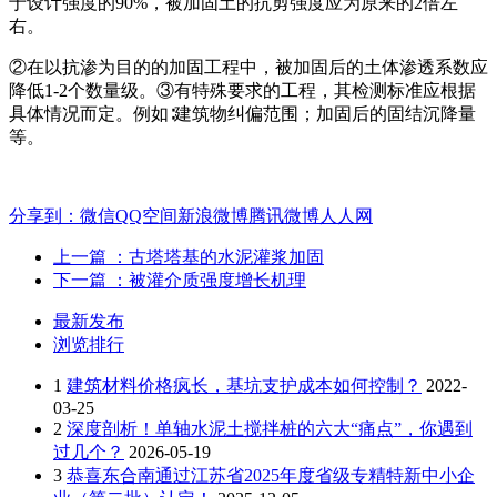
于设计强度的90%，被加固土的抗剪强度应为原来的2倍左
右。
②在以抗渗为目的的加固工程中，被加固后的土体渗透系数应
降低1-2个数量级。③有特殊要求的工程，其检测标准应根据
具体情况而定。例如∶建筑物纠偏范围；加固后的固结沉降量
等。
分享到：
微信
QQ空间
新浪微博
腾讯微博
人人网
上一篇
：古塔塔基的水泥灌浆加固
下一篇
：被灌介质强度增长机理
最新发布
浏览排行
1
建筑材料价格疯长，基坑支护成本如何控制？
2022-
03-25
2
深度剖析！单轴水泥土搅拌桩的六大“痛点”，你遇到
过几个？
2026-05-19
3
恭喜东合南通过江苏省2025年度省级专精特新中小企