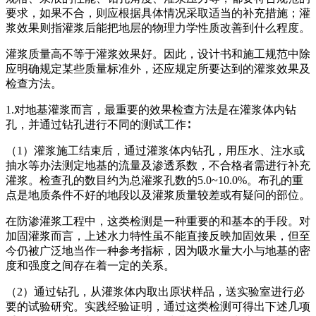
要求，如果不合，则应根据具体情况采取适当的补充措施；灌
浆效果则指灌浆后能把地层的物理力学性质改善到什么程度。
灌浆质量高不等于灌浆效果好。因此，设计书和施工规范中除
应明确规定某些质量标准外，还应规定所要达到的灌浆效果及
检查方法。
1.对地基灌浆而言，最重要的效果检查方法是在灌浆体内钻
孔，并通过钻孔进行不同的测试工作∶
（1）灌浆施工结束后，通过灌浆体内钻孔，用压水、注水或
抽水等办法测定地基的流量及渗透系数，不合格者需进行补充
灌浆。检查孔的数目约为总灌浆孔数的5.0~10.0%。布孔的重
点是地质条件不好的地段以及灌浆质量较差或有疑问的部位。
在防渗灌浆工程中，这类检测是一种重要的和基本的手段。对
加固灌浆而言，上述水力特性虽不能直接反映加固效果，但至
今仍被广泛地当作一种参考指标，因为吸水量大小与地基的密
度和强度之间存在着一定的关系。
（2）通过钻孔，从灌浆体内取出原状样品，送实验室进行必
要的试验研究。实践经验证明，通过这类检测可得出下述几项