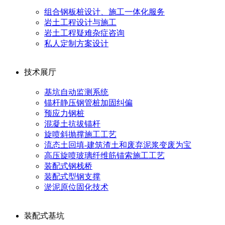
组合钢板桩设计、施工一体化服务
岩土工程设计与施工
岩土工程疑难杂症咨询
私人定制方案设计
技术展厅
基坑自动监测系统
锚杆静压钢管桩加固纠偏
预应力钢桩
混凝土抗拔锚杆
旋喷斜抛撑施工工艺
流态土回填-建筑渣土和废弃泥浆变废为宝
高压旋喷玻璃纤维筋锚索施工工艺
装配式钢栈桥
装配式型钢支撑
淤泥原位固化技术
装配式基坑