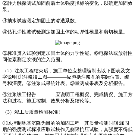
②静力触探测试加固前后土体强度指标的变化，以确定加固效
果。
③抽水试验测定加固土的渗透系数。
④钻孔弹性波试验测定加固土体的动弹性模量和剪切模量。
⑤标准贯入试验测定加固土体的力学性能。⑥电探法或放射性
同位素测定浆液的注入范围。
（2）注浆工程结束后，施工单位应整理编制出以下图表及文
字说明∶①注浆竣工图————应包括注浆孔的实际位置、编
号和深度。②注浆成果统计表。③量测成果表及分析报告。
④注浆竣工报告————应说明工程概况、完成情况、施工方
法和过程、施工控制、效果分析及结论等。
（3）竣工后质量检测标准∶
①以控制地基沉降为目的的加固工程，其质量检测时间∶加固
后的强度测试标准应取试块作无侧限抗压试验，其强度不得低