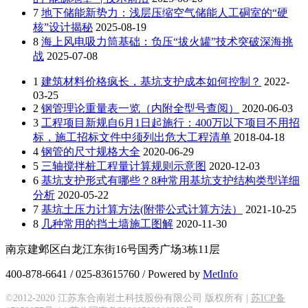
7
地下储能新势力：浅层压缩空气储能人工硐室的“硬
核”设计揭秘
2025-08-19
8
海上风电吸力筒基础：负压“拔火罐”技术突破深海挑
战
2025-07-08
1
建筑材料价格疯长，基坑支护成本如何控制？
2022-
03-25
2
钢管理论重量表一览（内附全型号查阅）
2020-06-03
3
工程项目新规自6月1日起施行：400万以下项目不用招
标，施工招标文件中须列出危大工程清单
2018-04-18
4
钢管的尺寸规格大全
2020-06-29
5
三轴搅拌桩工程量计算规则示意图
2020-12-03
6
基坑支护形式有哪些？8种常用基坑支护结构类型详细
分析
2020-05-22
7
基坑土压力计算方法(附带公式计算方法）
2021-10-25
8
几种常用的挡土墙施工图解
2020-11-30
南京建邺区白龙江东街16号国秀广场3栋11层
400-878-6641 / 025-83615760 / Powered by
MetInfo
©2012-2020 江苏东合南岩土科技股份有限公司 版权所有 |
苏ICP备