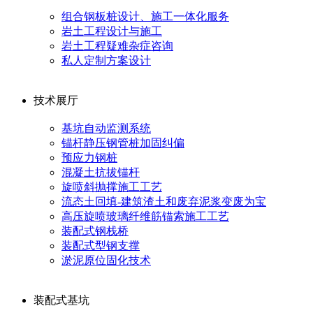
组合钢板桩设计、施工一体化服务
岩土工程设计与施工
岩土工程疑难杂症咨询
私人定制方案设计
技术展厅
基坑自动监测系统
锚杆静压钢管桩加固纠偏
预应力钢桩
混凝土抗拔锚杆
旋喷斜抛撑施工工艺
流态土回填-建筑渣土和废弃泥浆变废为宝
高压旋喷玻璃纤维筋锚索施工工艺
装配式钢栈桥
装配式型钢支撑
淤泥原位固化技术
装配式基坑