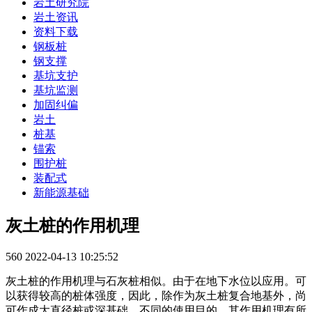
岩土研究院
岩土资讯
资料下载
钢板桩
钢支撑
基坑支护
基坑监测
加固纠偏
岩土
桩基
锚索
围护桩
装配式
新能源基础
灰土桩的作用机理
560
2022-04-13 10:25:52
灰土桩的作用机理与石灰桩相似。由于在地下水位以应用。可
以获得较高的桩体强度，因此，除作为灰土桩复合地基外，尚
可作成大直径桩或深基础。不同的使用目的，其作用机理有所