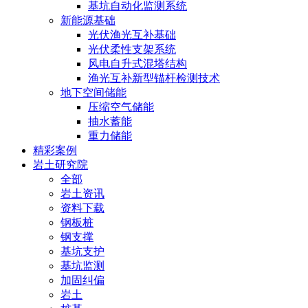
基坑自动化监测系统
新能源基础
光伏渔光互补基础
光伏柔性支架系统
风电自升式混塔结构
渔光互补新型锚杆检测技术
地下空间储能
压缩空气储能
抽水蓄能
重力储能
精彩案例
岩土研究院
全部
岩土资讯
资料下载
钢板桩
钢支撑
基坑支护
基坑监测
加固纠偏
岩土