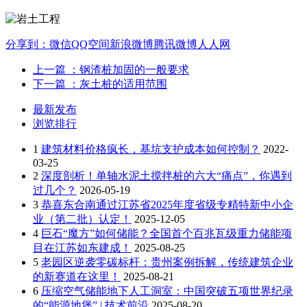
分享到：
微信
QQ空间
新浪微博
腾讯微博
人人网
上一篇
：钢渣桩加固的一般要求
下一篇
：灰土桩的适用范围
最新发布
浏览排行
1
建筑材料价格疯长，基坑支护成本如何控制？
2022-
03-25
2
深度剖析！单轴水泥土搅拌桩的六大“痛点”，你遇到
过几个？
2026-05-19
3
恭喜东合南通过江苏省2025年度省级专精特新中小企
业（第二批）认定！
2025-12-05
4
巨石“魔方”如何储能？全国首个百兆瓦级重力储能项
目在江苏如东建成！
2025-08-25
5
老园区逆袭零碳标杆：贵州案例拆解，传统建筑企业
的新赛道在这里！
2025-08-21
6
压缩空气储能地下人工洞室：中国突破五项世界纪录
的“能源地堡” | 技术前沿
2025-08-20