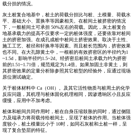
载分担的情况。
灰土桩复合地基中，桩土的荷载分担比与桩、土模量、荷载水
平、基础大小、置换率等因豪相关。在桩间土被挤密的情况
下，一般桩间土可承担 50%左右的荷载。因此，灰土桩复合
地基承载力的提高不仅要求一定的桩体强度，还要依靠对桩间
土的挤密加强。在成孔成桩中桩间土挤密效果。取决于土性、
施工工艺、桩径和轩换率等因素。而且桩长范围内，挤密效果
也不同。在大孔隙黄土中，一根桩的有效挤密区的半径约为1
~1.5d，影响半径约1.5~2d。经挤密后桩间土承载力约为挤密
前的1.51~1.71倍，规范规定为1.4倍。如果加固土非黄土，则
其挤密效果的定量分析除参照其它桩型的经验外，应通过现场
原位测试确定。
关于桩体材料中 Ca（OH）。及其它活性物质与桩周土的化学
反应问题，其机理与桩体固化机理相同，因渗透响区小且反应
缓慢，应用中不加考虑。
桩体和桩间共同作用时，桩在自身压缩鼓胀的同时，通过侧阻
力及端承力将荷载传给桩间土，呈现了桩体的作用。当桩体强
度较小，桩土模量比小于 10时，如同石灰桩和土桩一样，呈
现了复合垫层的特征。