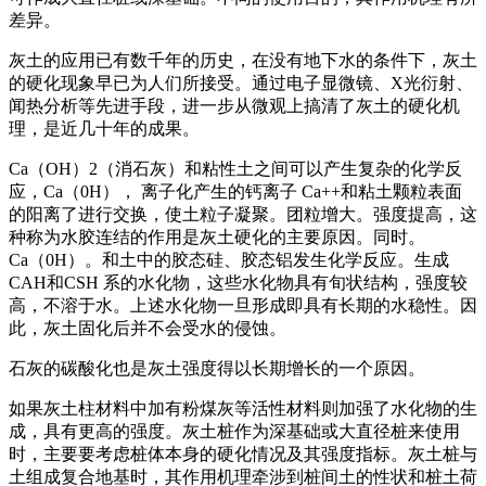
差异。
灰土的应用已有数千年的历史，在没有地下水的条件下，灰土
的硬化现象早已为人们所接受。通过电子显微镜、X光衍射、
闻热分析等先进手段，进一步从微观上搞清了灰土的硬化机
理，是近几十年的成果。
Ca（OH）2（消石灰）和粘性土之间可以产生复杂的化学反
应，Ca（0H）， 离子化产生的钙离子 Ca++和粘土颗粒表面
的阳离了进行交换，使土粒子凝聚。团粒增大。强度提高，这
种称为水胶连结的作用是灰土硬化的主要原因。同时。
Ca（0H）。和土中的胶态硅、胶态铝发生化学反应。生成
CAH和CSH 系的水化物，这些水化物具有旬状结构，强度较
高，不溶于水。上述水化物一旦形成即具有长期的水稳性。因
此，灰土固化后并不会受水的侵蚀。
石灰的碳酸化也是灰土强度得以长期增长的一个原因。
如果灰土柱材料中加有粉煤灰等活性材料则加强了水化物的生
成，具有更高的强度。灰土桩作为深基础或大直径桩来使用
时，主要要考虑桩体本身的硬化情况及其强度指标。灰土桩与
土组成复合地基时，其作用机理牵涉到桩间土的性状和桩土荷