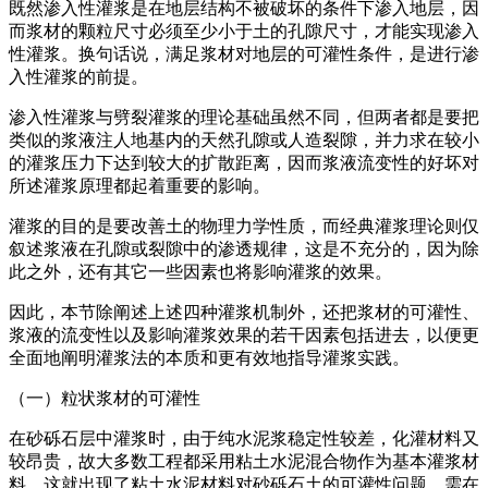
既然渗入性灌浆是在地层结构不被破坏的条件下渗入地层，因
而浆材的颗粒尺寸必须至少小于土的孔隙尺寸，才能实现渗入
性灌浆。换句话说，满足浆材对地层的可灌性条件，是进行渗
入性灌浆的前提。
渗入性灌浆与劈裂灌浆的理论基础虽然不同，但两者都是要把
类似的浆液注人地基内的天然孔隙或人造裂隙，并力求在较小
的灌浆压力下达到较大的扩散距离，因而浆液流变性的好坏对
所述灌浆原理都起着重要的影响。
灌浆的目的是要改善土的物理力学性质，而经典灌浆理论则仅
叙述浆液在孔隙或裂隙中的渗透规律，这是不充分的，因为除
此之外，还有其它一些因素也将影响灌浆的效果。
因此，本节除阐述上述四种灌浆机制外，还把浆材的可灌性、
浆液的流变性以及影响灌浆效果的若干因素包括进去，以便更
全面地阐明灌浆法的本质和更有效地指导灌浆实践。
（一）粒状浆材的可灌性
在砂砾石层中灌浆时，由于纯水泥浆稳定性较差，化灌材料又
较昂贵，故大多数工程都采用粘土水泥混合物作为基本灌浆材
料，这就出现了粘土水泥材料对砂砾石土的可灌性问题。需在