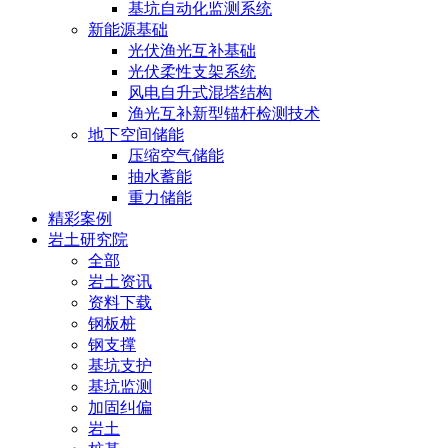
基坑自动化监测系统
新能源基础
光伏渔光互补基础
光伏柔性支架系统
风电自升式混塔结构
渔光互补新型锚杆检测技术
地下空间储能
压缩空气储能
抽水蓄能
重力储能
精彩案例
岩土研究院
全部
岩土资讯
资料下载
钢板桩
钢支撑
基坑支护
基坑监测
加固纠偏
岩土