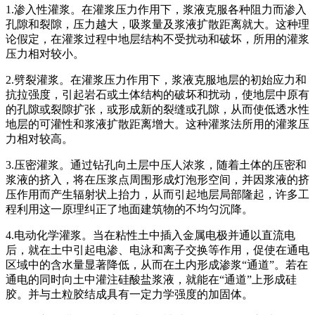
1.渗入性灌浆。在灌浆压力作用下，浆液克服各种阻力而渗入
孔隙和裂隙，压力越大，吸浆量及浆液扩散距离就大。这种理
论假定，在灌浆过程中地层结构不受扰动和破坏，所用的灌浆
压力相对较小。
2.劈裂灌浆。在灌浆压力作用下，浆液克服地层的初始应力和
抗拉强度，引起岩石或土体结构的破坏和扰动，使地层中原有
的孔隙或裂隙扩张，或形成新的裂缝或孔隙，从而使低透水性
地层的可灌性和浆液扩散距离增大。这种灌浆法所用的灌浆压
力相对较高。
3.压密灌浆。通过钻孔向土层中压人浓浆，随着土体的压密和
浆液的挤入，将在压浆点周围形成灯泡形空间，并因浆液的挤
压作用而产生辐射状上抬力，从而引起地层局部隆起，许多工
程利用这一原理纠正了地面建筑物的不均匀沉降。
4.电动化学灌浆。当在粘性土中插入金属电极并通以直流电
后，就在土中引起电渗、电泳和离子交换等作用，促使在通电
区域中的含水量显著降低，从而在土内形成渗浆“通道”。若在
通电的同时向土中灌注硅酸盐浆液，就能在“通道”上形成硅
胶。并与土粒胶结成具有一定力学强度的加固体。