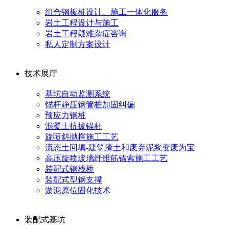
组合钢板桩设计、施工一体化服务
岩土工程设计与施工
岩土工程疑难杂症咨询
私人定制方案设计
技术展厅
基坑自动监测系统
锚杆静压钢管桩加固纠偏
预应力钢桩
混凝土抗拔锚杆
旋喷斜抛撑施工工艺
流态土回填-建筑渣土和废弃泥浆变废为宝
高压旋喷玻璃纤维筋锚索施工工艺
装配式钢栈桥
装配式型钢支撑
淤泥原位固化技术
装配式基坑