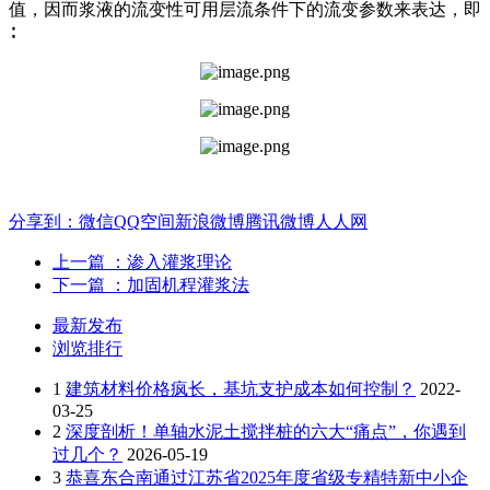
值，因而浆液的流变性可用层流条件下的流变参数来表达，即
∶
分享到：
微信
QQ空间
新浪微博
腾讯微博
人人网
上一篇
：渗入灌浆理论
下一篇
：加固机程灌浆法
最新发布
浏览排行
1
建筑材料价格疯长，基坑支护成本如何控制？
2022-
03-25
2
深度剖析！单轴水泥土搅拌桩的六大“痛点”，你遇到
过几个？
2026-05-19
3
恭喜东合南通过江苏省2025年度省级专精特新中小企