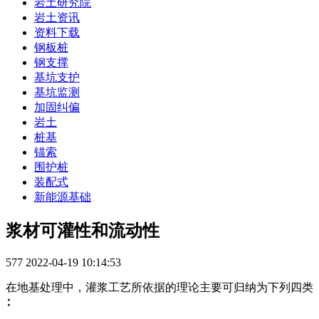
岩土研究院
岩土资讯
资料下载
钢板桩
钢支撑
基坑支护
基坑监测
加固纠偏
岩土
桩基
锚索
围护桩
装配式
新能源基础
浆材可灌性和流动性
577
2022-04-19 10:14:53
在地基处理中，灌浆工艺所依据的理论主要可归纳为下列四类
∶