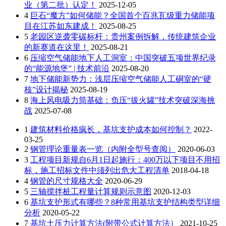
业（第二批）认定！
2025-12-05
4
巨石“魔方”如何储能？全国首个百兆瓦级重力储能项
目在江苏如东建成！
2025-08-25
5
老园区逆袭零碳标杆：贵州案例拆解，传统建筑企业
的新赛道在这里！
2025-08-21
6
压缩空气储能地下人工洞室：中国突破五项世界纪录
的“能源地堡” | 技术前沿
2025-08-20
7
地下储能新势力：浅层压缩空气储能人工硐室的“硬
核”设计揭秘
2025-08-19
8
海上风电吸力筒基础：负压“拔火罐”技术突破深海挑
战
2025-07-08
1
建筑材料价格疯长，基坑支护成本如何控制？
2022-
03-25
2
钢管理论重量表一览（内附全型号查阅）
2020-06-03
3
工程项目新规自6月1日起施行：400万以下项目不用招
标，施工招标文件中须列出危大工程清单
2018-04-18
4
钢管的尺寸规格大全
2020-06-29
5
三轴搅拌桩工程量计算规则示意图
2020-12-03
6
基坑支护形式有哪些？8种常用基坑支护结构类型详细
分析
2020-05-22
7
基坑土压力计算方法(附带公式计算方法）
2021-10-25