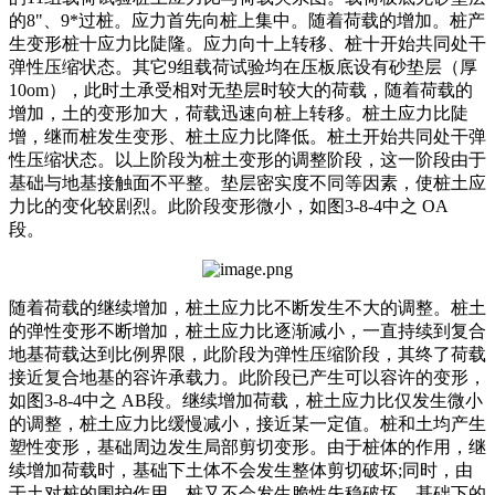
的8"、9*过桩。应力首先向桩上集中。随着荷载的增加。桩产
生变形桩十应力比陡隆。应力向十上转移、桩十开始共同处干
弹性压缩状态。其它9组载荷试验均在压板底设有砂垫层（厚
10om），此时土承受相对无垫层时较大的荷载，随着荷载的
增加，土的变形加大，荷载迅速向桩上转移。桩土应力比陡
增，继而桩发生变形、桩土应力比降低。桩土开始共同处干弹
性压缩状态。以上阶段为桩土变形的调整阶段，这一阶段由于
基础与地基接触面不平整。垫层密实度不同等因素，使桩土应
力比的变化较剧烈。此阶段变形微小，如图3-8-4中之 OA
段。
随着荷载的继续增加，桩土应力比不断发生不大的调整。桩土
的弹性变形不断增加，桩土应力比逐渐减小，一直持续到复合
地基荷载达到比例界限，此阶段为弹性压缩阶段，其终了荷载
接近复合地基的容许承载力。此阶段已产生可以容许的变形，
如图3-8-4中之 AB段。继续增加荷载，桩土应力比仅发生微小
的调整，桩土应力比缓慢减小，接近某一定值。桩和土均产生
塑性变形，基础周边发生局部剪切变形。由于桩体的作用，继
续增加荷载时，基础下土体不会发生整体剪切破坏;同时，由
于土对桩的围护作用，桩又不会发生脆性失稳破坏，基础下的