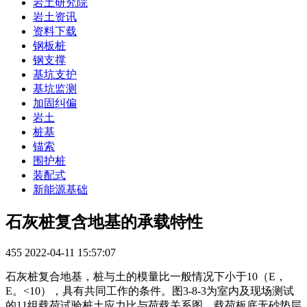
岩土研究院
岩土资讯
资料下载
钢板桩
钢支撑
基坑支护
基坑监测
加固纠偏
岩土
桩基
锚索
围护桩
装配式
新能源基础
石灰桩复含地基的承载特性
455
2022-04-11 15:57:07
石灰桩复合地基，桩与土的模量比一般情况下小于10（E，
E。<10），具有共同工作的条件。图3-8-3为室内及现场测试
的11组载荷试验桩土应力比与荷载关系图。载荷板底无砂垫层