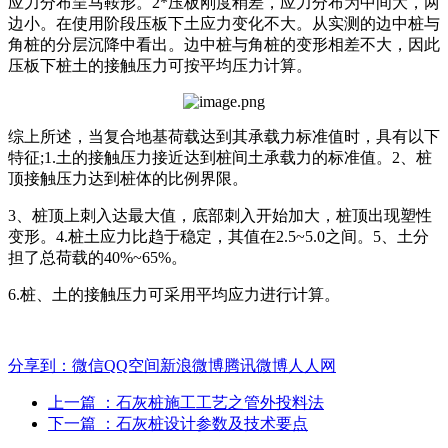
应力分布呈马鞍形。2*压板刚度稍差，应力分布为中间大，两
边小。在使用阶段压板下土应力变化不大。从实测的边中桩与
角桩的分层沉降中看出。边中桩与角桩的变形相差不大，因此
压板下桩土的接触压力可按平均压力计算。
综上所述，当复合地基荷载达到其承载力标准值时，具有以下
特征;1.土的接触压力接近达到桩间土承载力的标准值。2、桩
顶接触压力达到桩体的比例界限。
3、桩顶上刺入达最大值，底部刺入开始加大，桩顶出现塑性
变形。4.桩土应力比趋于稳定，其值在2.5~5.0之间。5、土分
担了总荷载的40%~65%。
6.桩、土的接触压力可采用平均应力进行计算。
分享到：
微信
QQ空间
新浪微博
腾讯微博
人人网
上一篇
：石灰桩施工工艺之管外投料法
下一篇
：石灰桩设计参数及技术要点