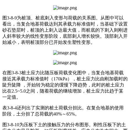
图3-8-9为桩顶、桩底刺入变形与荷载的关系图。从图中可以
看出，当复合地基荷载达到其承载力标准值时，当基础下设置
砂石垫层时，桩顶的上刺入达最大值，而桩底的下刺入则刚进
人斜率较大的线性变形阶段，底部刺人增长较快。顶部刺入开
始减小，表明桩顶部分已开始发生塑性变形。
在图3-8-3桩土应力比随压板荷载变化图中，当复合地基荷载
接近其承载力标准值时（170kPa），桩土应力比由刚加载时的
陡升陡降 ，开始转为稳定的缓慢下降趋势，此时的桩土应力
比在2.5~5.0之间，随着荷载的继续增加，桩土应力比趋于某
一定值。
表3-8-4还列出了实测的桩土荷载分担比。在复合地基的使用
阶段，土分担了总荷载的40%～65%。
图3-8-10为压板下土的接触压力的分布图形。刚性压板下的土