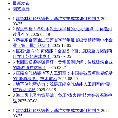
最新发布
浏览排行
1
建筑材料价格疯长，基坑支护成本如何控制？
2022-
03-25
2
深度剖析！单轴水泥土搅拌桩的六大“痛点”，你遇到
过几个？
2026-05-19
3
恭喜东合南通过江苏省2025年度省级专精特新中小企
业（第二批）认定！
2025-12-05
4
巨石“魔方”如何储能？全国首个百兆瓦级重力储能项
目在江苏如东建成！
2025-08-25
5
老园区逆袭零碳标杆：贵州案例拆解，传统建筑企业
的新赛道在这里！
2025-08-21
6
压缩空气储能地下人工洞室：中国突破五项世界纪录
的“能源地堡” | 技术前沿
2025-08-20
7
地下储能新势力：浅层压缩空气储能人工硐室的“硬
核”设计揭秘
2025-08-19
8
海上风电吸力筒基础：负压“拔火罐”技术突破深海挑
战
2025-07-08
1
建筑材料价格疯长，基坑支护成本如何控制？
2022-
03-25