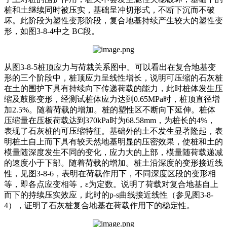
桩和土继续同时被压实，基础呈冲切形式，不断下沉而不破
坏。此阶段为塑性变形阶段，复合地基持续产生较大的塑性变
形，如图3-8-4中之 BC段。
从图3-8-5桩顶应力与荷裁关系图中。可以看出在复合地基变
形的三个阶段中，桩顶应力呈线性增长，说明可压缩的石灰桩
在土的围护下具有持续向下传递荷载的能力，此时桩体发生压
缩及鼓胀变形，经测试桩体应力达到0.65MPa时，桩顶直径增
加2.5%。随着荷载的增加。桩的塑性区不断向下延伸。桩体
压缩量在压板荷载达到370kPa时为68.58mm，为桩长的4%，
表现了石灰桩的可压缩特征。基础外的土不发生显著隆起，表
明桩土自上而下具有较天然地基明显的压密效果，使桩和土的
模量随深度发生不同的变化，应力大的上部，模量随荷载递减
的速度小于下部。随着荷载的增加。桩土沿深度的变形接近线
性，见图3-8-6，表明在荷载作用下，不同深度区段的变形相
等，即各点应变相等，ε为定数。说明了荷载对复合地基自上
而下的持续压实效应，此时的p-s曲线接近线性（参见图3-8-
4），证明了石灰桩复合地基在荷载作用下的稳定性。