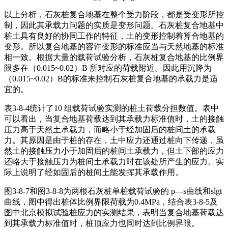
以上分析，石灰桩复合地基在整个受力阶段，都是受变形所控
制，因此其承载力问题的实质是变形问题。石灰桩复合地基中
桩土具有良好的协同工作的特征，土的变形控制着算合地基的
变形。所以复合地基的容许变形的标准应当与天然地基的标准
相一致。根据大量的载荷试验分析，石灰桩复合地基的比例界
限多在（0.015~0.02）B 所对应的荷载附近。因此用沉降为
（0.015~0.02）B的标准来控制石灰桩复合地基的承载力是适
宜的。
表3-8-4统计了10 组载荷试验实测的桩土荷载分担数值。表中
可以看出，当复合地基荷载达到其承载力标准值时，土的接触
压力高于天然土承载力，而略小于经加固后的桩间土的承载
力。其原因是由于桩的存在，土中应力还通过桩向下传递，虽
然土的接触压力小于加固后的桩间土承载力，但土下部的应力
还略大于接触压力为桩间土承载力时在该处所产生的应力。实
际上说明了经如固后的桩间土能发挥其承载作用。
图3-8-7和图3-8-8为两根石灰桩单桩载荷试验的 p—s曲线和slgt
曲线，图中得出桩体比例界限荷载为0.4MPa，结合表3-8-5及
图中北京模拟试验桩应力的实测结果，表明当复合地基荷载达
到其承载力标准值时，桩顶应力也同时达到比例界限。