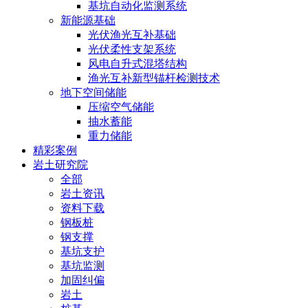
基坑自动化监测系统
新能源基础
光伏渔光互补基础
光伏柔性支架系统
风电自升式混塔结构
渔光互补新型锚杆检测技术
地下空间储能
压缩空气储能
抽水蓄能
重力储能
精彩案例
岩土研究院
全部
岩土资讯
资料下载
钢板桩
钢支撑
基坑支护
基坑监测
加固纠偏
岩土