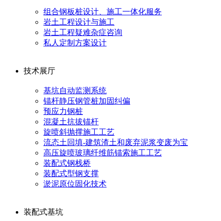
组合钢板桩设计、施工一体化服务
岩土工程设计与施工
岩土工程疑难杂症咨询
私人定制方案设计
技术展厅
基坑自动监测系统
锚杆静压钢管桩加固纠偏
预应力钢桩
混凝土抗拔锚杆
旋喷斜抛撑施工工艺
流态土回填-建筑渣土和废弃泥浆变废为宝
高压旋喷玻璃纤维筋锚索施工工艺
装配式钢栈桥
装配式型钢支撑
淤泥原位固化技术
装配式基坑