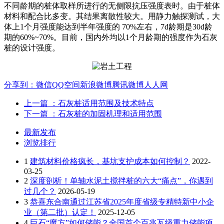
不同龄期的桩体取样所进行的无侧限抗压强度表时。由于桩体
材料和配合比多变。其结果离散性较大。用静力触探测试，大
体上1个月强度能达到半年强度的 70%左右，7d龄期是30d龄
期的60%~70%。目前，国内外均以1个月龄期的强度作为石灰
桩的设计强度。
分享到：
微信
QQ空间
新浪微博
腾讯微博
人人网
上一篇
：石灰桩适用范围及技术特点
下一篇
：石灰桩的加固机理和适用范围
最新发布
浏览排行
1
建筑材料价格疯长，基坑支护成本如何控制？
2022-
03-25
2
深度剖析！单轴水泥土搅拌桩的六大“痛点”，你遇到
过几个？
2026-05-19
3
恭喜东合南通过江苏省2025年度省级专精特新中小企
业（第二批）认定！
2025-12-05
4
巨石“魔方”如何储能？全国首个百兆瓦级重力储能项