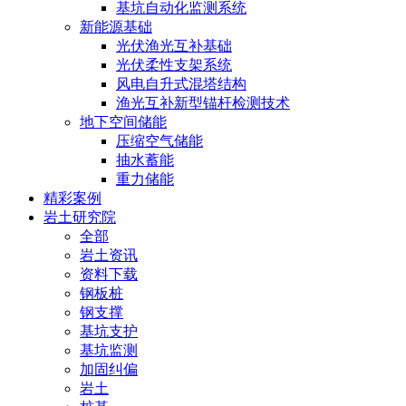
基坑自动化监测系统
新能源基础
光伏渔光互补基础
光伏柔性支架系统
风电自升式混塔结构
渔光互补新型锚杆检测技术
地下空间储能
压缩空气储能
抽水蓄能
重力储能
精彩案例
岩土研究院
全部
岩土资讯
资料下载
钢板桩
钢支撑
基坑支护
基坑监测
加固纠偏
岩土