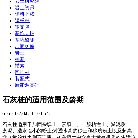
岩土研究院
岩土资讯
资料下载
钢板桩
钢支撑
基坑支护
基坑监测
加固纠偏
岩土
桩基
锚索
围护桩
装配式
新能源基础
石灰桩的适用范围及龄期
616
2022-04-11 10:05:51
石灰柱适用于加固杂填土、素填土、一般粘性土、淤泥质土、
淤泥、透水性小的粉土;对透水高的砂土和砂质粉土以及超高
含水量的软土则不适用。如杂填土中含有大量有机质的生活垃