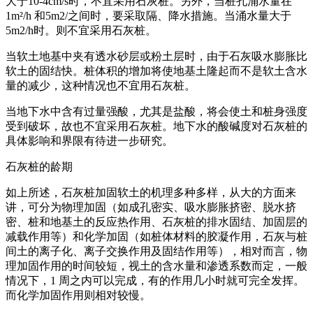
大于10-4cm/s时，不宜采用石灰桩。另外，当桩孔涌水量在
1m²/h 和5m2/之间时，要采取隔、降水措施。当涌水量大于
5m2/h时。则不宜采用石灰桩。
当软土地基中夹有透水砂层或粉土层时，由于石灰吸水膨胀比
软土的固结快。桩体积的增加将使地基土隆起而不是软土含水
量的减少，这种情况也不宜用石灰桩。
当地下水中含有过量强酸，尤其是盐酸，将会使土和桩身强度
受到破坏，故也不宜采用石灰桩。地下水的酸碱度对石灰桩的
具体影响和界限有待进一步研究。
石灰桩的龄期
如上所述，石灰桩加固软土的机理多种多样，从大的方面来
讲，可分为物理加固（如成孔密实、吸水膨胀挤密、脱水挤
密、桩和地基土的反应热作用、石灰桩的排水固结、加固层的
减载作用等）和化学加固（如桩体材料的胶凝作用，石灰与桩
间土的离子化、离子交换作用及固结作用等），相对而言，物
理加固作用的时间较短，视土的含水量和渗透系数而定，一般
情况下，1 周之内可以完成，有的作用几小时就可完全发挥。
而化学加固作用则相对较慢。