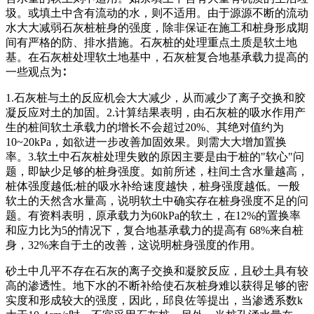
圾。或填土中含有流动的水，则不适用。由于源源不断的流动
水大大减弱石灰桩桩身的强度，除非保证在施工和桩身形成期
间有严格的防、排水措施。石灰桩的处理重点土质是软土地
基。在石灰桩处理软土地基中，石灰桩复合地基承载力提高的
一些观点为∶
1.石灰桩与土的反应机会大大减少，从而减少了离子交换和胶
凝反应对土的加固。2.计算结果表明，由石灰桩的吸水作用产
生的桩间软土承载力的增长不会超过20%、其绝对值约为
10~20kPa，如欲进一步改善加固效果。则需大大增加置换
率。3.软土中石灰桩处理失败的原因主要是由于桩的"软心"问
题，即缺少足够的桩身强度。如前所述，柱间土含水量越高，
桩体强度越低;桩的吸水补给速度越快，桩身强度越低。一般
软土的天然含水量高，说明软土中确实存在桩身强度不足的问
题。有资料表明，原承载力为60kPa的软土，在12%的置换率
和应力比为5的情况下，复合地基承载力的提高有 68%来自桩
身，32%来自于土的改善，这说明桩身强度的作用。
砂土中几平不存在石灰的离子交换和凝胶反应，且砂土具有较
高的渗透性。地下水的不断补给使石灰桩身难以获得足够的密
实度和形成较大的强度，因此，邱良佐等提出，当渗透系数k