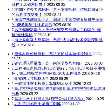
目在江苏如东建成！
2025-08-25
5
老园区逆袭零碳标杆：贵州案例拆解，传统建筑企业
的新赛道在这里！
2025-08-21
6
压缩空气储能地下人工洞室：中国突破五项世界纪录
的“能源地堡” | 技术前沿
2025-08-20
7
地下储能新势力：浅层压缩空气储能人工硐室的“硬
核”设计揭秘
2025-08-19
8
海上风电吸力筒基础：负压“拔火罐”技术突破深海挑
战
2025-07-08
1
建筑材料价格疯长，基坑支护成本如何控制？
2022-
03-25
2
钢管理论重量表一览（内附全型号查阅）
2020-06-03
3
工程项目新规自6月1日起施行：400万以下项目不用招
标，施工招标文件中须列出危大工程清单
2018-04-18
4
钢管的尺寸规格大全
2020-06-29
5
三轴搅拌桩工程量计算规则示意图
2020-12-03
6
基坑支护形式有哪些？8种常用基坑支护结构类型详细
分析
2020-05-22
7
基坑土压力计算方法(附带公式计算方法）
2021-10-25
8
几种常用的挡土墙施工图解
2020-11-30