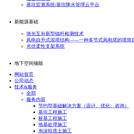
基坑监测系统/基坑降水管理云平台
新能源基础
渔光互补新型锚杆检测技术
风电自升式混塔结构——一种多节式风电塔的塔筒
光伏柔性支架系统
地下空间储能
网站首页
公司动态
技术&服务
全部
服务内容
节约型基础解决方案（设计、优化、咨询）
基坑工程施工
桩基工程施工
地基处理施工
泡沫轻质土施工