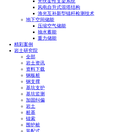
光伏柔性支架系统
风电自升式混塔结构
渔光互补新型锚杆检测技术
地下空间储能
压缩空气储能
抽水蓄能
重力储能
精彩案例
岩土研究院
全部
岩土资讯
资料下载
钢板桩
钢支撑
基坑支护
基坑监测
加固纠偏
岩土
桩基
锚索
围护桩
装配式