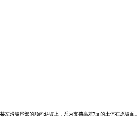
墙，建造于某左滑坡尾部的顺向斜坡上，系为支挡高差7m 的土体在原坡