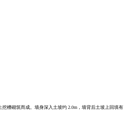
面上挖槽砌筑而成。墙身深入土坡约 2.0m，墙背后土坡上回填有