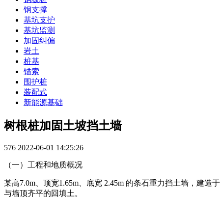
钢支撑
基坑支护
基坑监测
加固纠偏
岩土
桩基
锚索
围护桩
装配式
新能源基础
树根桩加固土坡挡土墙
576
2022-06-01 14:25:26
（一）工程和地质概况
某高7.0m、顶宽1.65m、底宽 2.45m 的条石重力挡土
与墙顶齐平的回填土。