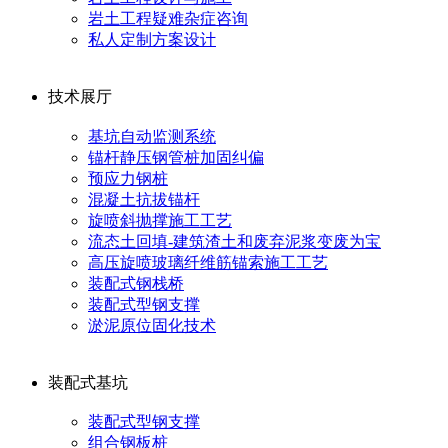
岩土工程疑难杂症咨询
私人定制方案设计
技术展厅
基坑自动监测系统
锚杆静压钢管桩加固纠偏
预应力钢桩
混凝土抗拔锚杆
旋喷斜抛撑施工工艺
流态土回填-建筑渣土和废弃泥浆变废为宝
高压旋喷玻璃纤维筋锚索施工工艺
装配式钢栈桥
装配式型钢支撑
淤泥原位固化技术
装配式基坑
装配式型钢支撑
组合钢板桩