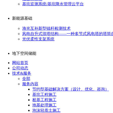
基坑监测系统/基坑降水管理云平台
新能源基础
渔光互补新型锚杆检测技术
风电自升式混塔结构——一种多节式风电塔的塔筒
光伏柔性支架系统
地下空间储能
网站首页
公司动态
技术&服务
全部
服务内容
节约型基础解决方案（设计、优化、咨询）
基坑工程施工
桩基工程施工
地基处理施工
泡沫轻质土施工