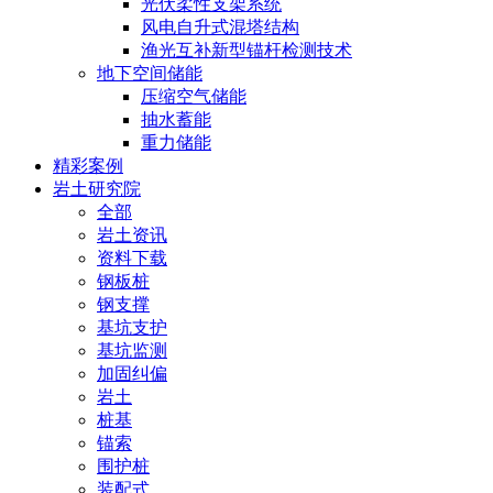
光伏柔性支架系统
风电自升式混塔结构
渔光互补新型锚杆检测技术
地下空间储能
压缩空气储能
抽水蓄能
重力储能
精彩案例
岩土研究院
全部
岩土资讯
资料下载
钢板桩
钢支撑
基坑支护
基坑监测
加固纠偏
岩土
桩基
锚索
围护桩
装配式