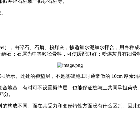
，如振冲碎石桩或干振砂石桩等。
桩。
、G指Gravel），由碎石、石屑、粉煤灰，掺适量水泥加水拌合，
料为碎石；石屑为中等粒径骨料，可使缓配良好；粉煤灰具有细骨
6-1所示。此处的褥垫层，不是基础施工时通常做的 10cm 厚
合地基，有时可不设置褥垫层，也能保证桩与土共同承担荷载。C
部分。
料的构成不同。而在其受力和变形特性方面没有什么区别。因此这