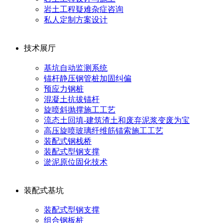
岩土工程疑难杂症咨询
私人定制方案设计
技术展厅
基坑自动监测系统
锚杆静压钢管桩加固纠偏
预应力钢桩
混凝土抗拔锚杆
旋喷斜抛撑施工工艺
流态土回填-建筑渣土和废弃泥浆变废为宝
高压旋喷玻璃纤维筋锚索施工工艺
装配式钢栈桥
装配式型钢支撑
淤泥原位固化技术
装配式基坑
装配式型钢支撑
组合钢板桩