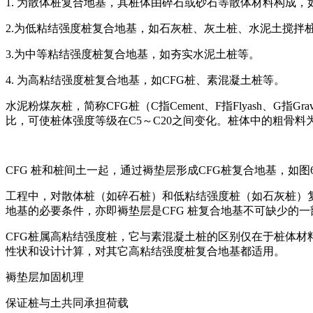
1. 为散体桩复合地基，其桩体由碎石或砂石等散体材料构成
2.为低粘结强度桩复合地基，如石灰桩、灰土桩、水泥土搅拌
3.为中等粘结强度桩复合地基，如夯实水泥土桩等。
4. 为高粘结强度桩复合地基，如CFG桩、素混凝土桩等。
水泥粉煤灰桩，简称CFG桩（C指Cement、F指Flyash
比，可使桩体强度等级在C5～C20之间变化。桩体中的粗骨
CFG 桩和桩间土一起，通过褥垫层形成CFG桩复合地基，如图
工程中，对散体桩（如碎石桩）和低粘结强度桩（如石灰桩）复
地基的必要条件，亦即褥垫层是CFG 桩复合地基不可缺少的一
CFG桩属高粘结强度桩，它与素混凝土桩的区别仅在于桩体材
性状和设计计算，对其它高粘结强度桩复合地基都适用。
褥垫层加固机理
保证桩与土共同承担荷载