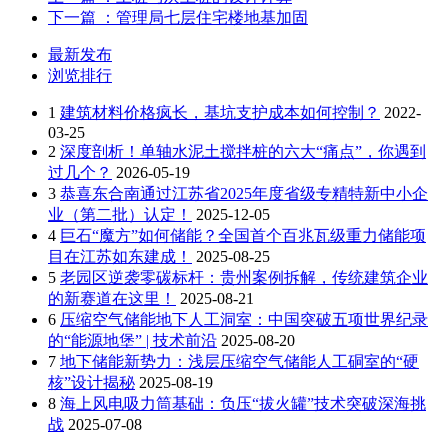
下一篇
：管理局七层住宅楼地基加固
最新发布
浏览排行
1
建筑材料价格疯长，基坑支护成本如何控制？
2022-
03-25
2
深度剖析！单轴水泥土搅拌桩的六大“痛点”，你遇到
过几个？
2026-05-19
3
恭喜东合南通过江苏省2025年度省级专精特新中小企
业（第二批）认定！
2025-12-05
4
巨石“魔方”如何储能？全国首个百兆瓦级重力储能项
目在江苏如东建成！
2025-08-25
5
老园区逆袭零碳标杆：贵州案例拆解，传统建筑企业
的新赛道在这里！
2025-08-21
6
压缩空气储能地下人工洞室：中国突破五项世界纪录
的“能源地堡” | 技术前沿
2025-08-20
7
地下储能新势力：浅层压缩空气储能人工硐室的“硬
核”设计揭秘
2025-08-19
8
海上风电吸力筒基础：负压“拔火罐”技术突破深海挑
战
2025-07-08