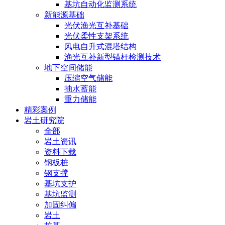
基坑自动化监测系统
新能源基础
光伏渔光互补基础
光伏柔性支架系统
风电自升式混塔结构
渔光互补新型锚杆检测技术
地下空间储能
压缩空气储能
抽水蓄能
重力储能
精彩案例
岩土研究院
全部
岩土资讯
资料下载
钢板桩
钢支撑
基坑支护
基坑监测
加固纠偏
岩土