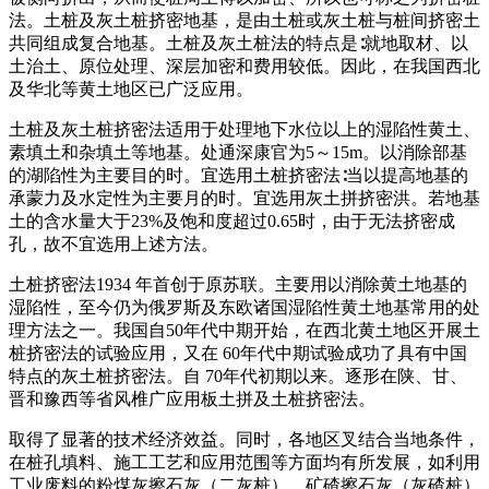
法。土桩及灰土桩挤密地基，是由土桩或灰土桩与桩间挤密土
共同组成复合地基。土桩及灰土桩法的特点是∶就地取材、以
土治土、原位处理、深层加密和费用较低。因此，在我国西北
及华北等黄土地区已广泛应用。
土桩及灰土桩挤密法适用于处理地下水位以上的湿陷性黄土、
素填土和杂填土等地基。处通深康官为5～15m。以消除部基
的湖陷性为主要目的时。宜选用土桩挤密法∶当以提高地基的
承蒙力及水定性为主要月的时。宜选用灰土拼挤密洪。若地基
土的含水量大于23%及饱和度超过0.65时，由于无法挤密成
孔，故不宜选用上述方法。
土桩挤密法1934 年首创于原苏联。主要用以消除黄土地基的
湿陷性，至今仍为俄罗斯及东欧诸国湿陷性黄土地基常用的处
理方法之一。我国自50年代中期开始，在西北黄土地区开展土
桩挤密法的试验应用，又在 60年代中期试验成功了具有中国
特点的灰土桩挤密法。自 70年代初期以来。逐形在陕、甘、
晋和豫西等省风椎广应用板土拼及土桩挤密法。
取得了显著的技术经济效益。同时，各地区叉结合当地条件，
在桩孔填料、施工工艺和应用范围等方面均有所发展，如利用
工业废料的粉煤灰擦石灰（二灰桩）、矿碴擦石灰（灰碴桩）