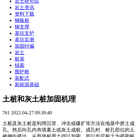
岩土研究院
岩土资讯
资料下载
钢板桩
钢支撑
基坑支护
基坑监测
加固纠偏
岩土
桩基
锚索
围护桩
装配式
新能源基础
土桩和灰土桩加固机理
761
2022-04-27 09:30:40
土桩及灰土桩是利用沉管、冲击或爆扩等方法在地基中挤土成
孔。然后向孔内夯填素土或灰土成桩。成孔时、桩孔部位的土
被侧向挤出，从而使桩周土得以加密、所以也可称之为挤密桩