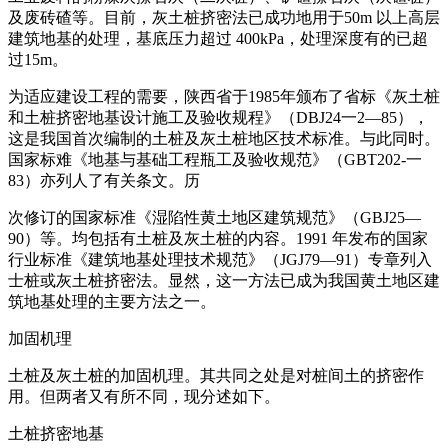
及废砖碴等。目前，灰土桩挤密法已成功地用于50m 以上高层
建筑地基的处理，基底压力超过 400kPa，处理深度有的已超
过15m。
为适应建设工程的需要，陕西省于1985年颁布了省标《灰土桩
和土桩挤密地基设计施工及验收规程》（DBJ24一2—85），
这是我国首次编制的土桩及灰土桩地区技术标准。与此同时。
国家标难《地基与基础工程瓶工及验收规范》（GBT202-一
83）亦列人了有关条文。历
次修订的国家标准《湿陷性黄土地区建筑规范》（GBJ25—
90）等。均包括有土桩及灰土桩的内容。1991 年发布的国家
行业标准《建筑地基处理技术规范》（JGJ79—91）专章列入
士桩或灰土桩挤密法。显然，这一方法已成为我国黄土地区建
筑地基处理的主要方法之一。
加固机理
土桩及灰土桩的加固机理。其共同之处是对桩间土的挤密作
用。但两者又有所不同，现分述如下。
土桩挤密地基