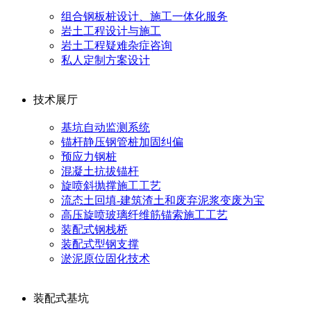
组合钢板桩设计、施工一体化服务
岩土工程设计与施工
岩土工程疑难杂症咨询
私人定制方案设计
技术展厅
基坑自动监测系统
锚杆静压钢管桩加固纠偏
预应力钢桩
混凝土抗拔锚杆
旋喷斜抛撑施工工艺
流态土回填-建筑渣土和废弃泥浆变废为宝
高压旋喷玻璃纤维筋锚索施工工艺
装配式钢栈桥
装配式型钢支撑
淤泥原位固化技术
装配式基坑