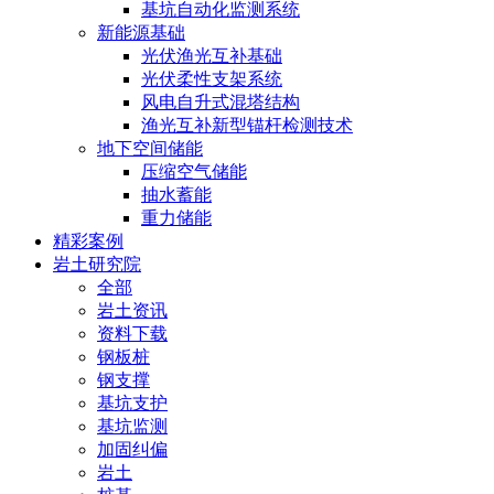
基坑自动化监测系统
新能源基础
光伏渔光互补基础
光伏柔性支架系统
风电自升式混塔结构
渔光互补新型锚杆检测技术
地下空间储能
压缩空气储能
抽水蓄能
重力储能
精彩案例
岩土研究院
全部
岩土资讯
资料下载
钢板桩
钢支撑
基坑支护
基坑监测
加固纠偏
岩土