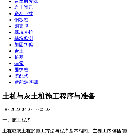
岩土研究院
岩土资讯
资料下载
钢板桩
钢支撑
基坑支护
基坑监测
加固纠偏
岩土
桩基
锚索
围护桩
装配式
新能源基础
土桩与灰土桩施工程序与准备
587
2022-04-27 10:05:23
一、施工程序
土桩或灰土桩的施工方法与程序基本相同。主要工序包括∶施