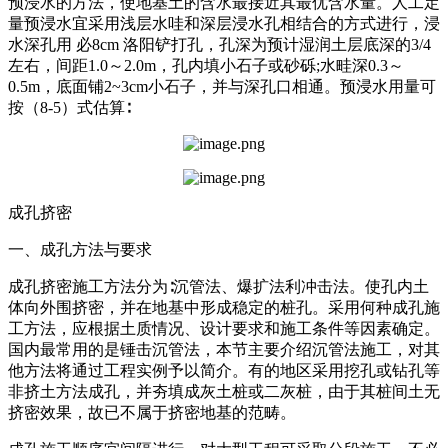
预浸水的方法，使地基土的含水最接近其最优含水量。人工定
量预浸水宜采用浅层水哇和深层浸水孔相结合的方式进行，浸
水深孔用 必8cm 洛阳铲打孔，孔深为预计湿润土层底深的3/4
左右，间距1.0～2.0m，孔内填小石子或砂砾;水畦深0.3～
0.5m，底面铺2~3cm小石子，并与深孔口相通。预浸水用量可
按（8-5）式估算∶
成孔挤密
一、成孔方法与要求
成孔挤密施工方法分为∶沉管法、爆扩法利冲击法。使孔内土
体向外围挤密，并在地基中形成稳定的桩孔。采用何种成孔施
工方法，应根据土质情况、设计要求和施工条件等因素确定。
国内最常用的是锤击沉管法，本节主要介绍沉管法施工，对其
他方法将通过工程实例予以简介。有的地区采用挖孔或钻孔等
非挤土方法成孔，并夯填成灰土桩或二灰桩，由于其桩间土无
挤密效果，故已不属于挤密地基的范畴。