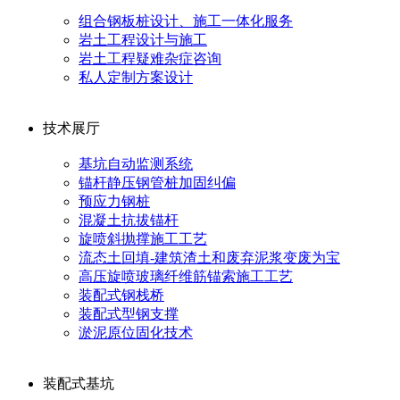
组合钢板桩设计、施工一体化服务
岩土工程设计与施工
岩土工程疑难杂症咨询
私人定制方案设计
技术展厅
基坑自动监测系统
锚杆静压钢管桩加固纠偏
预应力钢桩
混凝土抗拔锚杆
旋喷斜抛撑施工工艺
流态土回填-建筑渣土和废弃泥浆变废为宝
高压旋喷玻璃纤维筋锚索施工工艺
装配式钢栈桥
装配式型钢支撑
淤泥原位固化技术
装配式基坑