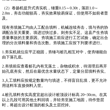
（2）卷扬机提升式夯实机，锤重0.15～0.30t，落距1.0～
2.0m，夯击功能较高，夯实效果较易保证，但使用不如前者普
及。
现有夯填施工均由人工配合填料，机械连续夯击，填与夯的协
调配合至关重要。填进过快过多。则夯实不足。这县产生夯填
质量事故的主要原因。夯填施工前应进行工艺试验，确定出合
理的分次填料量和夯击次数。夯填施工应按下列要求进行。
1.夯实机就位应平正稳固，夯锤与桩孔相互对中，使夯锤能自
由下落孔底。
2.夯填前应查看桩孔内有无落土，杂物或积水，待清理后再开
始孔底夯实，然后在最优含水量状态下，定量分层填料夯实。
3.人工填料应按规定数量均匀填进，不得盲目乱填，更不允许
用送料车直接倒料入世。
4.桩孔填料夯实高度宜超出设计桩顶设计标高 20~30cm。在其
以上孔段可用其他土料回填，并轻夯至施工地固，待作垫层
时，将超出设计桩顶的桩头及土层挖掉。