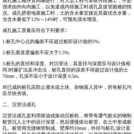
成孔施工顺序宜间隔进行，对大型工程可采取分段施工，不必
强求由外向内施工，以免遣成内排施工时成孔及拔管困难的情
况。成孔挤密地基施工时，土的含水量宜接近其最优含水量，
当含水量低于12%～14%时，可预先浸水增湿。
成孔施工质量应符合下列要求∶
1.桩孔中心点的偏差不应超过桩距设计值的5%;
2.桩孔垂直度偏差不应大于1.5%;
3.桩孔的直径和深度。对沉管法，其直径与深度应与设计值相
同∶对爆扩法及冲击法，桩孔直径的误差不得超过设计值的士
70mm，孔深不应小于设计深度 0.5m。
对已成的桩孔应防止灌水或土块、杂物落入其中，所有桩孔均
应尽快夯填。
二、沉管法成孔
沉管法成孔是利用柴油或振动沉桩机，将带有通气桩尖的钢制
桩管沉人土中的设计深度，然后缓慢拔出桩管。在土中形成桩
孔。桩管用无缝钢管制成。壁厚约10mm，外径与桩孔.设计直