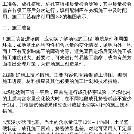
工准备、成孔挤密、桩孔夯填和质量检验等项，其中质量检验
需在各项工序后分次进行，填料配制应在夯填施工中及时配
用。施工工艺程序可用圈 8-8的框图表示。
二、施工准备
1.施工装备进场前，应切实了解场地的工程. 地质条件和周围
环境，如地基土的均匀性和含水量的变化情况，场地内外、地
面上下有无影响施工的障碍物等。避免盲目进场后无法施工或
施工难度很大。必要时，可先进行简易施工勘察，或向有关方
面提出处理对策，为进场施工创造条件。
2.编制好施工技术措施。主要内容包括∶绘制施工详图、编制
施工进度、材料供应及其他必要的施工计划和技术措施。
3.场地达到三通一平后，应首先进行成孔挤密试验，若场地内
的土质与含水量变化较大时，在不同地段成孔挤密试验不宜少
于2组，并根据试验结果修改设计或提出切实可行的施工技术
措施。
4.预浸水湿润地基。当土的含水量低于12%～14%时，土呈坚
硬状态，成孔施工困难，挤密效果也差。对此可采用人工定量