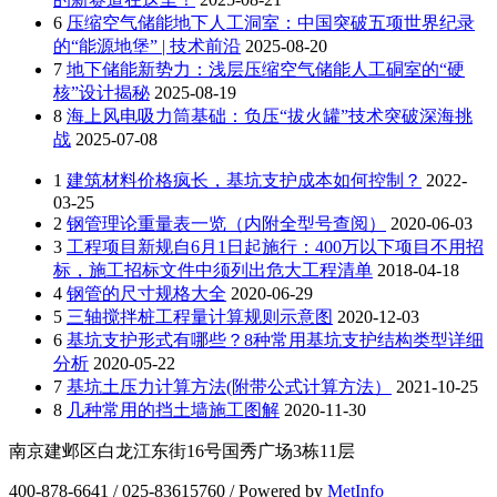
6
压缩空气储能地下人工洞室：中国突破五项世界纪录
的“能源地堡” | 技术前沿
2025-08-20
7
地下储能新势力：浅层压缩空气储能人工硐室的“硬
核”设计揭秘
2025-08-19
8
海上风电吸力筒基础：负压“拔火罐”技术突破深海挑
战
2025-07-08
1
建筑材料价格疯长，基坑支护成本如何控制？
2022-
03-25
2
钢管理论重量表一览（内附全型号查阅）
2020-06-03
3
工程项目新规自6月1日起施行：400万以下项目不用招
标，施工招标文件中须列出危大工程清单
2018-04-18
4
钢管的尺寸规格大全
2020-06-29
5
三轴搅拌桩工程量计算规则示意图
2020-12-03
6
基坑支护形式有哪些？8种常用基坑支护结构类型详细
分析
2020-05-22
7
基坑土压力计算方法(附带公式计算方法）
2021-10-25
8
几种常用的挡土墙施工图解
2020-11-30
南京建邺区白龙江东街16号国秀广场3栋11层
400-878-6641 / 025-83615760 / Powered by
MetInfo