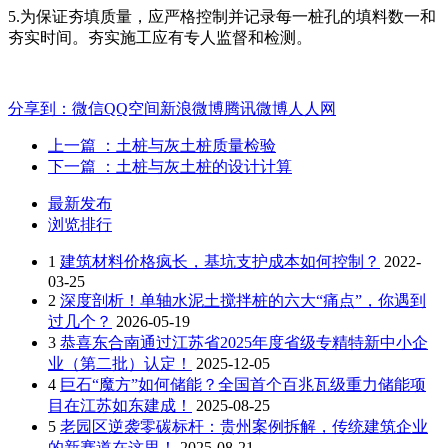
5.为保证夯填质量，应严格控制并记录每一桩孔的填料数一和
夯实时间。夯实施工应有专人监督和检测。
分享到：
微信
QQ空间
新浪微博
腾讯微博
人人网
上一篇
：土桩与灰土桩质量检验
下一篇
：土桩与灰土桩的设计计算
最新发布
浏览排行
1
建筑材料价格疯长，基坑支护成本如何控制？
2022-
03-25
2
深度剖析！单轴水泥土搅拌桩的六大“痛点”，你遇到
过几个？
2026-05-19
3
恭喜东合南通过江苏省2025年度省级专精特新中小企
业（第二批）认定！
2025-12-05
4
巨石“魔方”如何储能？全国首个百兆瓦级重力储能项
目在江苏如东建成！
2025-08-25
5
老园区逆袭零碳标杆：贵州案例拆解，传统建筑企业
的新赛道在这里！
2025-08-21