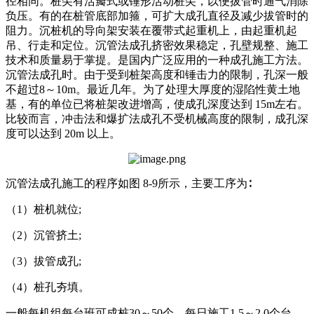
径相同。桩尖有活瓣式或锤形活动桩尖，以便拔管时通气消除
负压。有的在桩管底部加箍，可扩大成孔直径及减少拔管时的
阻力。沉桩机的导向架安装在覆带式起重机上，由起重机起
吊、行走和定位。沉管法成孔挤密效果稳定，孔壁规整、施工
技术和质量易于掌提。是国内广泛应用的一种成孔施工方法。
沉管法成孔时。由于受到桩架高度和锤击力的限制，孔深一般
不超过8～10m。最近几年。为了处理大厚度的湿陷性黄土地
基，有的单位已将桩架改进增高，使成孔深度达到 15m左右。
比较而言，冲击法和爆扩法成孔不受机械高度的限制，成孔深
度可以达到 20m 以上。
沉管法成孔施工的程序如图 8-9所示，主要工序为∶
（1）桩机就位;
（2）沉管挤土;
（3）拔管成孔;
（4）桩孔夯填。
一般每机组每台班可成桩30～50个，每日施工1.5～2.0个台