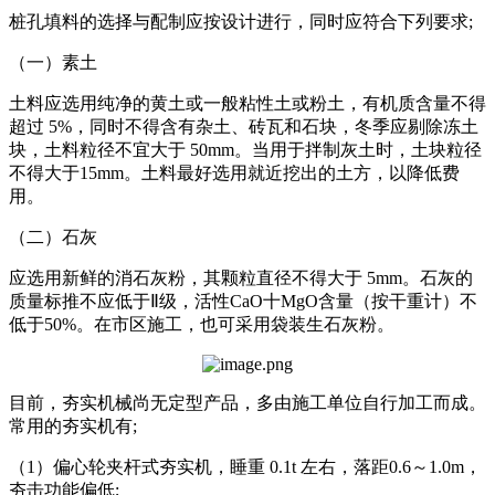
桩孔填料的选择与配制应按设计进行，同时应符合下列要求;
（一）素土
土料应选用纯净的黄土或一般粘性土或粉土，有机质含量不得
超过 5%，同时不得含有杂土、砖瓦和石块，冬季应剔除冻土
块，土料粒径不宜大于 50mm。当用于拌制灰土时，土块粒径
不得大于15mm。土料最好选用就近挖出的土方，以降低费
用。
（二）石灰
应选用新鲜的消石灰粉，其颗粒直径不得大于 5mm。石灰的
质量标推不应低于Ⅱ级，活性CaO十MgO含量（按干重计）不
低于50%。在市区施工，也可采用袋装生石灰粉。
目前，夯实机械尚无定型产品，多由施工单位自行加工而成。
常用的夯实机有;
（1）偏心轮夹杆式夯实机，睡重 0.1t 左右，落距0.6～1.0m，
夯击功能偏低;