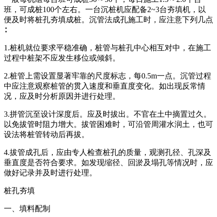
班，可成桩100个左右。一台沉桩机应配备2~3台夯填机，以
便及时将桩孔夯填成桩。沉管法成孔施工时，应注意下列几点
∶
1.桩机就位要求平稳准确，桩管与桩孔中心相互对中，在施工
过程中桩架不应发生移位或倾斜。
2.桩管上需设置显著牢靠的尺度标志，每0.5m一点。沉管过程
中应注意观察桩管的贯入速度和垂直度变化。如出现反常情
况，应及时分析原因并进行处理。
3.拼管沉至设计深度后。应及时拔出。不官在土中摘置过久。
以免拔管时阻力增大。拔管困难时，可沿管周灌水润土，也可
设法将桩管转动后再拔。
4.拔管成孔后，应由专人检查桩孔的质量，观测孔径、孔深及
垂直度是否符合要求。如发现缩径、回淤及塌孔等情况时，应
做好记录并及时进行处理。
桩孔夯填
一、填料配制