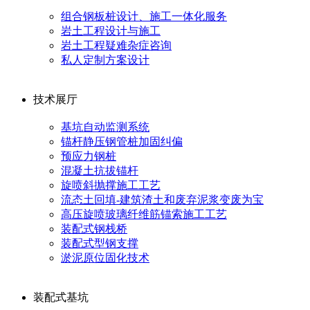
组合钢板桩设计、施工一体化服务
岩土工程设计与施工
岩土工程疑难杂症咨询
私人定制方案设计
技术展厅
基坑自动监测系统
锚杆静压钢管桩加固纠偏
预应力钢桩
混凝土抗拔锚杆
旋喷斜抛撑施工工艺
流态土回填-建筑渣土和废弃泥浆变废为宝
高压旋喷玻璃纤维筋锚索施工工艺
装配式钢栈桥
装配式型钢支撑
淤泥原位固化技术
装配式基坑