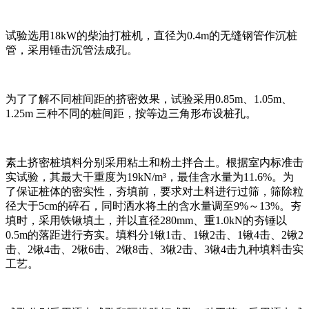
试验选用18kW的柴油打桩机，直径为0.4m的无缝钢管作沉桩
管，采用锤击沉管法成孔。
为了了解不同桩间距的挤密效果，试验采用0.85m、1.05m、
1.25m 三种不同的桩间距，按等边三角形布设桩孔。
素土挤密桩填料分别采用粘土和粉土拌合土。根据室内标准击
实试验，其最大干重度为19kN/m³，最佳含水量为11.6%。为
了保证桩体的密实性，夯填前，要求对土料进行过筛，筛除粒
径大于5cm的碎石，同时洒水将土的含水量调至9%～13%。夯
填时，采用铁锹填土，并以直径280mm、重1.0kN的夯锤以
0.5m的落距进行夯实。填料分1锹1击、1锹2击、1锹4击、2锹2
击、2锹4击、2锹6击、2锹8击、3锹2击、3锹4击九种填料击实
工艺。