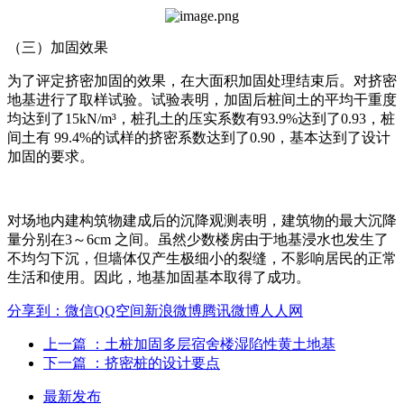
（三）加固效果
为了评定挤密加固的效果，在大面积加固处理结束后。对挤密
地基进行了取样试验。试验表明，加固后桩间土的平均干重度
均达到了15kN/m³，桩孔土的压实系数有93.9%达到了0.93，桩
间土有 99.4%的试样的挤密系数达到了0.90，基本达到了设计
加固的要求。
对场地内建构筑物建成后的沉降观测表明，建筑物的最大沉降
量分别在3～6cm 之间。虽然少数楼房由于地基浸水也发生了
不均匀下沉，但墙体仅产生极细小的裂缝，不影响居民的正常
生活和使用。因此，地基加固基本取得了成功。
分享到：
微信
QQ空间
新浪微博
腾讯微博
人人网
上一篇
：土桩加固多层宿舍楼湿陷性黄土地基
下一篇
：挤密桩的设计要点
最新发布