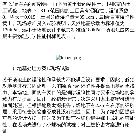
有 2.3m左右的细砂层，再下为黄土状的粘性土。根据室内土
工试验，地表下 13.0m范围内的土层具有湿陷性，湿陷系数
8。均大于0.015，土层分级湿陷量为35.1cm，属I级自重湿陷性
黄土。现场标准贯入试验表明，天然地基承载力标准值为
120kPa，远小于场地设计承载力标准值180kPa。场地范围内土
层主要物理力学性能指标见表 8-4。
（二）地基处理方案1.现场试验
鉴于场地土的湿陷性和承载力不能满足设计要求，因此，必须
对地基进行加固处理，以消除场地的湿陷性并提高地基的承载
力。本场地加固的主要目的是消除湿陷性同时要求使场地的承
载力有所提高，因此，经初步研究，决定采用素土挤密桩进行
加固处理。但根据地质勘探报告，场地下有2.3m左右厚的细砂
层，采用锤击沉管能否成孔没有把握，因此，为了给加固提供
可靠的设计依据，同时又为了验证在细砂层中锤击成孔的可能
性，在现场先进行了小规模的试桩，对土桩挤密方案进行论
证。