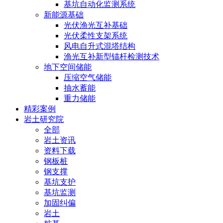
基坑自动化监测系统
新能源基础
光伏渔光互补基础
光伏柔性支架系统
风电自升式混塔结构
渔光互补新型锚杆检测技术
地下空间储能
压缩空气储能
抽水蓄能
重力储能
精彩案例
岩土研究院
全部
岩土资讯
资料下载
钢板桩
钢支撑
基坑支护
基坑监测
加固纠偏
岩土