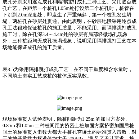
成孔分别采用逐点成孔和隔排跳打成孔二种工艺。采用逐点成
孔亡艺，在距第一个桩孔1.05m处打设第二个桩孔时，桩管在
下沉到2.0m深度处，即发生了严重倾斜，第一个桩孔发生坍
塌，两桩孔在砂层处贯通。由此表明，在砂层地段采用逐点成
孔工法很难保证桩孔的施工质量，不能采用。而隔排跳打成孔
施工时，除在孔深3.4～4.4m处的砂层有局部轻微塌孔现象
外，三种桩距均无成孔振塌现象，说明采用隔排跳打工艺在本
场地能保证成孔的施工质量。
表8-5为采用隔排跳打成孔工艺，在不同干重度和含水量时，
不同填土夯实工艺成桩的桩体压实系数。
现场标准贯人试验表明，除桩间距为1.25m 的加固方案外。
0.85m 和1.05m 二种桩间距的挤密土桩加固方案挤密加固后桩
间土的标准贯入击数大都大手桩孔夯壤土的标准贯入击数，对
于的地基承载力标准值均大干 200kPa。满 足了设计要求。桩