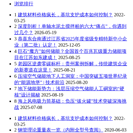
浏览排行
1
建筑材料价格疯长，基坑支护成本如何控制？
2022-
03-25
2
深度剖析！单轴水泥土搅拌桩的六大“痛点”，你遇到
过几个？
2026-05-19
3
恭喜东合南通过江苏省2025年度省级专精特新中小企
业（第二批）认定！
2025-12-05
4
巨石“魔方”如何储能？全国首个百兆瓦级重力储能项
目在江苏如东建成！
2025-08-25
5
老园区逆袭零碳标杆：贵州案例拆解，传统建筑企业
的新赛道在这里！
2025-08-21
6
压缩空气储能地下人工洞室：中国突破五项世界纪录
的“能源地堡” | 技术前沿
2025-08-20
7
地下储能新势力：浅层压缩空气储能人工硐室的“硬
核”设计揭秘
2025-08-19
8
海上风电吸力筒基础：负压“拔火罐”技术突破深海挑
战
2025-07-08
1
建筑材料价格疯长，基坑支护成本如何控制？
2022-
03-25
2
钢管理论重量表一览（内附全型号查阅）
2020-06-03