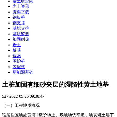
岩土研究院
岩土资讯
资料下载
钢板桩
钢支撑
基坑支护
基坑监测
加固纠偏
岩土
桩基
锚索
围护桩
装配式
新能源基础
土桩加固有细砂夹层的湿陷性黄土地基
527
2022-05-26 09:38:47
（一）工程地质概况
该居住区地处黄河 Ⅱ级阶地上。场地地势平坦，地表耕土层下