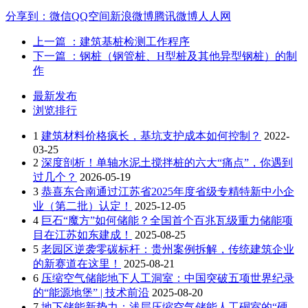
分享到：
微信
QQ空间
新浪微博
腾讯微博
人人网
上一篇
：建筑基桩检测工作程序
下一篇
：钢桩（钢管桩、H型桩及其他异型钢桩）的制
作
最新发布
浏览排行
1
建筑材料价格疯长，基坑支护成本如何控制？
2022-
03-25
2
深度剖析！单轴水泥土搅拌桩的六大“痛点”，你遇到
过几个？
2026-05-19
3
恭喜东合南通过江苏省2025年度省级专精特新中小企
业（第二批）认定！
2025-12-05
4
巨石“魔方”如何储能？全国首个百兆瓦级重力储能项
目在江苏如东建成！
2025-08-25
5
老园区逆袭零碳标杆：贵州案例拆解，传统建筑企业
的新赛道在这里！
2025-08-21
6
压缩空气储能地下人工洞室：中国突破五项世界纪录
的“能源地堡” | 技术前沿
2025-08-20
7
地下储能新势力：浅层压缩空气储能人工硐室的“硬