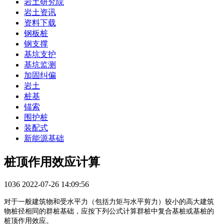
岩土研究院
岩土资讯
资料下载
钢板桩
钢支撑
基坑支护
基坑监测
加固纠偏
岩土
桩基
锚索
围护桩
装配式
新能源基础
桩顶作用效应计算
1036
2022-07-26 14:09:56
对于一般建筑物和受水平力（包括力矩与水平剪力）较小的高大建筑
物桩径相同的群桩基础，应按下列公式计算群桩中复合基桩或基桩的
桩顶作用效应。