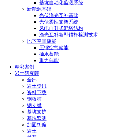
基坑自动化监测系统
新能源基础
光伏渔光互补基础
光伏柔性支架系统
风电自升式混塔结构
渔光互补新型锚杆检测技术
地下空间储能
压缩空气储能
抽水蓄能
重力储能
精彩案例
岩土研究院
全部
岩土资讯
资料下载
钢板桩
钢支撑
基坑支护
基坑监测
加固纠偏
岩土