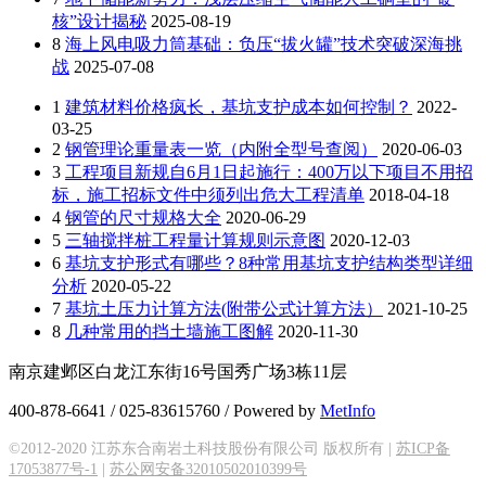
核”设计揭秘
2025-08-19
8
海上风电吸力筒基础：负压“拔火罐”技术突破深海挑
战
2025-07-08
1
建筑材料价格疯长，基坑支护成本如何控制？
2022-
03-25
2
钢管理论重量表一览（内附全型号查阅）
2020-06-03
3
工程项目新规自6月1日起施行：400万以下项目不用招
标，施工招标文件中须列出危大工程清单
2018-04-18
4
钢管的尺寸规格大全
2020-06-29
5
三轴搅拌桩工程量计算规则示意图
2020-12-03
6
基坑支护形式有哪些？8种常用基坑支护结构类型详细
分析
2020-05-22
7
基坑土压力计算方法(附带公式计算方法）
2021-10-25
8
几种常用的挡土墙施工图解
2020-11-30
南京建邺区白龙江东街16号国秀广场3栋11层
400-878-6641 / 025-83615760 / Powered by
MetInfo
©2012-2020 江苏东合南岩土科技股份有限公司 版权所有 |
苏ICP备
17053877号-1
|
苏公网安备32010502010399号