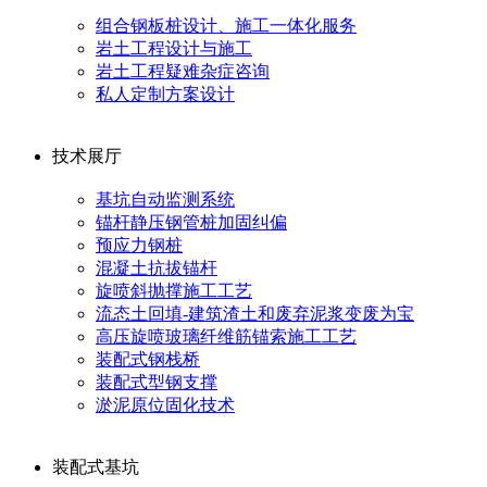
组合钢板桩设计、施工一体化服务
岩土工程设计与施工
岩土工程疑难杂症咨询
私人定制方案设计
技术展厅
基坑自动监测系统
锚杆静压钢管桩加固纠偏
预应力钢桩
混凝土抗拔锚杆
旋喷斜抛撑施工工艺
流态土回填-建筑渣土和废弃泥浆变废为宝
高压旋喷玻璃纤维筋锚索施工工艺
装配式钢栈桥
装配式型钢支撑
淤泥原位固化技术
装配式基坑