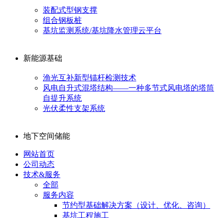
装配式型钢支撑
组合钢板桩
基坑监测系统/基坑降水管理云平台
新能源基础
渔光互补新型锚杆检测技术
风电自升式混塔结构——一种多节式风电塔的塔筒
自提升系统
光伏柔性支架系统
地下空间储能
网站首页
公司动态
技术&服务
全部
服务内容
节约型基础解决方案（设计、优化、咨询）
基坑工程施工