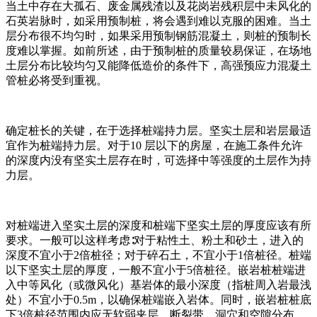
当土中存在大孤石、废金属残渣以及花岗岩残积层中未风化的
石英岩脉时，如采用预制桩，将会遇到难以克服的困难。当土
层分布很不均匀时，如果采用预制钢筋混凝土，则桩的预制长
度难以掌握。如前所述，由于预制桩的质量较易保证，在场地
土层分布比较均匀又能降低造价的条件下，高强预应力混凝土
管桩必将受到重视。
确定桩长的关键，在于选择桩端持力层。坚实土层和岩层最适
宜作为桩端持力层。对于10 层以下的房屋，在施工条件允许
的深度内没有坚实土层存在时，可选择中等强度的土层作为持
力层。
对桩端进入坚实土层的深度和桩端下坚实土层的厚度应该有所
要求。一般可以这样考虑∶对于粘性土、粉土和砂土，进入的
深度不宜小于2倍桩径；对于碎石土，不宜小于1倍桩径。桩端
以下坚实土层的厚度，一般不宜小于5倍桩径。嵌岩桩桩端进
入中等风化（或微风化）基岩体的最小深度（指桩周入岩最浅
处）不宜小于0.5m，以确保桩端嵌入岩体。同时，嵌岩桩桩底
下3倍桩径范围内应无软弱夹层、断裂带、洞穴和空隙分布。