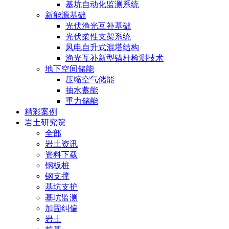
基坑自动化监测系统
新能源基础
光伏渔光互补基础
光伏柔性支架系统
风电自升式混塔结构
渔光互补新型锚杆检测技术
地下空间储能
压缩空气储能
抽水蓄能
重力储能
精彩案例
岩土研究院
全部
岩土资讯
资料下载
钢板桩
钢支撑
基坑支护
基坑监测
加固纠偏
岩土