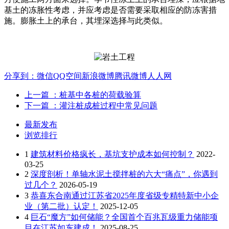
基土的冻胀性考虑，并应考虑是否需要采取相应的防冻害措
施。膨胀土上的承台，其埋深选择与此类似。
分享到：
微信
QQ空间
新浪微博
腾讯微博
人人网
上一篇
：桩基中各桩的荷载验算
下一篇
：灌注桩成桩过程中常见问题
最新发布
浏览排行
1
建筑材料价格疯长，基坑支护成本如何控制？
2022-
03-25
2
深度剖析！单轴水泥土搅拌桩的六大“痛点”，你遇到
过几个？
2026-05-19
3
恭喜东合南通过江苏省2025年度省级专精特新中小企
业（第二批）认定！
2025-12-05
4
巨石“魔方”如何储能？全国首个百兆瓦级重力储能项
目在江苏如东建成！
2025-08-25