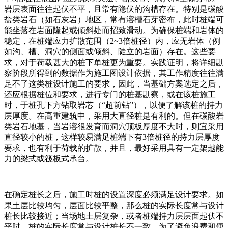
岩层表面往往起伏不平，且常有隐伏的沟槽存在。特别是碳酸
盐类岩石（如石灰岩）地区，常有溶槽石芽密布，此时桩端可
能坐落在岩面隆起或倾斜处而招致滑动。为确保桩端和岩体的
稳定，在桩端应力扩散范围（2~3倍桩径）内，应无岩体（例
如沟、槽、洞穴的侧面或倾斜、陡立的岩面）存在。这些要
求，对于荷载甚大的桩下单桩更为重要。实践证明，将详细勘
察阶段所得到的数据作为施工图设计依据，其工作精度往往满
足不了这类桩设计施工的要求，因此，当基础方案选定之后，
还应根据桩位和要求，进行专门的桩基勘察，或在该桩施工
时，于桩孔下方钻取岩芯（“超前钻”），以便了解该桩的持力
层厚度。在高重建筑中，采用大直径桩是有利的。但在碳酸岩
类岩石地基，当岩溶很发育而洞穴顶板厚度不大时，则宜采用
直径较小的桩，这样较易满足桩端下有3倍桩径的持力层厚度
要求，也有利于荷载的扩散，并且，最好采用具有一定架越能
力的梁式或筏板式承台。
在确定桩长之后，施工时桩的设置深度必须满足设计要求。如
果土层比较均匀，层面比较平整，那么桩的实际长度常与设计
桩长比较接近；当场地土层复杂，或者桩端持力层层面起伏不
平时，桩的实际长度常与设计桩长不一致。为了避免浪费和便