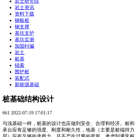
岩土研究院
岩土资讯
资料下载
钢板桩
钢支撑
基坑支护
基坑监测
加固纠偏
岩土
桩基
锚索
围护桩
装配式
新能源基础
桩基础结构设计
661
2022-07-19 17:01:17
与浅基础一样，桩基的设计也应做到安全、合理和经济。桩和
承台应有足够的强度、刚度和耐久性，地基（主要是桩端持力
层）应有足够的承载力，且不产生过量的变形。考虑到通常桩