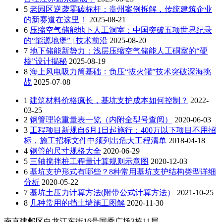
5
老园区逆袭零碳标杆：贵州案例拆解，传统建筑企业
的新赛道在这里！
2025-08-21
6
压缩空气储能地下人工洞室：中国突破五项世界纪录
的“能源地堡” | 技术前沿
2025-08-20
7
地下储能新势力：浅层压缩空气储能人工硐室的“硬
核”设计揭秘
2025-08-19
8
海上风电吸力筒基础：负压“拔火罐”技术突破深海挑
战
2025-07-08
1
建筑材料价格疯长，基坑支护成本如何控制？
2022-
03-25
2
钢管理论重量表一览（内附全型号查阅）
2020-06-03
3
工程项目新规自6月1日起施行：400万以下项目不用招
标，施工招标文件中须列出危大工程清单
2018-04-18
4
钢管的尺寸规格大全
2020-06-29
5
三轴搅拌桩工程量计算规则示意图
2020-12-03
6
基坑支护形式有哪些？8种常用基坑支护结构类型详细
分析
2020-05-22
7
基坑土压力计算方法(附带公式计算方法）
2021-10-25
8
几种常用的挡土墙施工图解
2020-11-30
南京建邺区白龙江东街16号国秀广场3栋11层