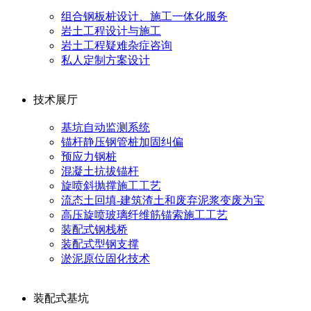
组合钢板桩设计、施工一体化服务
岩土工程设计与施工
岩土工程疑难杂症咨询
私人定制方案设计
技术展厅
基坑自动监测系统
锚杆静压钢管桩加固纠偏
预应力钢桩
混凝土抗拔锚杆
旋喷斜抛撑施工工艺
流态土回填-建筑渣土和废弃泥浆变废为宝
高压旋喷玻璃纤维筋锚索施工工艺
装配式钢栈桥
装配式型钢支撑
淤泥原位固化技术
装配式基坑