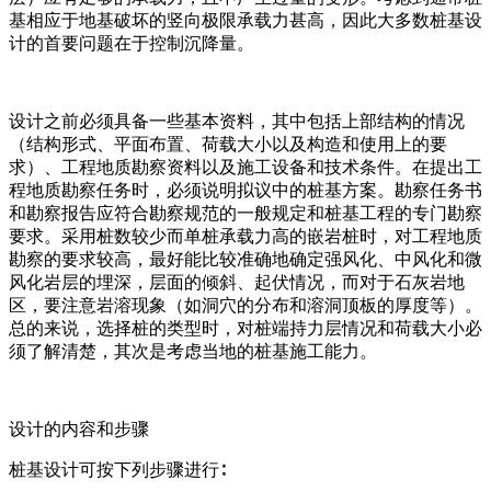
基相应于地基破坏的竖向极限承载力甚高，因此大多数桩基设
计的首要问题在于控制沉降量。
设计之前必须具备一些基本资料，其中包括上部结构的情况
（结构形式、平面布置、荷载大小以及构造和使用上的要
求）、工程地质勘察资料以及施工设备和技术条件。在提出工
程地质勘察任务时，必须说明拟议中的桩基方案。勘察任务书
和勘察报告应符合勘察规范的一般规定和桩基工程的专门勘察
要求。采用桩数较少而单桩承载力高的嵌岩桩时，对工程地质
勘察的要求较高，最好能比较准确地确定强风化、中风化和微
风化岩层的埋深，层面的倾斜、起伏情况，而对于石灰岩地
区，要注意岩溶现象（如洞穴的分布和溶洞顶板的厚度等）。
总的来说，选择桩的类型时，对桩端持力层情况和荷载大小必
须了解清楚，其次是考虑当地的桩基施工能力。
设计的内容和步骤
桩基设计可按下列步骤进行∶