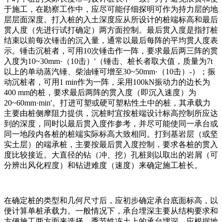
于施工，在勘察工作中，应尽可能仔细探明可作为持力层的地
层层面深度。打入桩的入土深度应从所设计的桩端标高和最后
贯人度（先进行试打确定）两方面控制。最后贯入度是指打桩
结束以前每次锤击的沉入量，通常以最后每阵的平均贯人度表
示。锤击沉桩者，可用10次锤击作一阵，要求最后两三阵的贯
入度为10~30mm·（10击）'（锤击、桩长者取大值，质量为7t
以上的单动蒸汽锤、柴油锤可增至30~50mm·（10击）-）；振
动沉桩者，可用1 min作为一阵，采用100kN振动力的边长为
400 mm的桩，要求最后两阵的贯入度（即沉入速度）为
20~60mm·min'。打进可塑或硬可塑粘性土中的桩，其承载力
主要由桩侧摩阻力提供，沉桩时宜按桩端设计标高控制所应达
到的深度，同时以最后贯入度作参考，并尽可能使同一承台或
同一地段内各桩的桩端实际标高大致相同。打到基岩层（或坚
实土层）的端承桩，主要按最后贯入度控制，要求各桩的贯入
度比较接近。大直径的钻（冲、挖）孔桩则以取出的岩屑（可
分辨出风化程度）和钻进难度（速度）来确定施工桩长。
在确定桩的类型和几何尺寸后，应初步确定承台底面标高，以
便计算单桩承载力。一般情况下，承台埋深主要从结构要求和
方便施工两方面来选择。季节性冻土上的承台埋深，应根据地