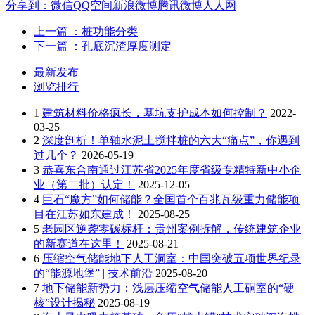
分享到：
微信
QQ空间
新浪微博
腾讯微博
人人网
上一篇
：桩功能分类
下一篇
：孔底沉渣厚度测定
最新发布
浏览排行
1
建筑材料价格疯长，基坑支护成本如何控制？
2022-
03-25
2
深度剖析！单轴水泥土搅拌桩的六大“痛点”，你遇到
过几个？
2026-05-19
3
恭喜东合南通过江苏省2025年度省级专精特新中小企
业（第二批）认定！
2025-12-05
4
巨石“魔方”如何储能？全国首个百兆瓦级重力储能项
目在江苏如东建成！
2025-08-25
5
老园区逆袭零碳标杆：贵州案例拆解，传统建筑企业
的新赛道在这里！
2025-08-21
6
压缩空气储能地下人工洞室：中国突破五项世界纪录
的“能源地堡” | 技术前沿
2025-08-20
7
地下储能新势力：浅层压缩空气储能人工硐室的“硬
核”设计揭秘
2025-08-19