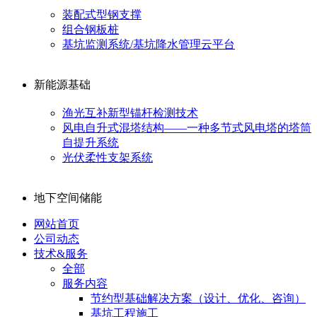
装配式型钢支撑
组合钢板桩
基坑监测系统/基坑降水管理云平台
新能源基础
渔光互补新型锚杆检测技术
风电自升式混塔结构——一种多节式风电塔的塔筒
自提升系统
光伏柔性支架系统
地下空间储能
网站首页
公司动态
技术&服务
全部
服务内容
节约型基础解决方案（设计、优化、咨询）
基坑工程施工