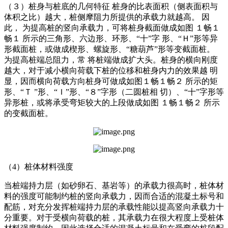
（３）桩身与桩底的几何特征 桩身的比表面积（侧表面积与
体积之比）越大，桩侧摩阻力所提供的承载力就越高。 因
此， 为提高桩的竖向承载力，可将桩身截面做成如图 １畅１
畅１ 所示的三角形、六边形、环形、“十”字 形、“Ｈ”形等异
形截面桩，或做成楔形、螺旋形、“糖葫芦”形等变截面桩。
为提高桩端总阻力，常 将桩端做成扩大头。桩身的横向刚度
越大，对于减小横向荷载下桩的位移和桩身内力的效果越 明
显，因而横向荷载方向桩身可做成如图１畅１畅２ 所示的矩
形、“Ｔ ”形、“Ｉ”形、“８”字形（二圆桩相 切）、“十”字形等
异形桩，或将承受弯矩较大的上段做成如图 １畅１畅２ 所示
的变截面桩。
（4）桩体材料强度
当桩端持力层（如砂卵石、基岩等）的承载力很高时，桩体材
料的强度可能制约桩的竖向承载力，因而合适的混凝土标号和
配筋，对充分发挥桩端持力层的承载性能以提高竖向承载力十
分重要。对于受横向荷载的桩，其承载力在很大程度上受桩体