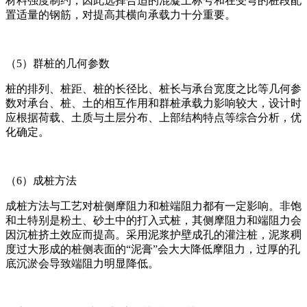
材料强度制约，因此选择合适的混凝土标号和在受弯的桩段配
置适量的钢筋，对提高其横向承载力十分重要。
（5）群桩的几何参数
桩的排列、桩距、桩的长径比、桩长与承台宽度之比等几何参
数对承台、桩、土的相互作用和群桩承载力影响较大，设计时
应根据荷载、土质与土层分布、上部结构特点等综合分析，优
化确定。
（6）成桩方法
成桩方法与工艺对桩侧摩阻力和桩端阻力都有一定影响。非饱
和土特别是粉土、砂土中的打入式桩，其侧摩阻力和端阻力会
因沉桩挤土效应而提高。采用泥浆护壁成孔的灌注桩，泥浆稠
度过大形成的桩侧表面的“泥膏”会大大降低摩阻力，过厚的孔
底沉淤会导致端阻力明显降低。