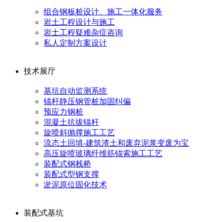
组合钢板桩设计、施工一体化服务
岩土工程设计与施工
岩土工程疑难杂症咨询
私人定制方案设计
技术展厅
基坑自动监测系统
锚杆静压钢管桩加固纠偏
预应力钢桩
混凝土抗拔锚杆
旋喷斜抛撑施工工艺
流态土回填-建筑渣土和废弃泥浆变废为宝
高压旋喷玻璃纤维筋锚索施工工艺
装配式钢栈桥
装配式型钢支撑
淤泥原位固化技术
装配式基坑