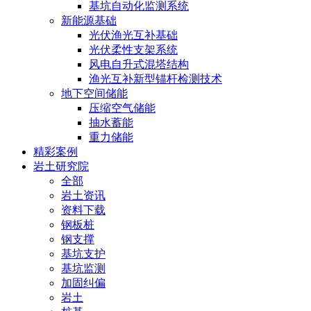
基坑自动化监测系统
新能源基础
光伏渔光互补基础
光伏柔性支架系统
风电自升式混塔结构
渔光互补新型锚杆检测技术
地下空间储能
压缩空气储能
抽水蓄能
重力储能
精彩案例
岩土研究院
全部
岩土资讯
资料下载
钢板桩
钢支撑
基坑支护
基坑监测
加固纠偏
岩土