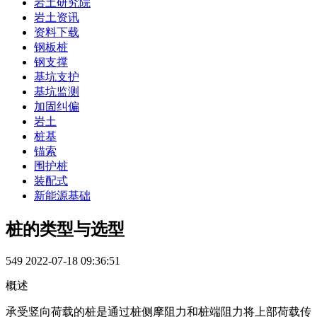
岩土研究院
岩土资讯
资料下载
钢板桩
钢支撑
基坑支护
基坑监测
加固纠偏
岩土
桩基
锚索
围护桩
装配式
新能源基础
桩的类型与选型
549
2022-07-18 09:36:51
概述
承受竖向荷载的桩是通过桩侧摩阻力和桩端阻力将上部荷载传