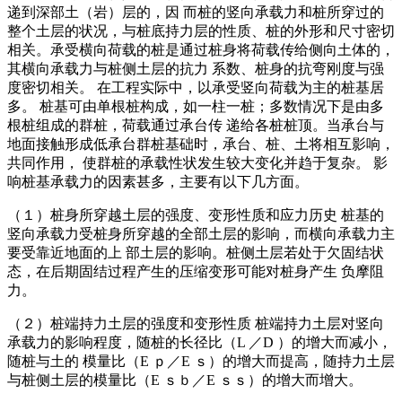
递到深部土（岩）层的，因 而桩的竖向承载力和桩所穿过的
整个土层的状况，与桩底持力层的性质、桩的外形和尺寸密切
相关。承受横向荷载的桩是通过桩身将荷载传给侧向土体的，
其横向承载力与桩侧土层的抗力 系数、桩身的抗弯刚度与强
度密切相关。 在工程实际中，以承受竖向荷载为主的桩基居
多。 桩基可由单根桩构成，如一柱一桩；多数情况下是由多
根桩组成的群桩，荷载通过承台传 递给各桩桩顶。当承台与
地面接触形成低承台群桩基础时，承台、桩、土将相互影响，
共同作用， 使群桩的承载性状发生较大变化并趋于复杂。 影
响桩基承载力的因素甚多，主要有以下几方面。
（１）桩身所穿越土层的强度、变形性质和应力历史 桩基的
竖向承载力受桩身所穿越的全部土层的影响，而横向承载力主
要受靠近地面的上 部土层的影响。桩侧土层若处于欠固结状
态，在后期固结过程产生的压缩变形可能对桩身产生 负摩阻
力。
（２）桩端持力土层的强度和变形性质 桩端持力土层对竖向
承载力的影响程度，随桩的长径比（L ／D ）的增大而减小，
随桩与土的 模量比（E ｐ／E ｓ）的增大而提高，随持力土层
与桩侧土层的模量比（E ｓｂ／E ｓｓ）的增大而增大。