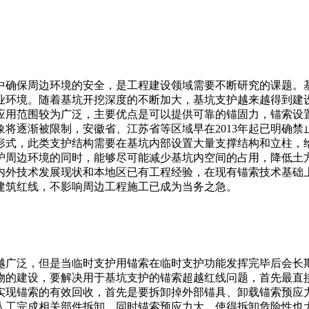
中确保周边环境的安全，是工程建设领域需要不断研究的课题。
业环境。随着基坑开挖深度的不断加大，基坑支护越来越得到建
应用范围较为广泛，主要优点是可以提供可靠的锚固力，锚索设
将逐渐被限制，安徽省、江苏省等区域早在2013年起已明确
形式，此类支护结构需要在基坑内部设置大量支撑结构和立柱，
护周边环境的同时，能够尽可能减少基坑内空间的占用，降低土
内外技术发展现状和本地区已有工程经验，在现有锚索技术基础
建筑红线，不影响周边工程施工已成为当务之急。
越广泛，但是当临时支护用锚索在临时支护功能发挥完毕后会长
物的建设，要解决用于基坑支护的锚索超越红线问题，首先最直
实现锚索的有效回收，首先是要拆卸掉外部锚具、卸载锚索预应
人工完成相关部件拆卸，同时锚索预应力大，使得拆卸危险性也