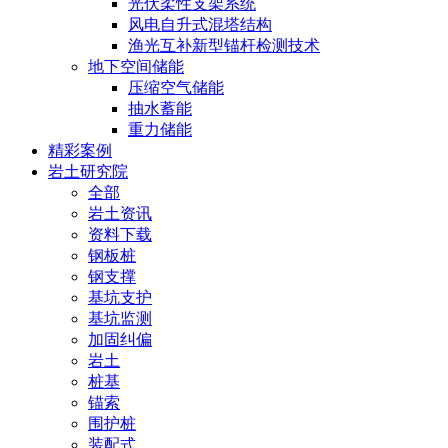
光伏柔性支架系统
风电自升式混塔结构
渔光互补新型锚杆检测技术
地下空间储能
压缩空气储能
抽水蓄能
重力储能
精彩案例
岩土研究院
全部
岩土资讯
资料下载
钢板桩
钢支撑
基坑支护
基坑监测
加固纠偏
岩土
桩基
锚索
围护桩
装配式