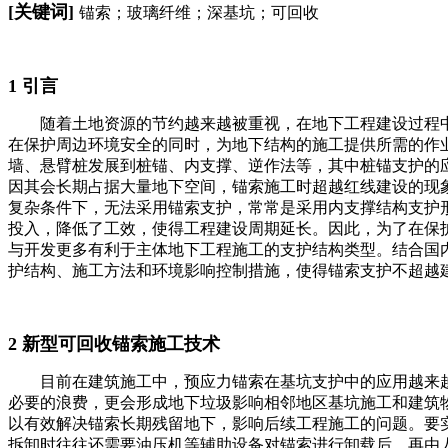
[关键词]
锚索；玻璃纤维；深基坑；可回收
1 引言
随着土地资源的节约越来越被重视，在地下工程建设过程
在保护周边环境安全的同时，为地下结构的施工提供所需的作
墙、悬臂桩发展到桩锚、内支撑、逆作法等，其中桩锚支护的
因其会长期占据大量地下空间，锚索施工时超越红线建设的现象
复杂条件下，无法采用锚索支护，常常是采用内支撑结构支护
投入，降低了工效，使得工程建设周期延长。因此，为了在保
与开发更多有利于主体地下工程施工的支护结构类型。结合国
护结构、施工方法和环境影响控制措施，使得锚索支护不超越
2 新型可回收锚索施工技术
目前在建筑施工中，预应力锚索在基坑支护中的应用越来
必要的浪费，更会形成地下垃圾影响相邻地区基坑施工和建筑
以有效解决锚索长期残留地下，影响后续工程施工的问题。要
拆卸时往往还需要油压机等辅助设备对锚索进行卸载后，再由