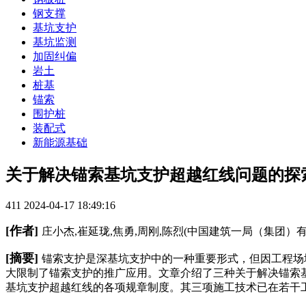
钢支撑
基坑支护
基坑监测
加固纠偏
岩土
桩基
锚索
围护桩
装配式
新能源基础
关于解决锚索基坑支护超越红线问题的探
411
2024-04-17 18:49:16
[作者]
庄小杰,崔延珑,焦勇,周刚,陈烈(中国建筑一局（集团）有限
[摘要]
锚索支护是深基坑支护中的一种重要形式，但因工程场
大限制了锚索支护的推广应用。文章介绍了三种关于解决锚索
基坑支护超越红线的各项规章制度。其三项施工技术已在若干