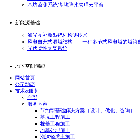
基坑监测系统/基坑降水管理云平台
新能源基础
渔光互补新型锚杆检测技术
风电自升式混塔结构——一种多节式风电塔的塔筒
光伏柔性支架系统
地下空间储能
网站首页
公司动态
技术&服务
全部
服务内容
节约型基础解决方案（设计、优化、咨询）
基坑工程施工
桩基工程施工
地基处理施工
泡沫轻质土施工