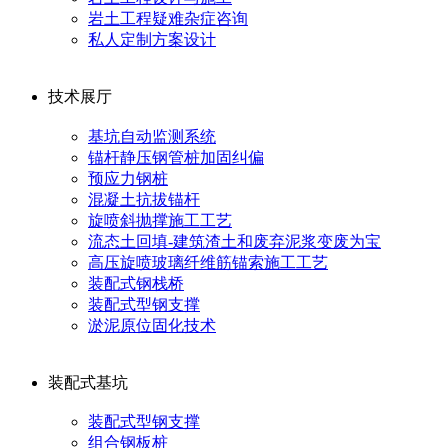
岩土工程疑难杂症咨询
私人定制方案设计
技术展厅
基坑自动监测系统
锚杆静压钢管桩加固纠偏
预应力钢桩
混凝土抗拔锚杆
旋喷斜抛撑施工工艺
流态土回填-建筑渣土和废弃泥浆变废为宝
高压旋喷玻璃纤维筋锚索施工工艺
装配式钢栈桥
装配式型钢支撑
淤泥原位固化技术
装配式基坑
装配式型钢支撑
组合钢板桩