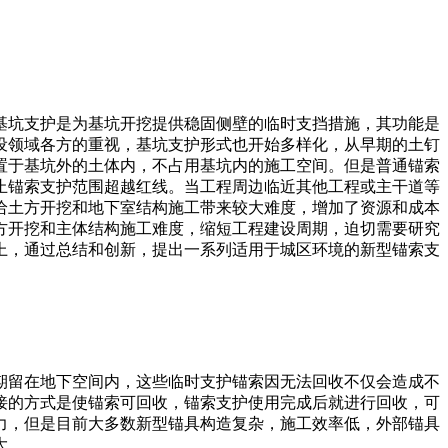
基坑支护是为基坑开挖提供稳固侧壁的临时支挡措施，其功能是
设领域各方的重视，基坑支护形式也开始多样化，从早期的土钉
置于基坑外的土体内，不占用基坑内的施工空间。但是普通锚索
禁止锚索支护范围超越红线。当工程周边临近其他工程或主干道等
给土方开挖和地下室结构施工带来较大难度，增加了资源和成本
方开挖和主体结构施工难度，缩短工程建设周期，迫切需要研究
上，通过总结和创新，提出一系列适用于城区环境的新型锚索支
期留在地下空间内，这些临时支护锚索因无法回收不仅会造成不
接的方式是使锚索可回收，锚索支护使用完成后就进行回收，可
力，但是目前大多数新型锚具构造复杂，施工效率低，外部锚具
大。