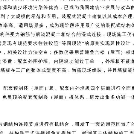
资源和减少环境污染等优势，已成为我国建筑业发展与改革
得到了大规模的示范和应用。装配式混凝土建筑以其成本合理
效率高、适用场景多，成为现阶段应用最广泛的装配式结构
制构件受力钢筋与后浇混凝土相结合的湿式连接，现场施工
满足现有规范要求往往按照“等同现浇”的原则实现延性设计
少，相关设计方法空白；多数仍采用普通叠合楼（屋面）板
的浪费；配套外围护墙、内隔墙功能过于单一，外墙板不能
，墙板在工厂的整体成型度不高，尚需现场组装，并且墙板能
、配套预制楼（屋面）板、配套内外墙板四个层面进行全面
、免吊顶的配套预制楼（屋面）板体系，研发出集多功能一
与钢结构连接节点进行有机结合，研发了一套适用范围较广
梁、柱构件干式连接和免支撑施工，经测算主体结构施工