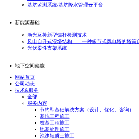
基坑监测系统/基坑降水管理云平台
新能源基础
渔光互补新型锚杆检测技术
风电自升式混塔结构——一种多节式风电塔的塔筒
光伏柔性支架系统
地下空间储能
网站首页
公司动态
技术&服务
全部
服务内容
节约型基础解决方案（设计、优化、咨询）
基坑工程施工
桩基工程施工
地基处理施工
泡沫轻质土施工