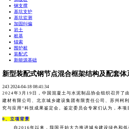
钢支撑
基坑支护
基坑监测
加固纠偏
岩土
桩基
锚索
围护桩
装配式
新能源基础
新型装配式钢节点混合框架结构及配套体
243
2024-04-18 08:41:34
2024年3月19日，中国混凝土与水泥制品协会组织召
建材有限公司、北京城乡建设集团有限责任公司、苏州柯利
究与应用”科技成果鉴定会。鉴定委员会专家们认为，本项
0、
立项背景
自
2016年以来，我国开始大力推进城乡建设绿色