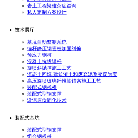
岩土工程疑难杂症咨询
私人定制方案设计
技术展厅
基坑自动监测系统
锚杆静压钢管桩加固纠偏
预应力钢桩
混凝土抗拔锚杆
旋喷斜抛撑施工工艺
流态土回填-建筑渣土和废弃泥浆变废为宝
高压旋喷玻璃纤维筋锚索施工工艺
装配式钢栈桥
装配式型钢支撑
淤泥原位固化技术
装配式基坑
装配式型钢支撑
组合钢板桩