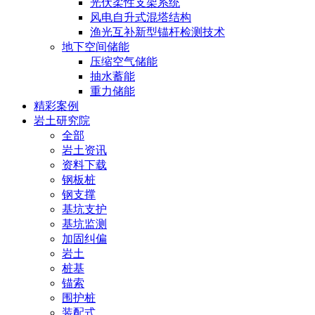
光伏柔性支架系统
风电自升式混塔结构
渔光互补新型锚杆检测技术
地下空间储能
压缩空气储能
抽水蓄能
重力储能
精彩案例
岩土研究院
全部
岩土资讯
资料下载
钢板桩
钢支撑
基坑支护
基坑监测
加固纠偏
岩土
桩基
锚索
围护桩
装配式