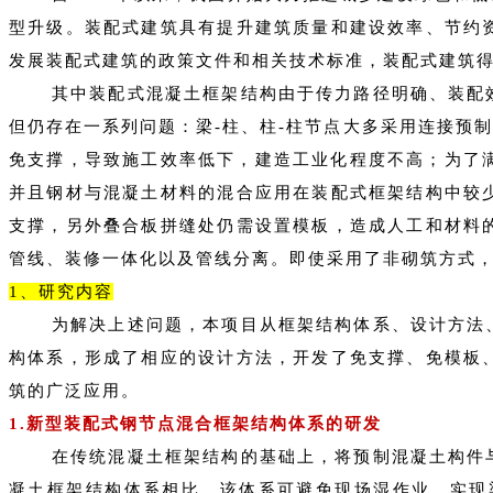
型升级。装配式建筑具有提升建筑质量和建设效率、节约
发展装配式建筑的政策文件和相关技术标准，装配式建筑
其中装配式混凝土框架结构由于传力路径明确、装配
但仍存在一系列问题：梁
-柱、柱-柱节点大多采用连接预
免支撑，导致施工效率低下，建造工业化程度不高；为了
并且钢材与混凝土材料的混合应用在装配式框架结构中较
支撑，另外叠合板拼缝处仍需设置模板，造成人工和材料
管线、装修一体化以及管线分离。即使采用了非砌筑方式
1、
研究内容
为解决上述问题，本项目从框架结构体系、设计方法
构体系，形成了相应的设计方法，开发了免支撑、免模板
筑的广泛应用。
1.新型装配式钢节点混合框架结构体系的研发
在传统混凝土框架结构的基础上，将预制混凝土构件
凝土框架结构体系相比，该体系可避免现场湿作业，实现